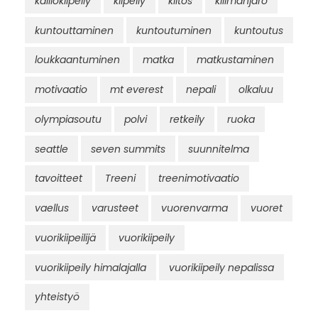
kalliokiipeily
kiipeily
kiitos
kilimanjaro
kuntouttaminen
kuntoutuminen
kuntoutus
loukkaantuminen
matka
matkustaminen
motivaatio
mt everest
nepali
olkaluu
olympiasoutu
polvi
retkeily
ruoka
seattle
seven summits
suunnitelma
tavoitteet
Treeni
treenimotivaatio
vaellus
varusteet
vuorenvarma
vuoret
vuorikiipeilijä
vuorikiipeily
vuorikiipeily himalajalla
vuorikiipeily nepalissa
yhteistyö