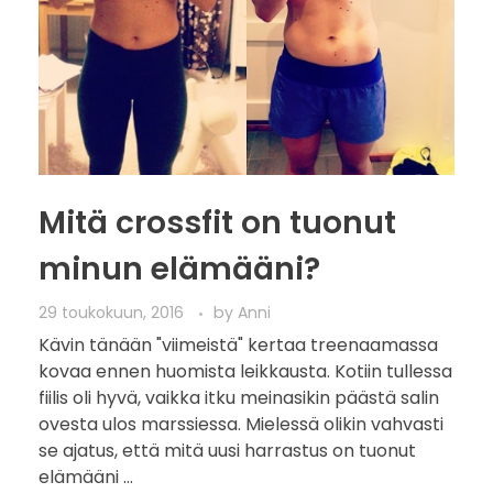
Mitä crossfit on tuonut
minun elämääni?
29 toukokuun, 2016
by
Anni
Kävin tänään "viimeistä" kertaa treenaamassa
kovaa ennen huomista leikkausta. Kotiin tullessa
fiilis oli hyvä, vaikka itku meinasikin päästä salin
ovesta ulos marssiessa. Mielessä olikin vahvasti
se ajatus, että mitä uusi harrastus on tuonut
elämääni ...