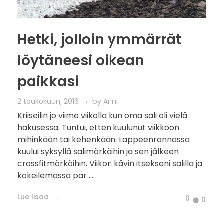
Hetki, jolloin ymmärrät
löytäneesi oikean
paikkasi
2 toukokuun, 2016
by
Anni
Kriiseilin jo viime viikolla kun oma sali oli vielä
hakusessa. Tuntui, etten kuulunut viikkoon
mihinkään tai kehenkään. Lappeenrannassa
kuului syksyllä salimörköihin ja sen jälkeen
crossfitmörköihin. Viikon kävin itsekseni salilla ja
kokeilemassa par ...
Lue lisää
0
0