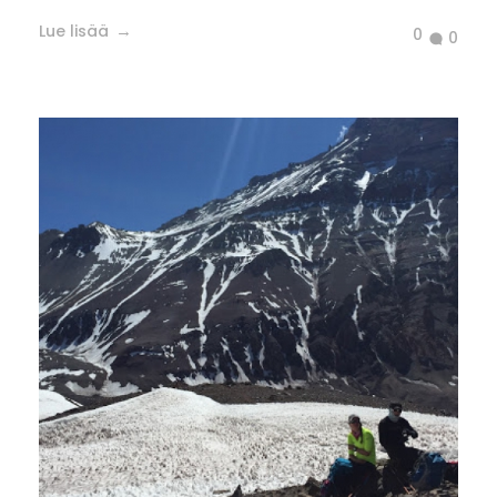
Lue lisää
0
0