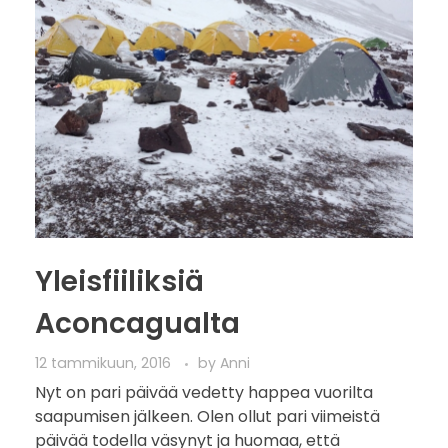
Yleisfiiliksiä
Aconcagualta
12 tammikuun, 2016
by
Anni
Nyt on pari päivää vedetty happea vuorilta
saapumisen jälkeen. Olen ollut pari viimeistä
päivää todella väsynyt ja huomaa, että