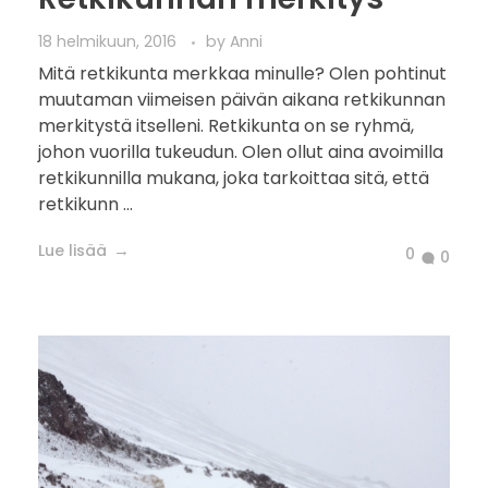
18 helmikuun, 2016
by
Anni
Mitä retkikunta merkkaa minulle? Olen pohtinut
muutaman viimeisen päivän aikana retkikunnan
merkitystä itselleni. Retkikunta on se ryhmä,
johon vuorilla tukeudun. Olen ollut aina avoimilla
retkikunnilla mukana, joka tarkoittaa sitä, että
retkikunn ...
Lue lisää
0
0