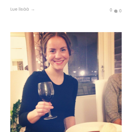
Lue lisää
0
0