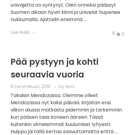
univajetta on syntynyt. Olen onneksi päässyt
Suomen aikaan hyvin kiinni ja univelat hupenee
nukkumalla. Ajattelin ensimmä ...
Lue lisää
0
0
Pää pystyyn ja kohti
seuraavia vuoria
8 tammikuun, 2016
by
Anni
Takaisin Mendozassa. Olemme olleet
Mendozassa nyt kaksi päivää. Kirjoitan ensi
viikon alussa matkasta pidemmin ja tarkemmin
kun pääsen taas koneen ääreen. Tässä
kuitenkin viimeisimmät kuulumiset lyhyesti:
Huippu jäi tällä kertaa saavuttamatta erittä ...