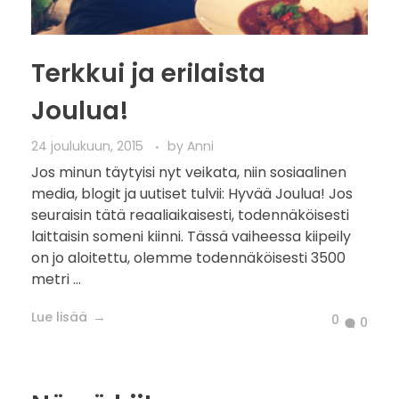
Terkkui ja erilaista
Joulua!
24 joulukuun, 2015
by
Anni
Jos minun täytyisi nyt veikata, niin sosiaalinen
media, blogit ja uutiset tulvii: Hyvää Joulua! Jos
seuraisin tätä reaaliaikaisesti, todennäköisesti
laittaisin someni kiinni. Tässä vaiheessa kiipeily
on jo aloitettu, olemme todennäköisesti 3500
metri ...
Lue lisää
0
0