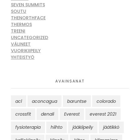
SEVEN SUMMITS
SOUTU
THENORTHFACE
THERMOS
TREENI
UNCATEGORIZED
VÄLINEET
VUORIKIIPEILY
YHTEISTYÖ
AVAINSANAT
acl
aconcagua
baruntse
colorado
crossfit
denali
Everest
everest 2021
fysioterapia
hiihto
jääkiipeily
jäätikkö