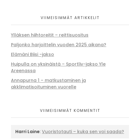
VIIMEISIMMÄT ARTIKKELIT
Ylläksen hiihtoreitit – reittisuositus
Paljonko harjoittelin vuoden 2025 aikana?
Elämäni Biisi -jakso
Huipulla on yksinäistä – Sportliv-jakso Yle
Areenassa
Annapurna 1 – matkustaminen ja
akklimatisoituminen vuorelle
VIIMEISIMMÄT KOMMENTIT
Harri Laine
:
Vuoristotauti – kuka sen voi saada?