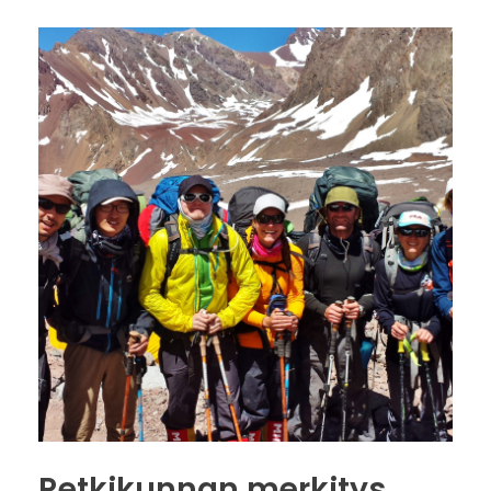
Retkikunnan merkitys