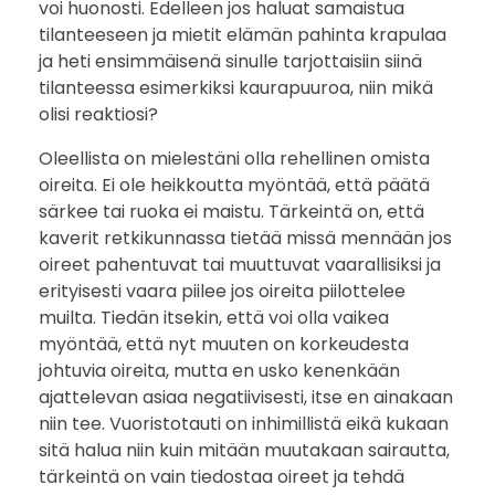
voi huonosti. Edelleen jos haluat samaistua
tilanteeseen ja mietit elämän pahinta krapulaa
ja heti ensimmäisenä sinulle tarjottaisiin siinä
tilanteessa esimerkiksi kaurapuuroa, niin mikä
olisi reaktiosi?
Oleellista on mielestäni olla rehellinen omista
oireita. Ei ole heikkoutta myöntää, että päätä
särkee tai ruoka ei maistu. Tärkeintä on, että
kaverit retkikunnassa tietää missä mennään jos
oireet pahentuvat tai muuttuvat vaarallisiksi ja
erityisesti vaara piilee jos oireita piilottelee
muilta. Tiedän itsekin, että voi olla vaikea
myöntää, että nyt muuten on korkeudesta
johtuvia oireita, mutta en usko kenenkään
ajattelevan asiaa negatiivisesti, itse en ainakaan
niin tee. Vuoristotauti on inhimillistä eikä kukaan
sitä halua niin kuin mitään muutakaan sairautta,
tärkeintä on vain tiedostaa oireet ja tehdä