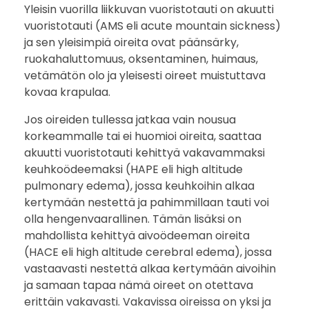
Yleisin vuorilla liikkuvan vuoristotauti on akuutti
vuoristotauti (AMS eli acute mountain sickness)
ja sen yleisimpiä oireita ovat päänsärky,
ruokahaluttomuus, oksentaminen, huimaus,
vetämätön olo ja yleisesti oireet muistuttava
kovaa krapulaa.
Jos oireiden tullessa jatkaa vain nousua
korkeammalle tai ei huomioi oireita, saattaa
akuutti vuoristotauti kehittyä vakavammaksi
keuhkoödeemaksi (HAPE eli high altitude
pulmonary edema), jossa keuhkoihin alkaa
kertymään nestettä ja pahimmillaan tauti voi
olla hengenvaarallinen. Tämän lisäksi on
mahdollista kehittyä aivoödeeman oireita
(HACE eli high altitude cerebral edema), jossa
vastaavasti nestettä alkaa kertymään aivoihin
ja samaan tapaa nämä oireet on otettava
erittäin vakavasti. Vakavissa oireissa on yksi ja