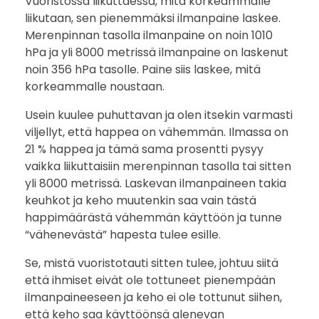
a
Vuoristossa liikuttaessa, mitä korkeammalle
liikutaan, sen pienemmäksi ilmanpaine laskee.
s
Merenpinnan tasolla ilmanpaine on noin 1010
hPa ja yli 8000 metrissä ilmanpaine on laskenut
e
noin 356 hPa tasolle. Paine siis laskee, mitä
korkeammalle noustaan.
n
Usein kuulee puhuttavan ja olen itsekin varmasti
v
viljellyt, että happea on vähemmän. Ilmassa on
21 % happea ja tämä sama prosentti pysyy
o
vaikka liikuttaisiin merenpinnan tasolla tai sitten
i
yli 8000 metrissä. Laskevan ilmanpaineen takia
keuhkot ja keho muutenkin saa vain tästä
s
happimäärästä vähemmän käyttöön ja tunne
“vähenevästä” hapesta tulee esille.
a
Se, mistä vuoristotauti sitten tulee, johtuu siitä
a
että ihmiset eivät ole tottuneet pienempään
ilmanpaineeseen ja keho ei ole tottunut siihen,
d
että keho saa käyttöönsä alenevan