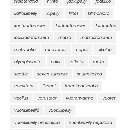
fysioterapia
hiihto
jääkiipeily
jäätikkö
kalliokiipeily
kiipeily
kiitos
kilimanjaro
kuntouttaminen
kuntoutuminen
kuntoutus
loukkaantuminen
matka
matkustaminen
motivaatio
mt everest
nepali
olkaluu
olympiasoutu
polvi
retkeily
ruoka
seattle
seven summits
suunnitelma
tavoitteet
Treeni
treenimotivaatio
vaellus
varusteet
vuorenvarma
vuoret
vuorikiipeilijä
vuorikiipeily
vuorikiipeily himalajalla
vuorikiipeily nepalissa