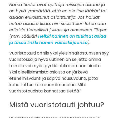
Nämä tiedot ovat opittuja reissujen aikana ja
o
on hyvä ymmärtää, että en ole itse lääkäri tai
asiaan erikoistunut asiantuntija. Jos haluat
t
tietää asiasta lisää, niin suosittelen lukemaan
a
erilaisia tieteellisiä julkaisuja aiheeseen liittyen
(mm. Lääkäri
Heikki Karinen on tutkinut asiaa
u
ja tässä linkki hänen väitöskirjaansa
).
t
Vuoristotauti on siis yksi yleisin sairastumisen syy
vuoristossa ja hyvä uutinen on se, että omilla
i
toimilla voi myös pyrkiä ehkäisemään oireita.
Yksi oleellisimmista asioista on järkevä
–
etenemisvauhti ja sopiva nousuvauhti, jotta
keho tottuu korkeaan ilmanalaa. Mitä
k
vuoristotaudista kannattaa tietää?
u
Mistä vuoristotauti johtuu?
k