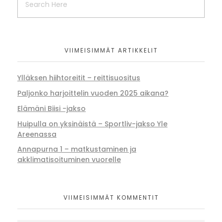
VIIMEISIMMÄT ARTIKKELIT
Ylläksen hiihtoreitit – reittisuositus
Paljonko harjoittelin vuoden 2025 aikana?
Elämäni Biisi -jakso
Huipulla on yksinäistä – Sportliv-jakso Yle
Areenassa
Annapurna 1 – matkustaminen ja
akklimatisoituminen vuorelle
VIIMEISIMMÄT KOMMENTIT