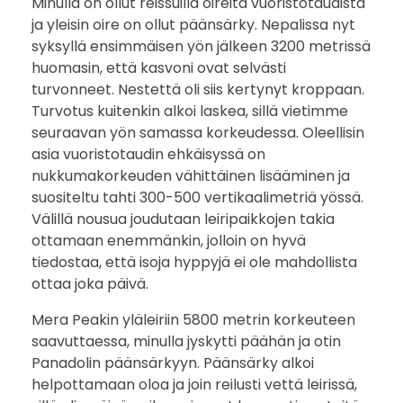
Minulla on ollut reissuilla oireita vuoristotaudista
ja yleisin oire on ollut päänsärky. Nepalissa nyt
syksyllä ensimmäisen yön jälkeen 3200 metrissä
huomasin, että kasvoni ovat selvästi
turvonneet. Nestettä oli siis kertynyt kroppaan.
Turvotus kuitenkin alkoi laskea, sillä vietimme
seuraavan yön samassa korkeudessa. Oleellisin
asia vuoristotaudin ehkäisyssä on
nukkumakorkeuden vähittäinen lisääminen ja
suositeltu tahti 300-500 vertikaalimetriä yössä.
Välillä nousua joudutaan leiripaikkojen takia
ottamaan enemmänkin, jolloin on hyvä
tiedostaa, että isoja hyppyjä ei ole mahdollista
ottaa joka päivä.
Mera Peakin yläleiriin 5800 metrin korkeuteen
saavuttaessa, minulla jyskytti päähän ja otin
Panadolin päänsärkyyn. Päänsärky alkoi
helpottamaan oloa ja join reilusti vettä leirissä,