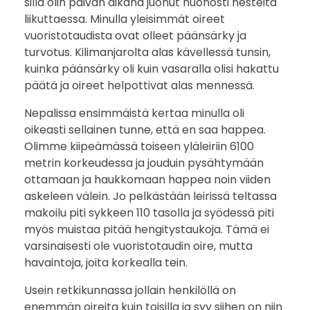
sillä olin päivän aikana juonut huonosti nesteitä
liikuttaessa. Minulla yleisimmät oireet
vuoristotaudista ovat olleet päänsärky ja
turvotus. Kilimanjarolta alas kävellessä tunsin,
kuinka päänsärky oli kuin vasaralla olisi hakattu
päätä ja oireet helpottivat alas mennessä.
Nepalissa ensimmäistä kertaa minulla oli
oikeasti sellainen tunne, että en saa happea.
Olimme kiipeämässä toiseen yläleiriin 6100
metrin korkeudessa ja jouduin pysähtymään
ottamaan ja haukkomaan happea noin viiden
askeleen välein. Jo pelkästään leirissä teltassa
makoilu piti sykkeen 110 tasolla ja syödessä piti
myös muistaa pitää hengitystaukoja. Tämä ei
varsinaisesti ole vuoristotaudin oire, mutta
havaintoja, joita korkealla tein.
Usein retkikunnassa jollain henkilöllä on
enemmän oireita kuin toisilla ja syy siihen on niin