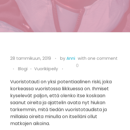
V
28 tammikuun, 2019
by
Anni
with
one comment
u
0
Blogi
Vuorikiipeily
o
Vuoristotauti on yksi potentiaalinen riski, joka
korkeassa vuoristossa liikkuessa on. Ihmiset
r
kyselevät paljon, että olenko itse koskaan
i
saanut oireita ja ajattelin avata nyt hiukan
tarkemmin, mitä tiedän vuoristotaudista ja
s
millaisia oireita minulla on itselläni ollut
matkojen aikoina.
t