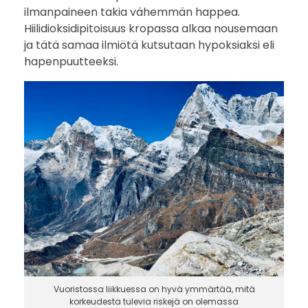
a
ilmanpaineen takia vähemmän happea.
Hiilidioksidipitoisuus kropassa alkaa nousemaan
?
ja tätä samaa ilmiötä kutsutaan hypoksiaksi eli
hapenpuutteeksi.
Vuoristossa liikkuessa on hyvä ymmärtää, mitä
korkeudesta tulevia riskejä on olemassa