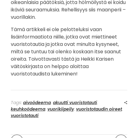
oikeanlaisia päätöksiä, jotta hölmöilystä ei koidu
ikäviä seuraamuksia. Rehellisyys siis maanperii –
vuorillakin.
Tämä artikkeli ei ole pelotteluksi vaan
lisäinformaatiota niille, jotka ovat miettineet
vuoristotautia ja jotka ovat minulta kysyneet,
miltä se tuntuu tai olenko koskaan itse saanut
oireita. Toivottavasti tästä ja Heikki Karisen
väitöskirjasta on helppo aloittaa
vuoristotaudista lukeminen!
Tags:
aivoödeema
,
akuutti vuoristotauti
,
keuhkoödeema
,
vuorikiipeily
,
vuoristotaudin oireet
,
vuoristotauti