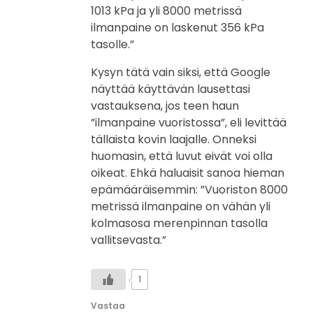
1013 kPa ja yli 8000 metrissä
ilmanpaine on laskenut 356 kPa
tasolle.”
Kysyn tätä vain siksi, että Google
näyttää käyttävän lausettasi
vastauksena, jos teen haun
”ilmanpaine vuoristossa”, eli levittää
tällaista kovin laajalle. Onneksi
huomasin, että luvut eivät voi olla
oikeat. Ehkä haluaisit sanoa hieman
epämääräisemmin: ”Vuoriston 8000
metrissä ilmanpaine on vähän yli
kolmasosa merenpinnan tasolla
vallitsevasta.”
1
Vastaa