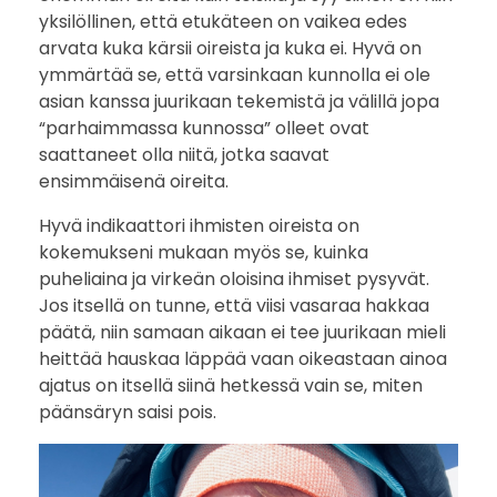
yksilöllinen, että etukäteen on vaikea edes
arvata kuka kärsii oireista ja kuka ei. Hyvä on
ymmärtää se, että varsinkaan kunnolla ei ole
asian kanssa juurikaan tekemistä ja välillä jopa
“parhaimmassa kunnossa” olleet ovat
saattaneet olla niitä, jotka saavat
ensimmäisenä oireita.
Hyvä indikaattori ihmisten oireista on
kokemukseni mukaan myös se, kuinka
puheliaina ja virkeän oloisina ihmiset pysyvät.
Jos itsellä on tunne, että viisi vasaraa hakkaa
päätä, niin samaan aikaan ei tee juurikaan mieli
heittää hauskaa läppää vaan oikeastaan ainoa
ajatus on itsellä siinä hetkessä vain se, miten
päänsäryn saisi pois.