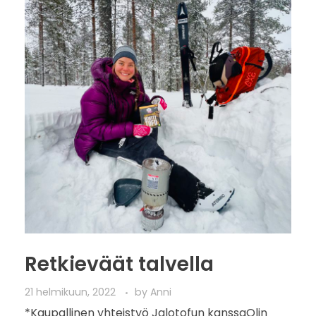
Retkieväät talvella
21 helmikuun, 2022
by
Anni
*Kaupallinen yhteistyö Jalotofun kanssaOlin