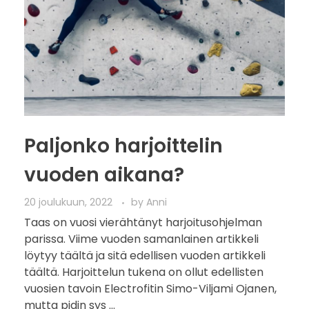
Paljonko harjoittelin
vuoden aikana?
20 joulukuun, 2022
by
Anni
Taas on vuosi vierähtänyt harjoitusohjelman
parissa. Viime vuoden samanlainen artikkeli
löytyy täältä ja sitä edellisen vuoden artikkeli
täältä. Harjoittelun tukena on ollut edellisten
vuosien tavoin Electrofitin Simo-Viljami Ojanen,
mutta pidin sys ...