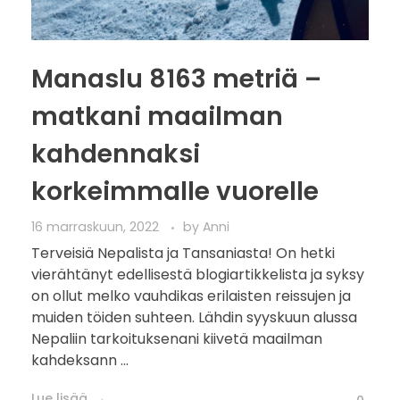
Manaslu 8163 metriä –
matkani maailman
kahdennaksi
korkeimmalle vuorelle
16 marraskuun, 2022
by
Anni
Terveisiä Nepalista ja Tansaniasta! On hetki
vierähtänyt edellisestä blogiartikkelista ja syksy
on ollut melko vauhdikas erilaisten reissujen ja
muiden töiden suhteen. Lähdin syyskuun alussa
Nepaliin tarkoituksenani kiivetä maailman
kahdeksann ...
Lue lisää