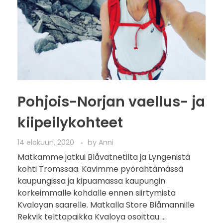
Pohjois-Norjan vaellus- ja
kiipeilykohteet
14 elokuun, 2020
by
Anni
Matkamme jatkui Blåvatnetilta ja Lyngenistä
kohti Tromssaa. Kävimme pyörähtämässä
kaupungissa ja kipuamassa kaupungin
korkeimmalle kohdalle ennen siirtymistä
Kvaloyan saarelle. Matkalla Store Blåmannille
Rekvik telttapaikka Kvaloya osoittau ...