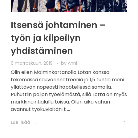
Itsensä johtaminen –
työn ja kiipeilyn
yhdistäminen
6 marraskuun, 2019
by
Anni
Olin eilen Malminkartanolla Lotan kanssa
tekemässä sauvarinnetreeniä ja 1,5 tuntia meni
yllättävän nopeasti höpötellessä samalla.
Puhuttiin paljon työelämästä, sillä Lotta on myös
markkinointialalla töissä. Olen aika vähän
avannut työkuvioitani t ...
Lue lisää
1