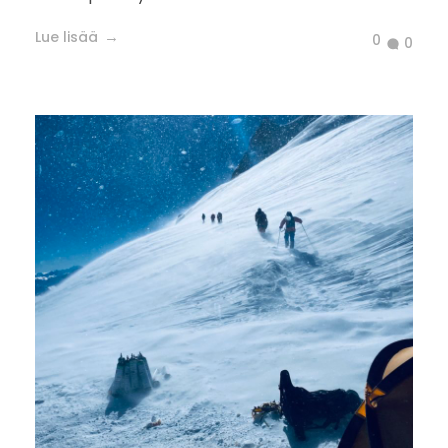
Lue lisää
0
0