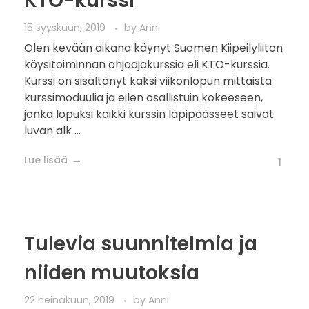
KTO-kurssi
15 syyskuun, 2019
by
Anni
Olen kevään aikana käynyt Suomen Kiipeilyliiton
köysitoiminnan ohjaajakurssia eli KTO-kurssia.
Kurssi on sisältänyt kaksi viikonlopun mittaista
kurssimoduulia ja eilen osallistuin kokeeseen,
jonka lopuksi kaikki kurssin läpipäässeet saivat
luvan alk ...
Lue lisää
1