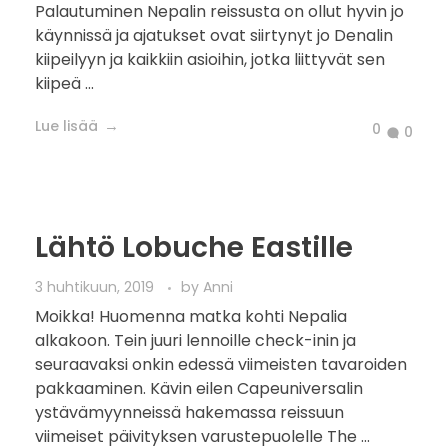
pääsääntöisesti kotona keppien kanssa ja
samaan aikaan olen toisaalta ehtinyt miettiä
tulevia suunnitelmia. Mitään ei ole lyö ...
Lue lisää
1
0