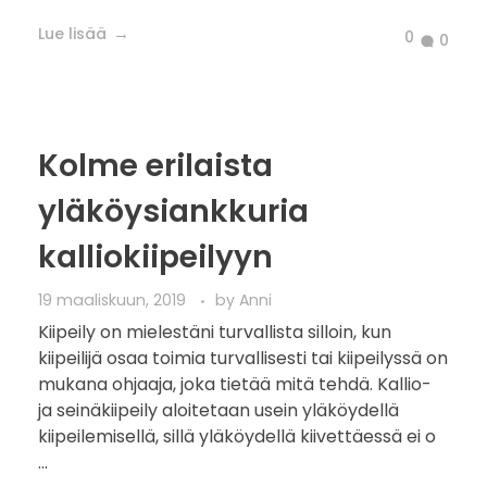
Kuukausi Denalille –
ehtiikö vielä tehdä jotain?
8 toukokuun, 2019
by
Anni
Tasan kuukausi lähtöön Alaskaan kiipeilemään
Pohjois-Amerikan korkeinta huippua eli Denalia.
Palautuminen Nepalin reissusta on ollut hyvin jo
käynnissä ja ajatukset ovat siirtynyt jo Denalin
kiipeilyyn ja kaikkiin asioihin, jotka liittyvät sen
kiipeä ...
Lue lisää
0
0