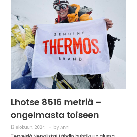
Lhotse 8516 metriä –
ongelmasta toiseen
13 elokuun, 2024
by
Anni
Terveisiä Nepalista! Lähdin huhtikuun alussa