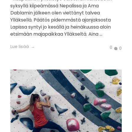
syksyllä kiipeämässä Nepalissa ja Ama
Dablamin jälkeen olen viettänyt talvea
Ylläksellä. Päätös pidemmästä ajanjaksosta
Lapissa syntyi jo kesällä ja heinäkuussa aloin
etsimään majapaikkaa Ylläkseltä. Aina ...
Lue lisää
0
0