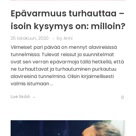
Epävarmuus turhauttaa –
isoin kysymys on: milloin?
25 lokakuun, 2020
by
Anni
Viimeiset pari päivää on mennyt alavireisissä
tunnelmissa. Tulevat reissut ja suunnitelmat
ovat sen verran epävarmoja tällä hetkellä, että
ne turhauttavat ja turhautuminen purkautuu
alavireisinä tunnelmina. Olisin kirjaimellisesti
valmis istumaan ...
Lue lisää
0