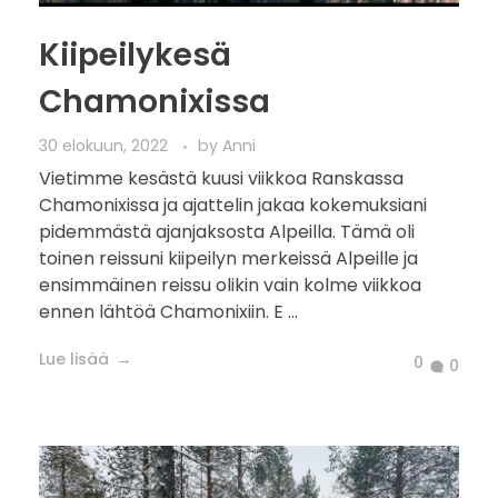
Kiipeilykesä
Chamonixissa
30 elokuun, 2022
by
Anni
Vietimme kesästä kuusi viikkoa Ranskassa
Chamonixissa ja ajattelin jakaa kokemuksiani
pidemmästä ajanjaksosta Alpeilla. Tämä oli
toinen reissuni kiipeilyn merkeissä Alpeille ja
ensimmäinen reissu olikin vain kolme viikkoa
ennen lähtöä Chamonixiin. E ...
Lue lisää
0
0