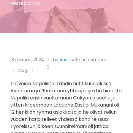
Posted on
by
L
13 elokuun, 2024
by
Anni
with
no comment
h
0
Blogi
o
Terveisiä Nepalista! Lähdin huhtikuun alussa
Aventuran ja Raatamon yhteisprojektin tiimoilta
t
Nepaliin ensin vaeltamaan Gokyon alueelle ja
s
sitten kiipeämään Lobuche Eastiä. Mukanani oli
12 henkilön ryhmä asiakkaita ja he olivat reilun
e
vuoden harjoitelleet yhdessä kohti reissua.
Työreissun jälkeen suunnitelmani oli jatkaa
8