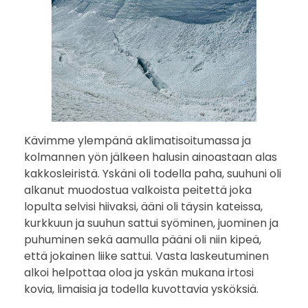
Kävimme ylempänä aklimatisoitumassa ja
kolmannen yön jälkeen halusin ainoastaan alas
kakkosleiristä. Yskäni oli todella paha, suuhuni oli
alkanut muodostua valkoista peitettä joka
lopulta selvisi hiivaksi, ääni oli täysin kateissa,
kurkkuun ja suuhun sattui syöminen, juominen ja
puhuminen sekä aamulla pääni oli niin kipeä,
että jokainen liike sattui. Vasta laskeutuminen
alkoi helpottaa oloa ja yskän mukana irtosi
kovia, limaisia ja todella kuvottavia ysköksiä.