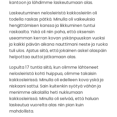
kantoon ja lähdimme laskeutumaan alas.
Laskeutuminen nelosleiristä kakkosleiriin oli
todella raskas pätkä. Minulla oli vaikeuksia
hengittämisen kanssa ja liikkuminen tuntui
raskaalta. Yskä oli niin paha, että oksensin
useamman kerran kovan yskänpuuskan vuoksi
ja kaikki päivän aikana nauttimani neste ja ruoka
tuli ulos. Ajatus siitä, että jokainen askel alaspäin
helpottaa auttoi jatkamaan alas.
Lopulta 17 tuntia siitä, kun olimme lähteneet
nelosleiristä kohti huippua, olimme takaisin
kakkosleirissä. Minulla oli edelleen kova yskä ja
niskaani sattui. Sain kuitenkin syötyä vähän ja
menimme aikalailla heti nukkumaan
kakkosleirissä. Minulla oli selvää, että haluan
laskeutua vuorelta alas niin pian kuin
mahdollista.