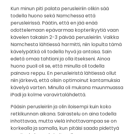
Kun minun piti palata perusleiriin olikin sää
todella huono sekä Namchessa että
perusleirissä. Päätin, että en jää enää
odottelemaan epävarmaa kopterikyytiä vaan
kävelen takaisin 2-3 päivää perusleiriin. Vaikka
Namchesta lähtiessä harmitti, niin lopulta tämä
kävelypätkä oli todella hyvä ja antoisa. Sain
edetä omaa tahtiani ja olla itsekseni. Ainoa
huono puoli oli se, että minulla oli todella
painava reppu. En perusleiristä lähtiessä ollut
niin järkevä, että olisin optimoinut kantamuksia
kävelyä varten. Minulla oli mukana muunmuassa
iPadi ja kolme varavirtalähdettä.
Pääsin perusleiriin ja olin iloisempi kuin koko
retkikunnan aikana. Sairastelu on aina todella
inhottavaa, mutta vielä inhottavampaa se on
korkealla ja samalla, kun pitäisi saada pidettyä