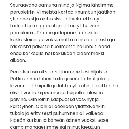
Seuraavana aamuna minä ja Ngima lähdimme
perusleiriin. Viimeistä kertaa Khumbun jäätikön
yli, onneksi ja ajatuksissa oli vain, että nyt
tarkasti ja reippaasti jäätikön yli turvaan
perusleiriin. Tracee jäi lepäämään vielä
kakkosleiriin päiväksi, mutta minä en pitkistä ja
raskaista päivistä huolimatta halunnut jäädä
enää korkealle hetkeksikään pidemmäksi
aikaan.
Perusleirissä oli saavuttuamme tosi hiljaista.
Retkikunnan lähes kaikki jäsenet olivat joko jo
kiivenneet huipulle ja lähtenyt kotiin tai sitten he
olivat vasta kiipeämässä huipulle tulevina
päivinä. Olin leiriin saapuessa väsynyt ja
kärttyinen. Oloni oli edelleen yllättävänkin
tukala ja erityisesti puhuminen oli vaikeaa
kipeän kurkun ja käheän äänen vuoksi. Base
camp managerimme sai minut jaettuun