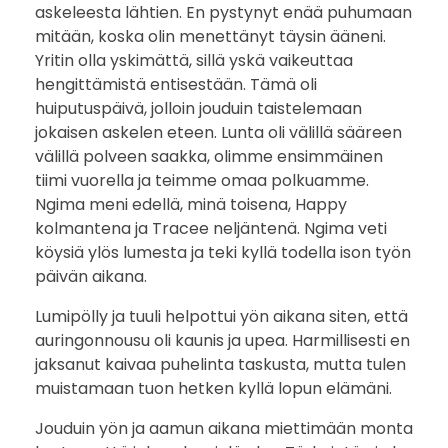
askeleesta lähtien. En pystynyt enää puhumaan
mitään, koska olin menettänyt täysin ääneni.
Yritin olla yskimättä, sillä yskä vaikeuttaa
hengittämistä entisestään. Tämä oli
huiputuspäivä, jolloin jouduin taistelemaan
jokaisen askelen eteen. Lunta oli välillä sääreen
välillä polveen saakka, olimme ensimmäinen
tiimi vuorella ja teimme omaa polkuamme.
Ngima meni edellä, minä toisena, Happy
kolmantena ja Tracee neljäntenä. Ngima veti
köysiä ylös lumesta ja teki kyllä todella ison työn
päivän aikana.
Lumipölly ja tuuli helpottui yön aikana siten, että
auringonnousu oli kaunis ja upea. Harmillisesti en
jaksanut kaivaa puhelinta taskusta, mutta tulen
muistamaan tuon hetken kyllä lopun elämäni.
Jouduin yön ja aamun aikana miettimään monta