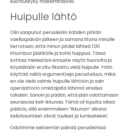
suorituskyky maksimitasolla.
Huipulle lähtö
Olin saapunut perusleiriin kahden pitkän
vaelluspäivän jälkeen ja samana iltana minulle
kerrotaan, että minun pitäisi lähteä 1:00
Khumbun jäätikölle ja kohti huippua. Tässä
kohtaa mielestäni ennuste näytti huonolta ja
köysiäkään ei oltu fiksattu vielä huipulle. Yritin
käyttää näitä argumentteja perusteluun, miksi
en ole vielä valmis huipulle lähtöön ja sain
operaattorin omistajalta lähinnä vinoilua
takaisin. Sanoin ja päätin, että jään odottamaan
seuraavaa keli-ikkunaa. Tämä oli lopulta oikea
päätös, sillä ensimmäisen ”ikkunan” aikana
keliolosuhteet olivat tuuliset ja lumisateiset.
Odotimme seitsemän päivää perusleirissä