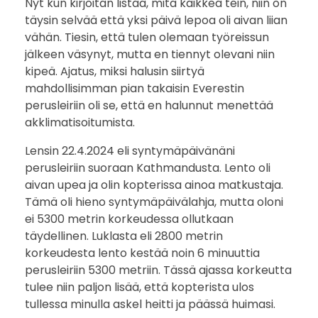
Nyt kun kirjoitan listaa, mitä kaikkea tein, niin on
täysin selvää että yksi päivä lepoa oli aivan liian
vähän. Tiesin, että tulen olemaan työreissun
jälkeen väsynyt, mutta en tiennyt olevani niin
kipeä. Ajatus, miksi halusin siirtyä
mahdollisimman pian takaisin Everestin
perusleiriin oli se, että en halunnut menettää
akklimatisoitumista.
Lensin 22.4.2024 eli syntymäpäivänäni
perusleiriin suoraan Kathmandusta. Lento oli
aivan upea ja olin kopterissa ainoa matkustaja.
Tämä oli hieno syntymäpäivälahja, mutta oloni
ei 5300 metrin korkeudessa ollutkaan
täydellinen. Luklasta eli 2800 metrin
korkeudesta lento kestää noin 6 minuuttia
perusleiriin 5300 metriin. Tässä ajassa korkeutta
tulee niin paljon lisää, että kopterista ulos
tullessa minulla askel heitti ja päässä huimasi.