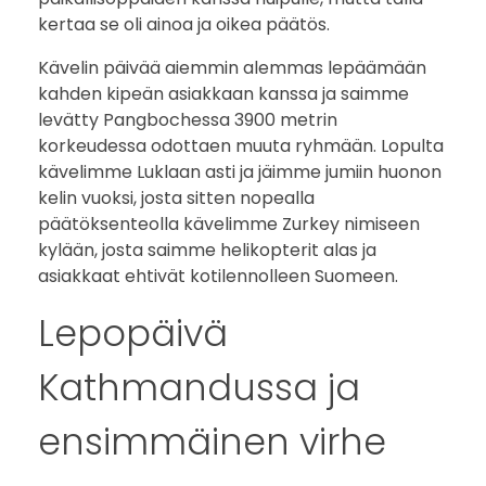
o
kertaa se oli ainoa ja oikea päätös.
i
Kävelin päivää aiemmin alemmas lepäämään
kahden kipeän asiakkaan kanssa ja saimme
s
levätty Pangbochessa 3900 metrin
korkeudessa odottaen muuta ryhmään. Lopulta
e
kävelimme Luklaan asti ja jäimme jumiin huonon
e
kelin vuoksi, josta sitten nopealla
päätöksenteolla kävelimme Zurkey nimiseen
n
kylään, josta saimme helikopterit alas ja
asiakkaat ehtivät kotilennolleen Suomeen.
Lepopäivä
Kathmandussa ja
ensimmäinen virhe