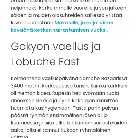
omaa reissuani ensin Lhotselle eli maailman
neljänneksi korkeimmalle vuorelle ja sen jälkeen
5
säiden ja muiden olosuhteiden salliessa yrittää
1
kiivetä uudestaan
Makalulle, joka jäi viime
keväänä kesken sairastumisen vuoksi.
6
Gokyon vaellus ja
m
Lobuche East
e
t
Kolmantena vaelluspäivänä Namche Bazaarissa
3400 metrin korkeudessa tunsin, kuinka kurkkuni
r
oli hieman kipeä. Rupesin heti syömään tupla-
i
annoksen sinkkiä ja pyrin koko ajan kiinnittää
huomiota käsihygieniaan. Tästä parin päivän
ä
päästä ryhmän ensimmäinen jäsen oli jo
kuumeessa ja siitä alkoikin kunnon sairasteluiden
–
aalto, jolta ei tainnut kukaan ryhmäläinen
välttyä.