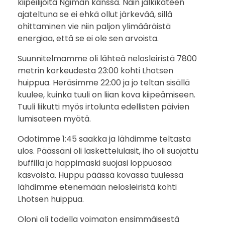
kiipeilijöitä Ngiman kanssa. Näin jälkikäteen
ajateltuna se ei ehkä ollut järkevää, sillä
ohittaminen vie niin paljon ylimääräistä
energiaa, että se ei ole sen arvoista.
Suunnitelmamme oli lähteä nelosleiristä 7800
metrin korkeudesta 23:00 kohti Lhotsen
huippua. Heräsimme 22:00 ja jo teltan sisällä
kuulee, kuinka tuuli on liian kova kiipeämiseen.
Tuuli liikutti myös irtolunta edellisten päivien
lumisateen myötä.
Odotimme 1:45 saakka ja lähdimme teltasta
ulos. Päässäni oli laskettelulasit, iho oli suojattu
buffilla ja happimaski suojasi loppuosaa
kasvoista. Huppu päässä kovassa tuulessa
lähdimme etenemään nelosleiristä kohti
Lhotsen huippua.
Oloni oli todella voimaton ensimmäisestä