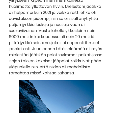
ylitykseen. Kiipeäminen meni kaikesta
huolimatta yllättävän hyvin. Mielestäni jäätikkö
oli helpompi kuin 2021 ja vaikka reitti ehkä oli
aavistuksen pidempi, niin se ei sisältänyt yhtä
paljon jyrkkiä laskuja ja nousuja vaan oli
suoraviivainen. Vasta lähellä ykkösleirin noin
6000 metrin korkeudessa oli noin 20 metriä
pitkä jyrkkä seinämä, joka sai nopeasti ihmiset
jonoksi asti. Juuri ennen tätä seinämää oli myös
mielestäni jäätikön pelottavimmat paikat, jossa
isojen talojen kokoiset jääpalat roikkuivat pään
yläpuolella niin, että niiden oli mahdollista
romahtaa missä kohtaa tahansa.