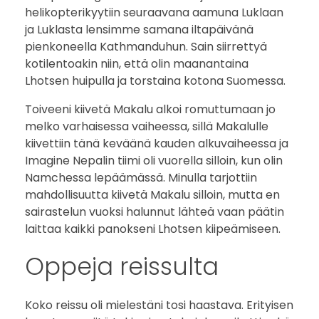
helikopterikyytiin seuraavana aamuna Luklaan
ja Luklasta lensimme samana iltapäivänä
pienkoneella Kathmanduhun. Sain siirrettyä
kotilentoakin niin, että olin maanantaina
Lhotsen huipulla ja torstaina kotona Suomessa.
Toiveeni kiivetä Makalu alkoi romuttumaan jo
melko varhaisessa vaiheessa, sillä Makalulle
kiivettiin tänä keväänä kauden alkuvaiheessa ja
Imagine Nepalin tiimi oli vuorella silloin, kun olin
Namchessa lepäämässä. Minulla tarjottiin
mahdollisuutta kiivetä Makalu silloin, mutta en
sairastelun vuoksi halunnut lähteä vaan päätin
laittaa kaikki panokseni Lhotsen kiipeämiseen.
Oppeja reissulta
Koko reissu oli mielestäni tosi haastava. Erityisen