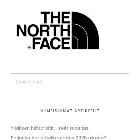
VIIMEISIMMÄT ARTIKKELIT
Ylläksen hiihtoreitit – reittisuositus
Paljonko harjoittelin vuoden 2025 aikana?