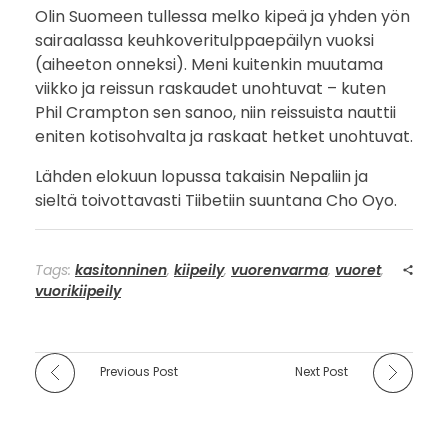
Olin Suomeen tullessa melko kipeä ja yhden yön
sairaalassa keuhkoveritulppaepäilyn vuoksi
(aiheeton onneksi). Meni kuitenkin muutama
viikko ja reissun raskaudet unohtuvat – kuten
Phil Crampton sen sanoo, niin reissuista nauttii
eniten kotisohvalta ja raskaat hetket unohtuvat.
Lähden elokuun lopussa takaisin Nepaliin ja
sieltä toivottavasti Tiibetiin suuntana Cho Oyo.
Tags:
kasitonninen
,
kiipeily
,
vuorenvarma
,
vuoret
,
vuorikiipeily
Previous Post
Next Post