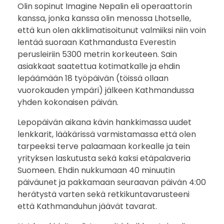
Olin sopinut Imagine Nepalin eli operaattorin
kanssa, jonka kanssa olin menossa Lhotselle,
että kun olen akklimatisoitunut valmiiksi niin voin
lentää suoraan Kathmandusta Everestin
perusleiriin 5300 metrin korkeuteen. Sain
asiakkaat saatettua kotimatkalle ja ehdin
lepäämään 18 työpäivän (töissä ollaan
vuorokauden ympäri) jälkeen Kathmandussa
yhden kokonaisen päivän.
Lepopäivän aikana kävin hankkimassa uudet
lenkkarit, lääkärissä varmistamassa että olen
tarpeeksi terve palaamaan korkealle ja tein
yrityksen laskutusta sekä kaksi etäpalaveria
Suomeen. Ehdin nukkumaan 40 minuutin
päiväunet ja pakkamaan seuraavan päivän 4:00
herätystä varten sekä retkikuntavarusteeni
että Kathmanduhun jäävät tavarat.