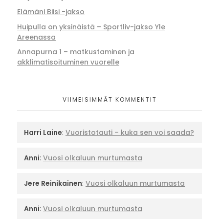
Elämäni Biisi -jakso
Huipulla on yksinäistä – Sportliv-jakso Yle
Areenassa
Annapurna 1 – matkustaminen ja
akklimatisoituminen vuorelle
VIIMEISIMMÄT KOMMENTIT
Harri Laine
:
Vuoristotauti – kuka sen voi saada?
Anni
:
Vuosi olkaluun murtumasta
Jere Reinikainen
:
Vuosi olkaluun murtumasta
Anni
:
Vuosi olkaluun murtumasta