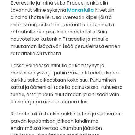
Everestille ja minä sekä Tracee, jonka olin
tavannut viime syksynä
Manaslulla
kiivettiin
ainoina Lhotselle. Osa Everestin kiipeilijöistä
mielestäni puskettiin operaattorin toimesta
rotaatiolle niin pian kuin mahdollista. Sain
neuvoteltua kuitenkin Traceelle ja minulle
muutaman lisäpäivän lisää perusleirissä ennen
rotaatiolle siirtymistä.
Tässä vaiheessa minulla oli kehittynyt jo
melkoinen yskä ja pahin vaiva oli todella kipeä
kurkku sekä oikeastaan koko suu. Puhuminen
sattui ja ääneni oli todella painuksissa. Puhuessa
tuntui, että joudun huutamaan ja silti saan vain
kähinää ja painuneen äänen ulos.
Rotaatio oli kuitenkin pakko tehdä ja seitsemän
päivän lepäämisen jälkeen lähdimme
ensimmäistä kertaa Khumbun jäätikön