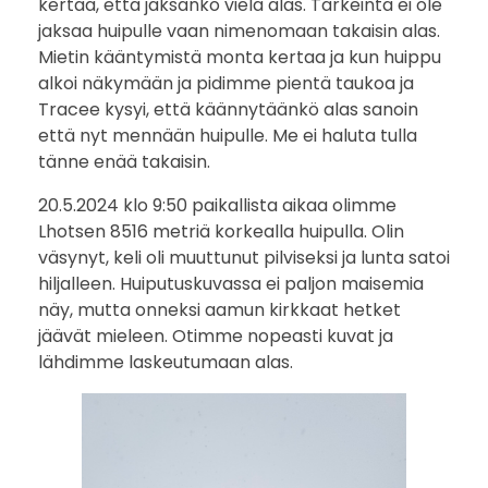
kertaa, että jaksanko vielä alas. Tärkeintä ei ole
jaksaa huipulle vaan nimenomaan takaisin alas.
Mietin kääntymistä monta kertaa ja kun huippu
alkoi näkymään ja pidimme pientä taukoa ja
Tracee kysyi, että käännytäänkö alas sanoin
että nyt mennään huipulle. Me ei haluta tulla
tänne enää takaisin.
20.5.2024 klo 9:50 paikallista aikaa olimme
Lhotsen 8516 metriä korkealla huipulla. Olin
väsynyt, keli oli muuttunut pilviseksi ja lunta satoi
hiljalleen. Huiputuskuvassa ei paljon maisemia
näy, mutta onneksi aamun kirkkaat hetket
jäävät mieleen. Otimme nopeasti kuvat ja
lähdimme laskeutumaan alas.