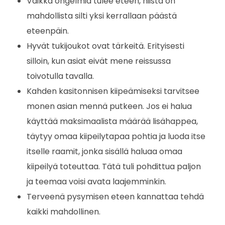
Vaikka ongelmia tulee eteen, niistä on
mahdollista silti yksi kerrallaan päästä
eteenpäin.
Hyvät tukijoukot ovat tärkeitä. Erityisesti
silloin, kun asiat eivät mene reissussa
toivotulla tavalla.
Kahden kasitonnisen kiipeämiseksi tarvitsee
monen asian mennä putkeen. Jos ei halua
käyttää maksimaalista määrää lisähappea,
täytyy omaa kiipeilytapaa pohtia ja luoda itse
itselle raamit, jonka sisällä haluaa omaa
kiipeilyä toteuttaa. Tätä tuli pohdittua paljon
ja teemaa voisi avata laajemminkin.
Terveenä pysymisen eteen kannattaa tehdä
kaikki mahdollinen.