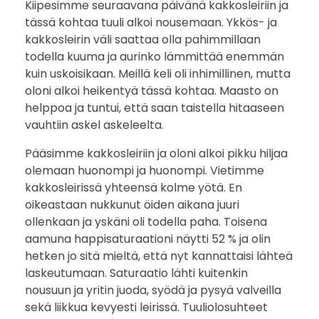
Kiipesimme seuraavana päivänä kakkosleiriin ja
tässä kohtaa tuuli alkoi nousemaan. Ykkös- ja
kakkosleirin väli saattaa olla pahimmillaan
todella kuuma ja aurinko lämmittää enemmän
kuin uskoisikaan. Meillä keli oli inhimillinen, mutta
oloni alkoi heikentyä tässä kohtaa. Maasto on
helppoa ja tuntui, että saan taistella hitaaseen
vauhtiin askel askeleelta.
Pääsimme kakkosleiriin ja oloni alkoi pikku hiljaa
olemaan huonompi ja huonompi. Vietimme
kakkosleirissä yhteensä kolme yötä. En
oikeastaan nukkunut öiden aikana juuri
ollenkaan ja yskäni oli todella paha. Toisena
aamuna happisaturaationi näytti 52 % ja olin
hetken jo sitä mieltä, että nyt kannattaisi lähteä
laskeutumaan. Saturaatio lähti kuitenkin
nousuun ja yritin juoda, syödä ja pysyä valveilla
sekä liikkua kevyesti leirissä. Tuuliolosuhteet