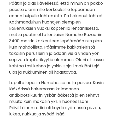
Päätin jo alas kävellessä, että minun on pakko
päästä alemmille korkeuksille lepäämään
ennen huipulle lähtemistä. En halunnut lähteä
Kathmanduhun huonojen aiempien
kokemuksien vuoksi kopterilla lentämisestä,
mutta päätin että lentäisin Namche Bazaariin
3400 metrin korkeuteen lepäämään niin pian
kuin mahdollista. Pääsimme kakkosleiristä
takaisin perusleiriin ja odotin vielä yhden yön
sopivaa kopterikyytiä alemmas. Oloni oli tässä
kohtaa tosi kehno ja yskin isoja limaklönttejä
ulos ja nukkuminen oli haastavaa.
Lopulta lepäsin Namchessa neljä päivää. Kävin
lääkärissä hakemassa kolmannen
antibioottikuurin, yskänlääkettä ja en tehnyt
muuta kuin makasin yksin huoneessani.
Päivittäinen rutiini oli käydä syömässä pizzaa,
lukea, nukkua ja syödä lisää.