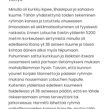
o
Minulla oli kurkku kipee, lihaskipua ja sahaava
n
kuume. Tähän yhdistettynä töiden tekeminen
g
ryhmän kanssa ja totuttelu ohueeseen
ilmanalaan eli akklimatisoituminen oli fyysisesti
e
raskasta. Ennen Lobuche Eastin yläleiriin 5200
metrin korkeuteen siirtymistä minulla oli
l
edellisenä iltana yli 38 asteen kuume ja tässä
kohtaa ääneni alkoi myös hiipumaan.
m
Puhuminen sattui kurkkuun ja lääkitsin itseäni
a
osaamiseni sekä parhaan tietämykseni mukaan
mahdollisimman hyvin. Toivoin, että kunnon
s
yöunet korjaisi tilannetta ja pääsisin ryhmän
mukana nousemaan Lobuchen huipulle.
t
Kuitenkin yläleirissä edelleen kuumeeni
huidellessa yli 38 asteessa päätin, että en lähde
a
riskeeraamaan omaa terveyttäni tai
t
jatkoreissua. Harmitti lähettää ryhmä
paikallisoppaiden kanssa huipulle, mutta tällä