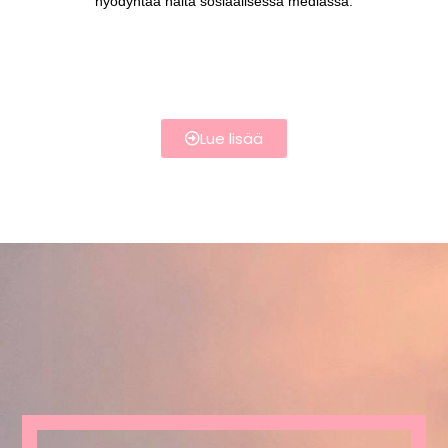
hyödyntää näitä sosiaalisessa mediassa.
Lue lisää