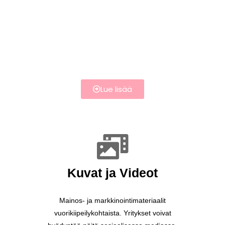
Lue lisää
Kuvat ja Videot
Mainos- ja markkinointimateriaalit
vuorikiipeilykohtaista. Yritykset voivat