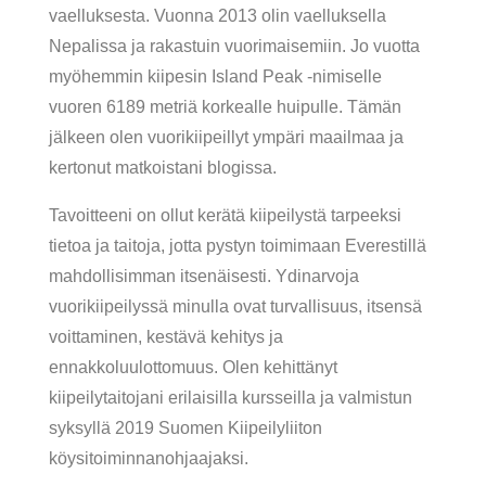
vaelluksesta. Vuonna 2013 olin vaelluksella
Nepalissa ja rakastuin vuorimaisemiin. Jo vuotta
myöhemmin kiipesin Island Peak -nimiselle
vuoren 6189 metriä korkealle huipulle. Tämän
jälkeen olen vuorikiipeillyt ympäri maailmaa ja
kertonut matkoistani blogissa.
Tavoitteeni on ollut kerätä kiipeilystä tarpeeksi
tietoa ja taitoja, jotta pystyn toimimaan Everestillä
mahdollisimman itsenäisesti. Ydinarvoja
vuorikiipeilyssä minulla ovat turvallisuus, itsensä
voittaminen, kestävä kehitys ja
ennakkoluulottomuus. Olen kehittänyt
kiipeilytaitojani erilaisilla kursseilla ja valmistun
syksyllä 2019 Suomen Kiipeilyliiton
köysitoiminnanohjaajaksi.