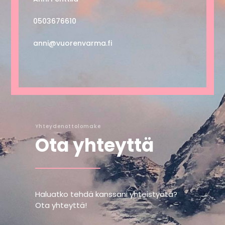
0503676610
anni@vuorenvarma.fi
Yhteydenottolomake
Ota yhteyttä
Haluatko tehdä kanssani yhteistyötä?
Ota yhteyttä!