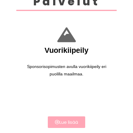
Palvelut
Vuorikiipeily
Sponsorisopimusten avulla vuorikiipeily eri
puolilla maailmaa.
Lue lisää