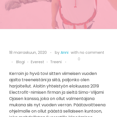
P
18 marraskuun, 2020
by
Anni
with
no comment
a
0
Blogi
Everest
Treeni
l
Kerroin jo hyvä tovi sitten viimeisen vuoden
ajalta treeneistäni ja siitä, paljonko olen
j
harjoitellut. Aloitin yhteistyön elokuussa 2019
o
Electrofit-nimisen firman ja sieltä Simo-Viljami
Ojasen kanssa, joka on ollut valmentajana
n
mukana siis nyt vuoden verran. Päätavoitteena
ohjelmalle on ollut päästä sellaiseen kuntoon,
k