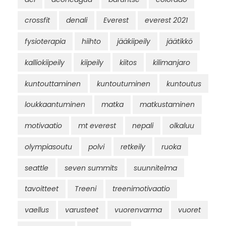
crossfit
denali
Everest
everest 2021
fysioterapia
hiihto
jääkiipeily
jäätikkö
kalliokiipeily
kiipeily
kiitos
kilimanjaro
kuntouttaminen
kuntoutuminen
kuntoutus
loukkaantuminen
matka
matkustaminen
motivaatio
mt everest
nepali
olkaluu
olympiasoutu
polvi
retkeily
ruoka
seattle
seven summits
suunnitelma
tavoitteet
Treeni
treenimotivaatio
vaellus
varusteet
vuorenvarma
vuoret