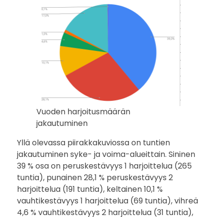
l
i
n
v
u
o
Vuoden harjoitusmäärän
d
jakautuminen
e
Yllä olevassa piirakkakuviossa on tuntien
jakautuminen syke- ja voima-alueittain. Sininen
n
39 % osa on peruskestävyys 1 harjoittelua (265
tuntia), punainen 28,1 % peruskestävyys 2
a
harjoittelua (191 tuntia), keltainen 10,1 %
vauhtikestävyys 1 harjoittelua (69 tuntia), vihreä
i
4,6 % vauhtikestävyys 2 harjoittelua (31 tuntia),