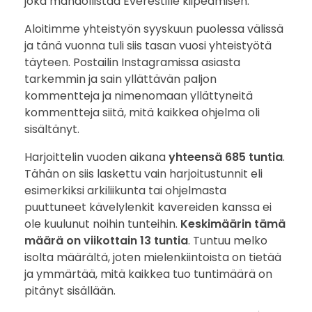
joka mahdollistaa Everestille kiipeämisen.
o
Aloitimme yhteistyön syyskuun puolessa välissä
ja tänä vuonna tuli siis tasan vuosi yhteistyötä
h
täyteen. Postailin Instagramissa asiasta
a
tarkemmin ja sain yllättävän paljon
kommentteja ja nimenomaan yllättyneitä
r
kommentteja siitä, mitä kaikkea ohjelma oli
sisältänyt.
j
Harjoittelin vuoden aikana
yhteensä 685 tuntia
.
o
Tähän on siis laskettu vain harjoitustunnit eli
esimerkiksi arkiliikunta tai ohjelmasta
i
puuttuneet kävelylenkit kavereiden kanssa ei
ole kuulunut noihin tunteihin.
Keskimäärin tämä
t
määrä on viikottain 13 tuntia
. Tuntuu melko
t
isolta määrältä, joten mielenkiintoista on tietää
ja ymmärtää, mitä kaikkea tuo tuntimäärä on
e
pitänyt sisällään.