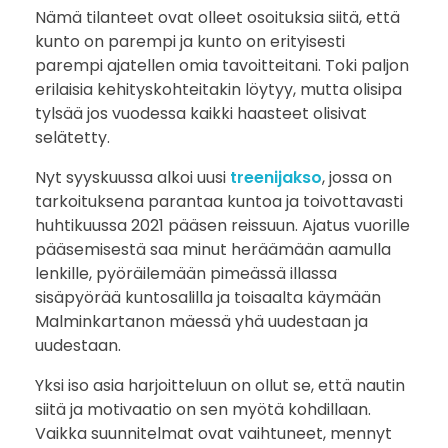
Nämä tilanteet ovat olleet osoituksia siitä, että
kunto on parempi ja kunto on erityisesti
parempi ajatellen omia tavoitteitani. Toki paljon
erilaisia kehityskohteitakin löytyy, mutta olisipa
tylsää jos vuodessa kaikki haasteet olisivat
selätetty.
Nyt syyskuussa alkoi uusi
treenijakso
, jossa on
tarkoituksena parantaa kuntoa ja toivottavasti
huhtikuussa 2021 pääsen reissuun. Ajatus vuorille
pääsemisestä saa minut heräämään aamulla
lenkille, pyöräilemään pimeässä illassa
sisäpyörää kuntosalilla ja toisaalta käymään
Malminkartanon mäessä yhä uudestaan ja
uudestaan.
Yksi iso asia harjoitteluun on ollut se, että nautin
siitä ja motivaatio on sen myötä kohdillaan.
Vaikka suunnitelmat ovat vaihtuneet, mennyt