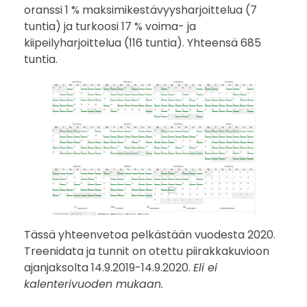
k
oranssi 1 % maksimikestävyysharjoittelua (7
tuntia) ja turkoosi 17 % voima- ja
a
kiipeilyharjoittelua (116 tuntia). Yhteensä 685
tuntia.
n
a
?
Tässä yhteenvetoa pelkästään vuodesta 2020.
Treenidata ja tunnit on otettu piirakkakuvioon
ajanjaksolta 14.9.2019-14.9.2020.
Eli ei
kalenterivuoden mukaan.