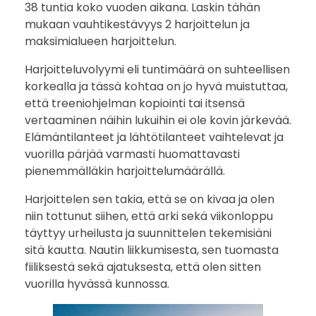
38 tuntia koko vuoden aikana. Laskin tähän
mukaan vauhtikestävyys 2 harjoittelun ja
maksimialueen harjoittelun.
Harjoitteluvolyymi eli tuntimäärä on suhteellisen
korkealla ja tässä kohtaa on jo hyvä muistuttaa,
että treeniohjelman kopiointi tai itsensä
vertaaminen näihin lukuihin ei ole kovin järkevää.
Elämäntilanteet ja lähtötilanteet vaihtelevat ja
vuorilla pärjää varmasti huomattavasti
pienemmälläkin harjoittelumäärällä.
Harjoittelen sen takia, että se on kivaa ja olen
niin tottunut siihen, että arki sekä viikonloppu
täyttyy urheilusta ja suunnittelen tekemisiäni
sitä kautta. Nautin liikkumisesta, sen tuomasta
fiiliksestä sekä ajatuksesta, että olen sitten
vuorilla hyvässä kunnossa.