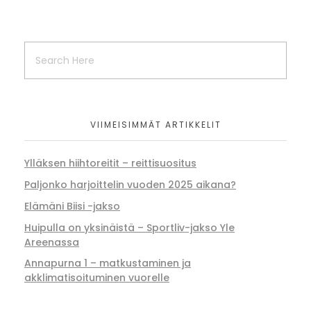
VIIMEISIMMÄT ARTIKKELIT
Ylläksen hiihtoreitit – reittisuositus
Paljonko harjoittelin vuoden 2025 aikana?
Elämäni Biisi -jakso
Huipulla on yksinäistä – Sportliv-jakso Yle
Areenassa
Annapurna 1 – matkustaminen ja
akklimatisoituminen vuorelle