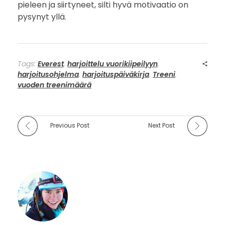
pieleen ja siirtyneet, silti hyvä motivaatio on
pysynyt yllä.
Tags:
Everest
,
harjoittelu vuorikiipeilyyn
,
harjoitusohjelma
,
harjoituspäiväkirja
,
Treeni
,
vuoden treenimäärä
Previous Post
Next Post