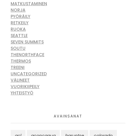
MATKUSTAMINEN
NORJA
PYÖRÄILY
RETKEILY
RUOKA
SEATTLE
SEVEN SUMMITS
SOUTU
THENORTHFACE
THERMOS
TREENI
UNCATEGORIZED
VÄLINEET
VUORIKIIPEILY
YHTEISTYÖ
AVAINSANAT
acl
aconcagua
baruntse
colorado