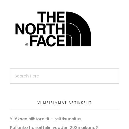
VIIMEISIMMÄT ARTIKKELIT
Ylläksen hiihtoreitit – reittisuositus
Paljonko harjoittelin vuoden 2025 aikana?