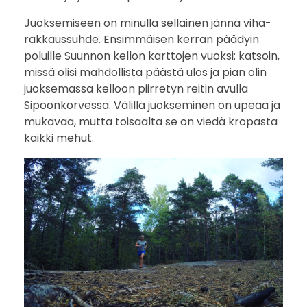
s
Juoksemiseen on minulla sellainen jännä viha-
i
rakkaussuhde. Ensimmäisen kerran päädyin
poluille Suunnon kellon karttojen vuoksi: katsoin,
o
missä olisi mahdollista päästä ulos ja pian olin
C
juoksemassa kelloon piirretyn reitin avulla
Sipoonkorvessa. Välillä juokseminen on upeaa ja
l
mukavaa, mutta toisaalta se on viedä kropasta
kaikki mehut.
a
s
s
i
c
p