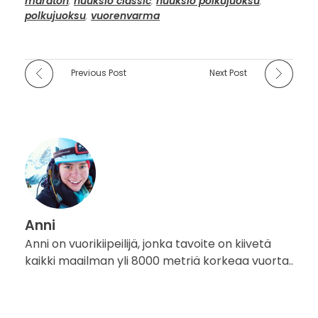
maraton
,
nuuksio classic
,
nuuksio polkujuoksu
,
polkujuoksu
,
vuorenvarma
Previous Post
Next Post
Anni
Anni on vuorikiipeilijä, jonka tavoite on kiivetä
kaikki maailman yli 8000 metriä korkeaa vuorta..