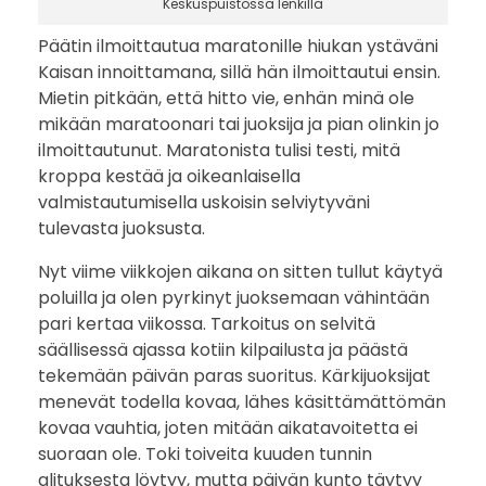
Keskuspuistossa lenkillä
Päätin ilmoittautua maratonille hiukan ystäväni
Kaisan innoittamana, sillä hän ilmoittautui ensin.
Mietin pitkään, että hitto vie, enhän minä ole
mikään maratoonari tai juoksija ja pian olinkin jo
ilmoittautunut. Maratonista tulisi testi, mitä
kroppa kestää ja oikeanlaisella
valmistautumisella uskoisin selviytyväni
tulevasta juoksusta.
Nyt viime viikkojen aikana on sitten tullut käytyä
poluilla ja olen pyrkinyt juoksemaan vähintään
pari kertaa viikossa. Tarkoitus on selvitä
säällisessä ajassa kotiin kilpailusta ja päästä
tekemään päivän paras suoritus. Kärkijuoksijat
menevät todella kovaa, lähes käsittämättömän
kovaa vauhtia, joten mitään aikatavoitetta ei
suoraan ole. Toki toiveita kuuden tunnin
alituksesta löytyy, mutta päivän kunto täytyy