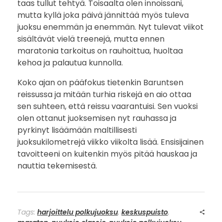
taas tullut tehtyä. Toisaalta olen innoissani,
mutta kyllä joka päivä jännittää myös tuleva
juoksu enemmän ja enemmän. Nyt tulevat viikot
sisältävät vielä treenejä, mutta ennen
maratonia tarkoitus on rauhoittua, huoltaa
kehoa ja palautua kunnolla.
Koko ajan on pääfokus tietenkin Baruntsen
reissussa ja mitään turhia riskejä en aio ottaa
sen suhteen, että reissu vaarantuisi. Sen vuoksi
olen ottanut juoksemisen nyt rauhassa ja
pyrkinyt lisäämään maltillisesti
juoksukilometrejä viikko viikolta lisää. Ensisijainen
tavoitteeni on kuitenkin myös pitää hauskaa ja
nauttia tekemisestä.
Tags:
harjoittelu polkujuoksu
,
keskuspuisto
,