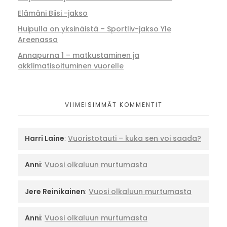
Elämäni Biisi -jakso
Huipulla on yksinäistä – Sportliv-jakso Yle
Areenassa
Annapurna 1 – matkustaminen ja
akklimatisoituminen vuorelle
VIIMEISIMMÄT KOMMENTIT
Harri Laine
:
Vuoristotauti – kuka sen voi saada?
Anni
:
Vuosi olkaluun murtumasta
Jere Reinikainen
:
Vuosi olkaluun murtumasta
Anni
:
Vuosi olkaluun murtumasta