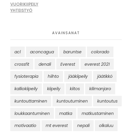
VUORIKIIPEILY
YHTEISTYÖ
AVAINSANAT
acl
aconcagua
baruntse
colorado
crossfit
denali
Everest
everest 2021
fysioterapia
hiihto
jääkiipeily
jäätikkö
kalliokiipeily
kiipeily
kiitos
kilimanjaro
kuntouttaminen
kuntoutuminen
kuntoutus
loukkaantuminen
matka
matkustaminen
motivaatio
mt everest
nepali
olkaluu