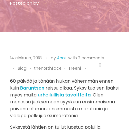
Posted on
by
M
14 elokuun, 2018
by
Anni
with
2 comments
a
0
Blogi
thenorthface
Treeni
t
60 päivää ja tänään hiukan vähemmän ennen
kuin
Baruntsen
reissu alkaa. Syksy tuo sen lisäksi
k
myös muita
urheilullisia tavoitteita
. Olen
a
menossa juoksemaan syyskuun ensimmäisenä
päivänä elämäni ensimmäistä maratonia ja
l
vieläpä polkujuoksumaratonia.
l
Syksystä lähtien on tullut juostua poluilla.