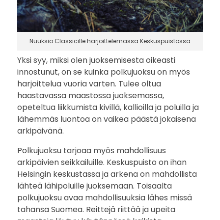
o
l
Nuuksio Classicille harjoittelemassa Keskuspuistossa
k
Yksi syy, miksi olen juoksemisesta oikeasti
u
innostunut, on se kuinka polkujuoksu on myös
harjoittelua vuoria varten. Tulee oltua
j
haastavassa maastossa juoksemassa,
opeteltua liikkumista kivillä, kallioilla ja poluilla ja
u
lähemmäs luontoa on vaikea päästä jokaisena
o
arkipäivänä.
Polkujuoksu tarjoaa myös mahdollisuus
k
arkipäivien seikkailuille. Keskuspuisto on ihan
s
Helsingin keskustassa ja arkena on mahdollista
lähteä lähipoluille juoksemaan. Toisaalta
u
polkujuoksu avaa mahdollisuuksia lähes missä
tahansa Suomea. Reittejä riittää ja upeita
m