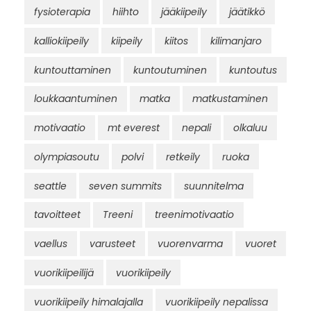
fysioterapia
hiihto
jääkiipeily
jäätikkö
kalliokiipeily
kiipeily
kiitos
kilimanjaro
kuntouttaminen
kuntoutuminen
kuntoutus
loukkaantuminen
matka
matkustaminen
motivaatio
mt everest
nepali
olkaluu
olympiasoutu
polvi
retkeily
ruoka
seattle
seven summits
suunnitelma
tavoitteet
Treeni
treenimotivaatio
vaellus
varusteet
vuorenvarma
vuoret
vuorikiipeilijä
vuorikiipeily
vuorikiipeily himalajalla
vuorikiipeily nepalissa