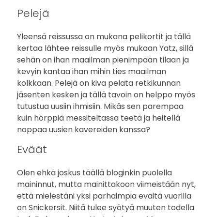
Pelejä
Yleensä reissussa on mukana pelikortit ja tällä
kertaa lähtee reissulle myös mukaan Yatz, sillä
sehän on ihan maailman pienimpään tilaan ja
kevyin kantaa ihan mihin ties maailman
kolkkaan. Pelejä on kiva pelata retkikunnan
jäsenten kesken ja tällä tavoin on helppo myös
tutustua uusiin ihmisiin. Mikäs sen parempaa
kuin hörppiä messiteltassa teetä ja heitellä
noppaa uusien kavereiden kanssa?
Eväät
Olen ehkä joskus täällä bloginkin puolella
maininnut, mutta mainittakoon viimeistään nyt,
että mielestäni yksi parhaimpia eväitä vuorilla
on Snickersit. Niitä tulee syötyä muuten todella