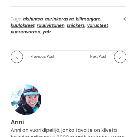
Tags:
akihintsa
,
aurinkorasva
,
kilimanjaro
,
kuulokkeet
,
raulivirtanen
,
snickers
,
varusteet
,
vuorenvarma
,
yatz
Previous Post
Next Post
Anni
Anni on vuorikiipeilijä, jonka tavoite on kiivetä