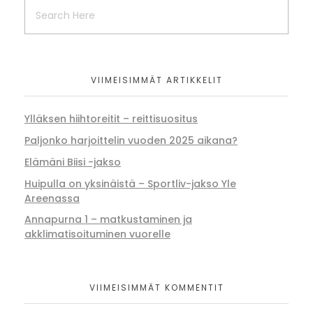
VIIMEISIMMÄT ARTIKKELIT
Ylläksen hiihtoreitit – reittisuositus
Paljonko harjoittelin vuoden 2025 aikana?
Elämäni Biisi -jakso
Huipulla on yksinäistä – Sportliv-jakso Yle
Areenassa
Annapurna 1 – matkustaminen ja
akklimatisoituminen vuorelle
VIIMEISIMMÄT KOMMENTIT