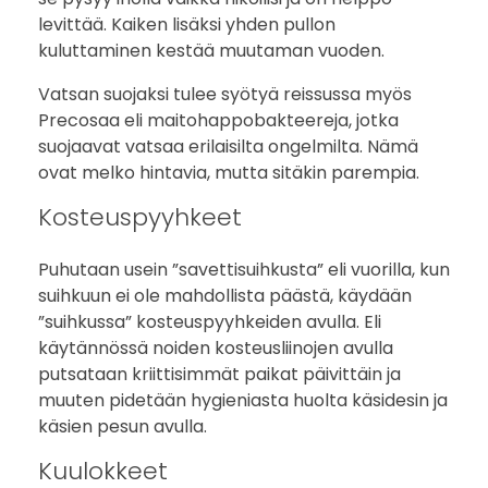
levittää. Kaiken lisäksi yhden pullon
kuluttaminen kestää muutaman vuoden.
Vatsan suojaksi tulee syötyä reissussa myös
Precosaa eli maitohappobakteereja, jotka
suojaavat vatsaa erilaisilta ongelmilta. Nämä
ovat melko hintavia, mutta sitäkin parempia.
Kosteuspyyhkeet
Puhutaan usein ”savettisuihkusta” eli vuorilla, kun
suihkuun ei ole mahdollista päästä, käydään
”suihkussa” kosteuspyyhkeiden avulla. Eli
käytännössä noiden kosteusliinojen avulla
putsataan kriittisimmät paikat päivittäin ja
muuten pidetään hygieniasta huolta käsidesin ja
käsien pesun avulla.
Kuulokkeet