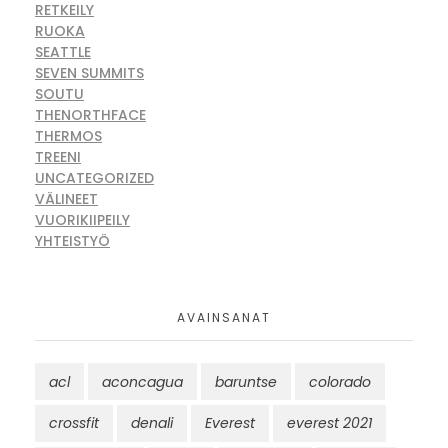
RETKEILY
RUOKA
SEATTLE
SEVEN SUMMITS
SOUTU
THENORTHFACE
THERMOS
TREENI
UNCATEGORIZED
VÄLINEET
VUORIKIIPEILY
YHTEISTYÖ
AVAINSANAT
acl
aconcagua
baruntse
colorado
crossfit
denali
Everest
everest 2021