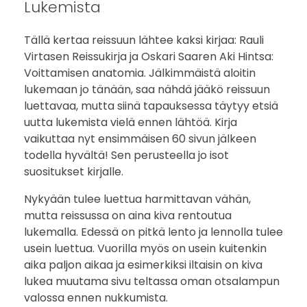
n
Lukemista
Tällä kertaa reissuun lähtee kaksi kirjaa: Rauli
Virtasen Reissukirja ja Oskari Saaren Aki Hintsa:
Voittamisen anatomia. Jälkimmäistä aloitin
lukemaan jo tänään, saa nähdä jääkö reissuun
luettavaa, mutta siinä tapauksessa täytyy etsiä
uutta lukemista vielä ennen lähtöä. Kirja
vaikuttaa nyt ensimmäisen 60 sivun jälkeen
todella hyvältä! Sen perusteella jo isot
suositukset kirjalle.
Nykyään tulee luettua harmittavan vähän,
mutta reissussa on aina kiva rentoutua
lukemalla. Edessä on pitkä lento ja lennolla tulee
usein luettua. Vuorilla myös on usein kuitenkin
aika paljon aikaa ja esimerkiksi iltaisin on kiva
lukea muutama sivu teltassa oman otsalampun
valossa ennen nukkumista.