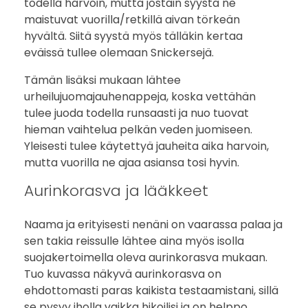
todella harvoin, mutta jostain syystä ne
maistuvat vuorilla/retkillä aivan törkeän
hyvältä. Siitä syystä myös tälläkin kertaa
eväissä tullee olemaan Snickersejä.
Tämän lisäksi mukaan lähtee
urheilujuomajauhenappeja, koska vettähän
tulee juoda todella runsaasti ja nuo tuovat
hieman vaihtelua pelkän veden juomiseen.
Yleisesti tulee käytettyä jauheita aika harvoin,
mutta vuorilla ne ajaa asiansa tosi hyvin.
Aurinkorasva ja lääkkeet
Naama ja erityisesti nenäni on vaarassa palaa ja
sen takia reissulle lähtee aina myös isolla
suojakertoimella oleva aurinkorasva mukaan.
Tuo kuvassa näkyvä aurinkorasva on
ehdottomasti paras kaikista testaamistani, sillä
se pysyy iholla vaikka hikoilisi ja on helppo