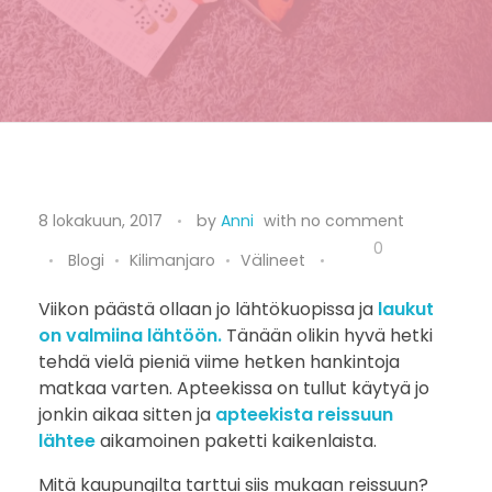
H
8 lokakuun, 2017
by
Anni
with
no comment
a
0
Blogi
Kilimanjaro
Välineet
n
Viikon päästä ollaan jo lähtökuopissa ja
laukut
on valmiina lähtöön.
Tänään olikin hyvä hetki
k
tehdä vielä pieniä viime hetken hankintoja
i
matkaa varten. Apteekissa on tullut käytyä jo
jonkin aikaa sitten ja
apteekista reissuun
n
lähtee
aikamoinen paketti kaikenlaista.
t
Mitä kaupungilta tarttui siis mukaan reissuun?