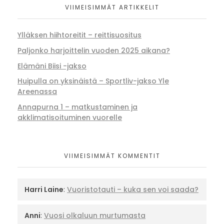
VIIMEISIMMÄT ARTIKKELIT
Ylläksen hiihtoreitit – reittisuositus
Paljonko harjoittelin vuoden 2025 aikana?
Elämäni Biisi -jakso
Huipulla on yksinäistä – Sportliv-jakso Yle
Areenassa
Annapurna 1 – matkustaminen ja
akklimatisoituminen vuorelle
VIIMEISIMMÄT KOMMENTIT
Harri Laine
:
Vuoristotauti – kuka sen voi saada?
Anni
:
Vuosi olkaluun murtumasta