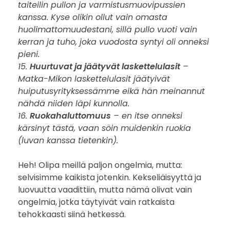
taiteilin pullon ja varmistusmuovipussien
kanssa. Kyse olikin ollut vain omasta
huolimattomuudestani, sillä pullo vuoti vain
kerran ja tuho, joka vuodosta syntyi oli onneksi
pieni.
15.
Huurtuvat ja jäätyvät laskettelulasit
–
Matka-Mikon laskettelulasit jäätyivät
huiputusyrityksessämme eikä hän meinannut
nähdä niiden läpi kunnolla.
16.
Ruokahaluttomuus
– en itse onneksi
kärsinyt tästä, vaan söin muidenkin ruokia
(luvan kanssa tietenkin).
Heh! Olipa meillä paljon ongelmia, mutta:
selvisimme kaikista jotenkin. Kekseliäisyyttä ja
luovuutta vaadittiin, mutta nämä olivat vain
ongelmia, jotka täytyivät vain ratkaista
tehokkaasti siinä hetkessä.