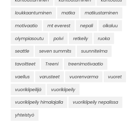
kuntouttaminen
kuntoutuminen
kuntoutus
loukkaantuminen
matka
matkustaminen
motivaatio
mt everest
nepali
olkaluu
olympiasoutu
polvi
retkeily
ruoka
seattle
seven summits
suunnitelma
tavoitteet
Treeni
treenimotivaatio
vaellus
varusteet
vuorenvarma
vuoret
vuorikiipeilijä
vuorikiipeily
vuorikiipeily himalajalla
vuorikiipeily nepalissa
yhteistyö