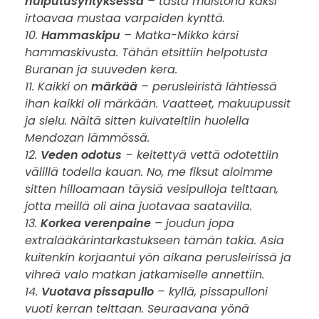
huiputusyrityksessä
– tästä muistona kaksi
a
irtoavaa mustaa varpaiden kynttä.
10.
Hammaskipu
– Matka-Mikko kärsi
n
hammaskivusta. Tähän etsittiin helpotusta
Buranan ja suuveden kera.
11. Kaikki on
märkää
– perusleiristä lähtiessä
ihan kaikki oli märkään. Vaatteet, makuupussit
ja sielu. Näitä sitten kuivateltiin huolella
Mendozan lämmössä.
12.
Veden odotus
– keitettyä vettä odotettiin
välillä todella kauan. No, me fiksut aloimme
sitten hilloamaan täysiä vesipulloja telttaan,
jotta meillä oli aina juotavaa saatavilla.
13.
Korkea verenpaine
– joudun jopa
extralääkärintarkastukseen tämän takia. Asia
kuitenkin korjaantui yön aikana perusleirissä ja
vihreä valo matkan jatkamiselle annettiin.
14.
Vuotava pissapullo
– kyllä, pissapulloni
vuoti kerran telttaan. Seuraavana yönä