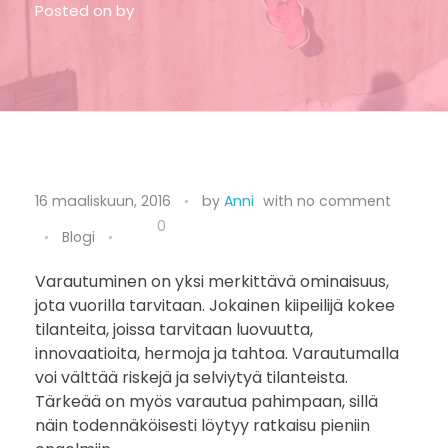
Posted on
by
V
16 maaliskuun, 2016
by
Anni
with
no comment
a
0
Blogi
r
Varautuminen on yksi merkittävä ominaisuus,
jota vuorilla tarvitaan. Jokainen kiipeilijä kokee
a
tilanteita, joissa tarvitaan luovuutta,
u
innovaatioita, hermoja ja tahtoa. Varautumalla
voi välttää riskejä ja selviytyä tilanteista.
d
Tärkeää on myös varautua pahimpaan, sillä
näin todennäköisesti löytyy ratkaisu pieniin
u