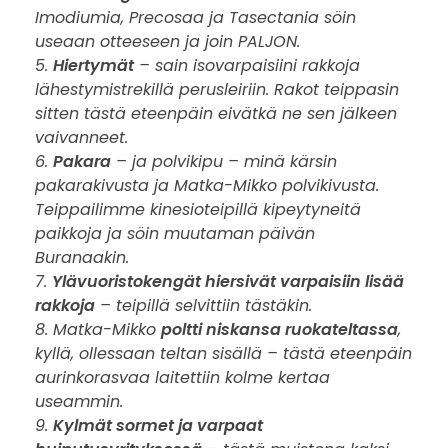
a
Imodiumia, Precosaa ja Tasectania söin
useaan otteeseen ja join PALJON.
i
5.
Hiertymät
– sain isovarpaisiini rakkoja
n
lähestymistrekillä perusleiriin. Rakot teippasin
sitten tästä eteenpäin eivätkä ne sen jälkeen
a
vaivanneet.
6.
Pakara
– ja polvikipu – minä kärsin
p
pakarakivusta ja Matka-Mikko polvikivusta.
Teippailimme kinesioteipillä kipeytyneitä
a
paikkoja ja söin muutaman päivän
h
Buranaakin.
7.
Ylävuoristokengät hiersivät varpaisiin lisää
i
rakkoja
– teipillä selvittiin tästäkin.
8. Matka-Mikko
poltti niskansa ruokateltassa
,
m
kyllä, ollessaan teltan sisällä – tästä eteenpäin
aurinkorasvaa laitettiin kolme kertaa
p
useammin.
a
9.
Kylmät sormet ja varpaat