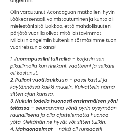
ongelmiin.
,
Olin varautunut Aconcaguan matkalleni hyvin.
Lääkearsenaali, valmistautuminen ja kunto oli
j
mielestäni sitä luokkaa, että mahdollisuuteni
a
pärjätä vuorilla olivat mitä loistavimmat.
Millaisiin ongelmiin kuitenkin törmäsimme tuon
v
vuorireissun aikana?
a
1.
Juomapussiini tuli reikä
– korjasin sen
pikaliimalla kun rinkkani, vaatteeni ja selkäni
r
oli kastunut.
2.
Pulloni vuoti laukkuun
– passi kastui ja
a
käytännössä kaikki muukin. Kuivattelin nämä
sitten ajan kanssa.
u
3.
Nukuin todella huonosti ensimmäisen yöni
d
teltassa
– seuraavana yönä pyrin pysymään
rauhallisena ja olla ajattelematta huonoa
u
yötä. Sieltähän ne hyvät yöt sitten tulikin.
4.
Mahaongelmat
– näitä oli runsaasti!