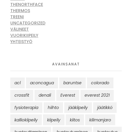
THENORTHFACE
THERMOS
TREENI
UNCATEGORIZED
VÄLINEET
VUORIKIIPEILY
YHTEISTYÖ
AVAINSANAT
acl
aconcagua
baruntse
colorado
crossfit
denali
Everest
everest 2021
fysioterapia
hiihto
jääkiipeily
jäätikkö
kalliokiipeily
kiipeily
kiitos
kilimanjaro