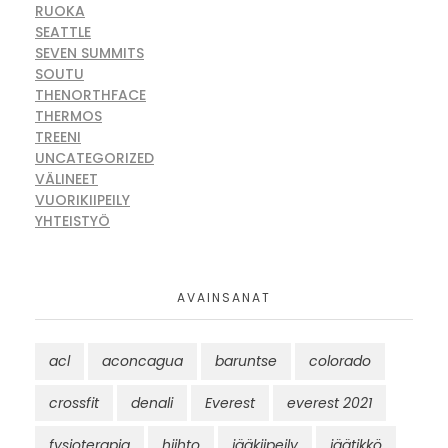
RUOKA
SEATTLE
SEVEN SUMMITS
SOUTU
THENORTHFACE
THERMOS
TREENI
UNCATEGORIZED
VÄLINEET
VUORIKIIPEILY
YHTEISTYÖ
AVAINSANAT
acl
aconcagua
baruntse
colorado
crossfit
denali
Everest
everest 2021
fysioterapia
hiihto
jääkiipeily
jäätikkö