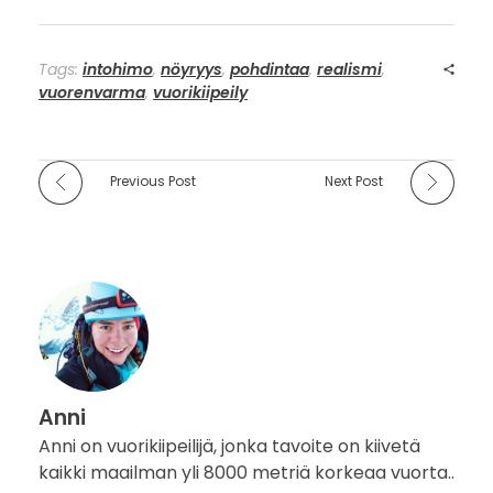
Tags:
intohimo
,
nöyryys
,
pohdintaa
,
realismi
,
vuorenvarma
,
vuorikiipeily
Previous Post
Next Post
Anni
Anni on vuorikiipeilijä, jonka tavoite on kiivetä
kaikki maailman yli 8000 metriä korkeaa vuorta..