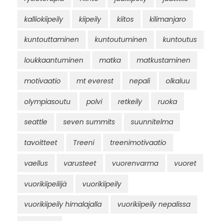
kalliokiipeily
kiipeily
kiitos
kilimanjaro
kuntouttaminen
kuntoutuminen
kuntoutus
loukkaantuminen
matka
matkustaminen
motivaatio
mt everest
nepali
olkaluu
olympiasoutu
polvi
retkeily
ruoka
seattle
seven summits
suunnitelma
tavoitteet
Treeni
treenimotivaatio
vaellus
varusteet
vuorenvarma
vuoret
vuorikiipeilijä
vuorikiipeily
vuorikiipeily himalajalla
vuorikiipeily nepalissa