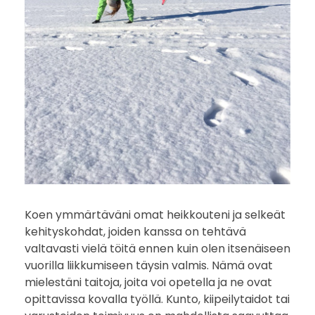
j
a
t
u
k
s
i
Koen ymmärtäväni omat heikkouteni ja selkeät
a
kehityskohdat, joiden kanssa on tehtävä
s
valtavasti vielä töitä ennen kuin olen itsenäiseen
vuorilla liikkumiseen täysin valmis. Nämä ovat
e
mielestäni taitoja, joita voi opetella ja ne ovat
opittavissa kovalla työllä. Kunto, kiipeilytaidot tai
o