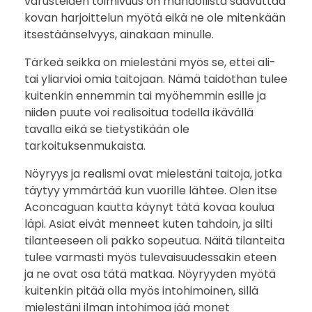
varusteiden toimivuus on mahdollista saavuttaa
kovan harjoittelun myötä eikä ne ole mitenkään
n
itsestäänselvyys, ainakaan minulle.
m
Tärkeä seikka on mielestäni myös se, ettei ali-
i
tai yliarvioi omia taitojaan. Nämä taidothan tulee
kuitenkin ennemmin tai myöhemmin esille ja
n
niiden puute voi realisoitua todella ikävällä
tavalla eikä se tietystikään ole
u
tarkoituksenmukaista.
s
Nöyryys ja realismi ovat mielestäni taitoja, jotka
täytyy ymmärtää kun vuorille lähtee. Olen itse
s
Aconcaguan kautta käynyt tätä kovaa koulua
läpi. Asiat eivät menneet kuten tahdoin, ja silti
a
tilanteeseen oli pakko sopeutua. Näitä tilanteita
h
tulee varmasti myös tulevaisuudessakin eteen
ja ne ovat osa tätä matkaa. Nöyryyden myötä
e
kuitenkin pitää olla myös intohimoinen, sillä
mielestäni ilman intohimoa jää monet