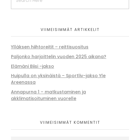
VIIMEISIMMÄT ARTIKKELIT
Ylläksen hiihtoreitit – reittisuositus
Paljonko harjoittelin vuoden 2025 aikana?
Elämäni Biisi -jakso
Huipulla on yksinäistä – Sportliv-jakso Yle
Areenassa
Annapurna 1 – matkustaminen ja
akklimatisoituminen vuorelle
VIIMEISIMMÄT KOMMENTIT