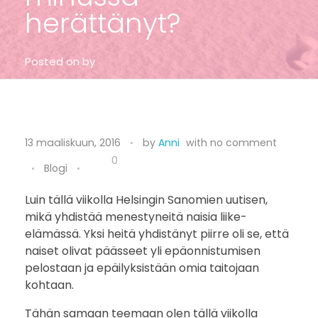
herättänyt?
Posted on
by
S
13 maaliskuun, 2016
by
Anni
with
no comment
u
0
Blogi
u
Luin tällä viikolla Helsingin Sanomien uutisen,
mikä yhdistää menestyneitä naisia liike-
n
elämässä. Yksi heitä yhdistänyt piirre oli se, että
n
naiset olivat päässeet yli epäonnistumisen
pelostaan ja epäilyksistään omia taitojaan
i
kohtaan.
t
Tähän samaan teemaan olen tällä viikolla