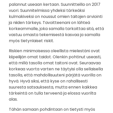
palannut useaan kertaan. Suunnitteilla on 2017
t
vuori. Suunnitelmissa yhdeksi tärkeäksi
kulmakiveksi on noussut omien taitojen arviointi
e
ja niiden tärkeys. Tavoitteenani on lähteä
i
korkeammalle, joka samalla tarkoittaa sitä, että
vastuu omasta tekemisestä kasvaa ja samalla
l
myös tietynlaiset riskit.
l
Riskien minimoisessa oleellista mielestäni ovat
kiipeilijän omat taidot. Olenkin pohtinut useasti,
a
että millä tasolla omat taitoni ovat. Seuraavaa
korkeaa vuorta varten ne täytyisi olla sellaisella
2
tasolla, että mahdollisuuteni pärjätä vuorilla on
hyvä. Hyvä siksi, että kyse on rahallisesti
0
suuresta satsauksesta, mutta ennen kaikkea
1
tärkeintä on tulla terveenä ja elossa vuorilta
alas.
7
Tähän samaan pohdintaan on tietysti myös