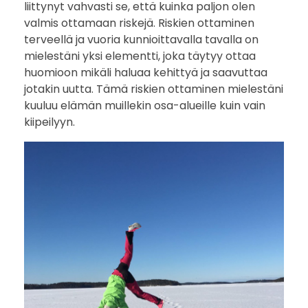
v
liittynyt vahvasti se, että kuinka paljon olen
valmis ottamaan riskejä. Riskien ottaminen
u
terveellä ja vuoria kunnioittavalla tavalla on
mielestäni yksi elementti, joka täytyy ottaa
o
huomioon mikäli haluaa kehittyä ja saavuttaa
r
jotakin uutta. Tämä riskien ottaminen mielestäni
kuuluu elämän muillekin osa-alueille kuin vain
i
kiipeilyyn.
–
m
i
t
ä
a