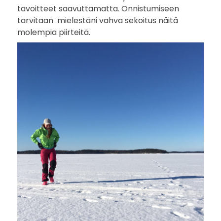
r
tavoitteet saavuttamatta. Onnistumiseen
tarvitaan mielestäni vahva sekoitus näitä
ä
molempia piirteitä.
t
t
ä
n
y
t
?