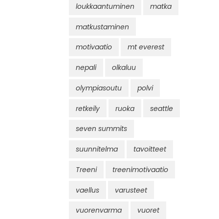
loukkaantuminen
matka
matkustaminen
motivaatio
mt everest
nepali
olkaluu
olympiasoutu
polvi
retkeily
ruoka
seattle
seven summits
suunnitelma
tavoitteet
Treeni
treenimotivaatio
vaellus
varusteet
vuorenvarma
vuoret