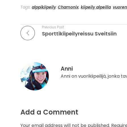
i
Tags:
alppikiipeily
,
Chamonix
,
kiipeily alpeilla
,
vuore
s
t
Previous Post
Sporttikiipeilyreissu Sveitsiin
a
!
Anni
Anni on vuorikiipeilijä, jonka 
Add a Comment
Your email address will not be published. Requir