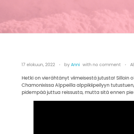
T
17 elokuun, 2022
by
Anni
with
no comment
Al
e
Hetki on vierähtänyt viimeisestä jutusta! Silloin o
r
Chamonixissa Alppeilla alppikiipeilyyn tutustuen, 
v
pidempää juttua reissusta, mutta sitä ennen pie
e
i
s