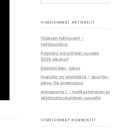
VIIMEISIMMÄT ARTIKKELIT
Ylläksen hiihtoreitit –
reittisuositus
Paljonko harjoittelin vuoden
2025 aikana?
Elämäni Biisi -jakso
Huipulla on yksinäistä – Sportliv-
jakso Yle Areenassa
Annapurna 1 – matkustaminen ja
akklimatisoituminen vuorelle
VIIMEISIMMÄT KOMMENTIT