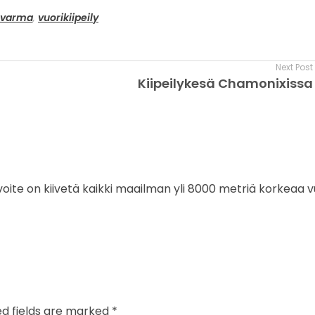
nvarma
,
vuorikiipeily
Next Post
Kiipeilykesä Chamonixissa
tavoite on kiivetä kaikki maailman yli 8000 metriä korkeaa v
ed fields are marked *