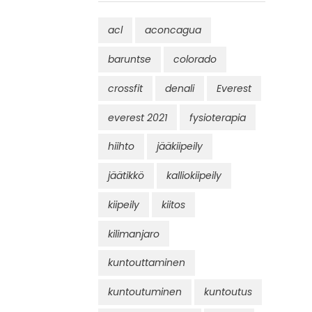
acl
aconcagua
baruntse
colorado
crossfit
denali
Everest
everest 2021
fysioterapia
hiihto
jääkiipeily
jäätikkö
kalliokiipeily
kiipeily
kiitos
kilimanjaro
kuntouttaminen
kuntoutuminen
kuntoutus