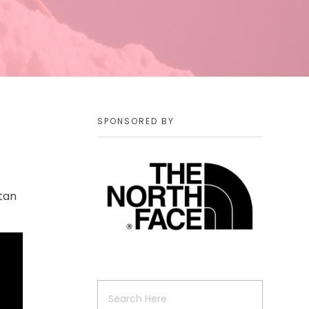
SPONSORED BY
itan