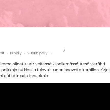
0
pit
Kiipeily
Vuorikiipeily
limme olleet juuri Sveitsissä kiipeilemässä. Kesä vierähti
paikkoja tutkien ja tulevaisuuden haaveita keräillen. Kirjo
ni pätkä kesän tunnelmia: