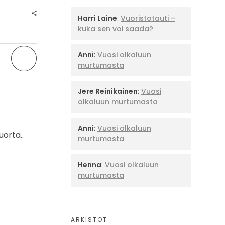
Harri Laine
:
Vuoristotauti –
kuka sen voi saada?
Anni
:
Vuosi olkaluun
murtumasta
Jere Reinikainen
:
Vuosi
olkaluun murtumasta
Anni
:
Vuosi olkaluun
uorta..
murtumasta
Henna
:
Vuosi olkaluun
murtumasta
ARKISTOT