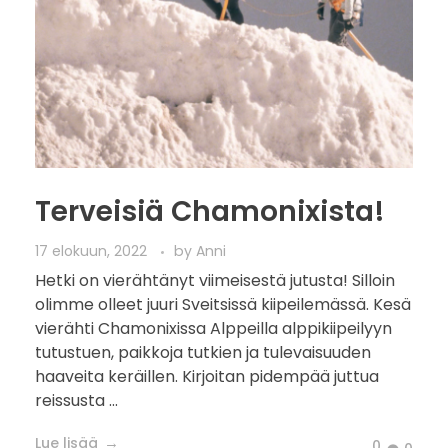
Terveisiä Chamonixista!
17 elokuun, 2022
by
Anni
Hetki on vierähtänyt viimeisestä jutusta! Silloin
olimme olleet juuri Sveitsissä kiipeilemässä. Kesä
vierähti Chamonixissa Alppeilla alppikiipeilyyn
tutustuen, paikkoja tutkien ja tulevaisuuden
haaveita keräillen. Kirjoitan pidempää juttua
reissusta ...
Lue lisää
0