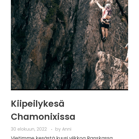
Kiipeilykesä
Chamonixissa
30 elokuun, 2022
by
Anni
Vietimme kesästä kuusi viikkoa Ranskassa