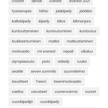
crossfit
denali
Everest
everest 2021
fysioterapia
hiihto
jääkiipeily
jäätikkö
kalliokiipeily
kiipeily
kiitos
kilimanjaro
kuntouttaminen
kuntoutuminen
kuntoutus
loukkaantuminen
matka
matkustaminen
motivaatio
mt everest
nepali
olkaluu
olympiasoutu
polvi
retkeily
ruoka
seattle
seven summits
suunnitelma
tavoitteet
Treeni
treenimotivaatio
vaellus
varusteet
vuorenvarma
vuoret
vuorikiipeilijä
vuorikiipeily