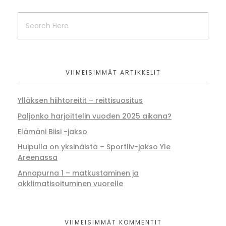
VIIMEISIMMÄT ARTIKKELIT
Ylläksen hiihtoreitit – reittisuositus
Paljonko harjoittelin vuoden 2025 aikana?
Elämäni Biisi -jakso
Huipulla on yksinäistä – Sportliv-jakso Yle
Areenassa
Annapurna 1 – matkustaminen ja
akklimatisoituminen vuorelle
VIIMEISIMMÄT KOMMENTIT