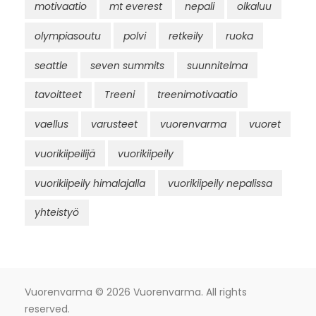
motivaatio
mt everest
nepali
olkaluu
olympiasoutu
polvi
retkeily
ruoka
seattle
seven summits
suunnitelma
tavoitteet
Treeni
treenimotivaatio
vaellus
varusteet
vuorenvarma
vuoret
vuorikiipeilijä
vuorikiipeily
vuorikiipeily himalajalla
vuorikiipeily nepalissa
yhteistyö
Vuorenvarma
© 2026 Vuorenvarma. All rights
reserved.