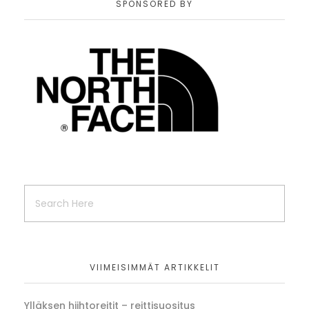
SPONSORED BY
VIIMEISIMMÄT ARTIKKELIT
Ylläksen hiihtoreitit – reittisuositus