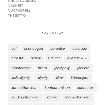
UNCATEGORIZED
VÄLINEET
VUORIKIIPEILY
YHTEISTYÖ
AVAINSANAT
acl
aconcagua
baruntse
colorado
crossfit
denali
Everest
everest 2021
fysioterapia
hiihto
jääkiipeily
jäätikkö
kalliokiipeily
kiipeily
kiitos
kilimanjaro
kuntouttaminen
kuntoutuminen
kuntoutus
loukkaantuminen
matka
matkustaminen