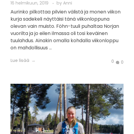
16 helmikuun, 2019
by
Anni
Aurinko pilkottaa pilvien välistä ja monen viikon
kurja sadekeli näyttäisi tänä viikonloppuna
olevan vain muisto. Föhn-tuuli puhaltaa Norjan
vuorilta ja jo eilen ilmassa oli tosi keväinen
tuulahdus. Ainakin omalla kohdalla viikonloppu
on mahdollisuus ...
Lue lisää
0
0