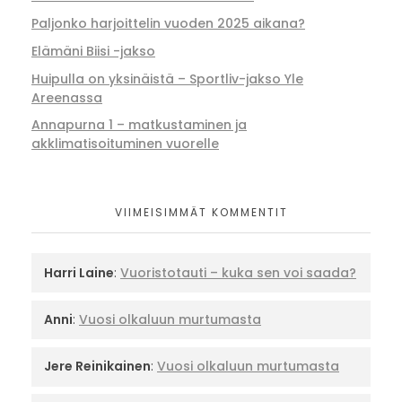
Paljonko harjoittelin vuoden 2025 aikana?
Elämäni Biisi -jakso
Huipulla on yksinäistä – Sportliv-jakso Yle
Areenassa
Annapurna 1 – matkustaminen ja
akklimatisoituminen vuorelle
VIIMEISIMMÄT KOMMENTIT
Harri Laine
:
Vuoristotauti – kuka sen voi saada?
Anni
:
Vuosi olkaluun murtumasta
Jere Reinikainen
:
Vuosi olkaluun murtumasta