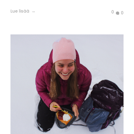
Lue lisää
0
0