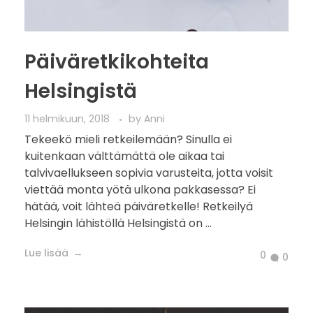
Päiväretkikohteita
Helsingistä
11 helmikuun, 2018
by
Anni
Tekeekö mieli retkeilemään? Sinulla ei
kuitenkaan välttämättä ole aikaa tai
talvivaellukseen sopivia varusteita, jotta voisit
viettää monta yötä ulkona pakkasessa? Ei
hätää, voit lähteä päiväretkelle! Retkeilyä
Helsingin lähistöllä Helsingistä on ...
Lue lisää
0
0