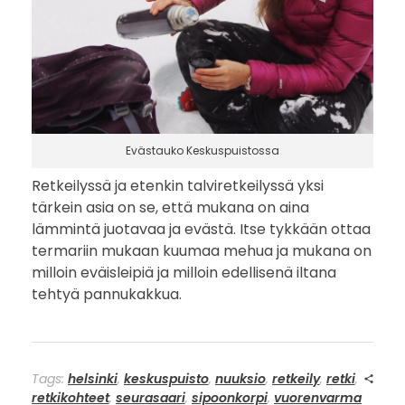
Evästauko Keskuspuistossa
Retkeilyssä ja etenkin talviretkeilyssä yksi
tärkein asia on se, että mukana on aina
lämmintä juotavaa ja evästä. Itse tykkään ottaa
termariin mukaan kuumaa mehua ja mukana on
milloin eväisleipiä ja milloin edellisenä iltana
tehtyä pannukakkua.
Tags:
helsinki
,
keskuspuisto
,
nuuksio
,
retkeily
,
retki
,
retkikohteet
,
seurasaari
,
sipoonkorpi
,
vuorenvarma