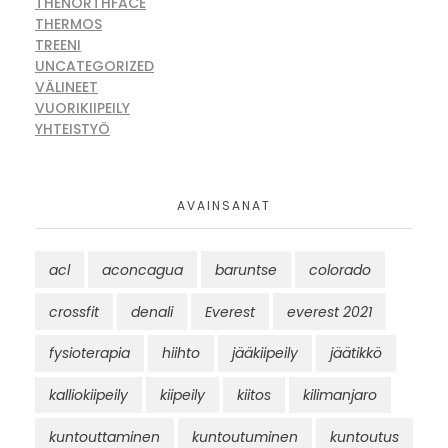
THENORTHFACE
THERMOS
TREENI
UNCATEGORIZED
VÄLINEET
VUORIKIIPEILY
YHTEISTYÖ
AVAINSANAT
acl
aconcagua
baruntse
colorado
crossfit
denali
Everest
everest 2021
fysioterapia
hiihto
jääkiipeily
jäätikkö
kalliokiipeily
kiipeily
kiitos
kilimanjaro
kuntouttaminen
kuntoutuminen
kuntoutus