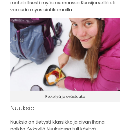
mahdollisesti myös avannossa Kuusijärvellä eli
ä
varaudu myös uintikamoilla.
Retkeilyä ja evästauko
Nuuksio
Nuuksio on tietysti klassikko ja aivan ihana
paikka. Syksyllä Nuuksiossa tuli käytyä