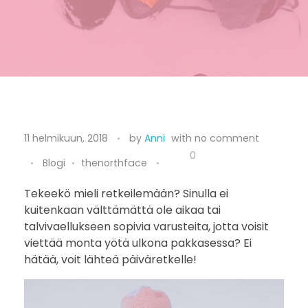
P
11 helmikuun, 2018
by
Anni
with
no comment
ä
0
Blogi
thenorthface
i
Tekeekö mieli retkeilemään? Sinulla ei
kuitenkaan välttämättä ole aikaa tai
v
talvivaellukseen sopivia varusteita, jotta voisit
ä
viettää monta yötä ulkona pakkasessa? Ei
hätää, voit lähteä päiväretkelle!
r
e