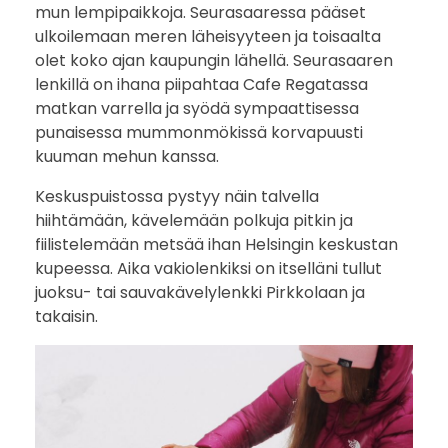
mun lempipaikkoja. Seurasaaressa pääset
ulkoilemaan meren läheisyyteen ja toisaalta
olet koko ajan kaupungin lähellä. Seurasaaren
lenkillä on ihana piipahtaa Cafe Regatassa
matkan varrella ja syödä sympaattisessa
punaisessa mummonmökissä korvapuusti
kuuman mehun kanssa.
Keskuspuistossa pystyy näin talvella
hiihtämään, kävelemään polkuja pitkin ja
fiilistelemään metsää ihan Helsingin keskustan
kupeessa. Aika vakiolenkiksi on itselläni tullut
juoksu- tai sauvakävelylenkki Pirkkolaan ja
takaisin.