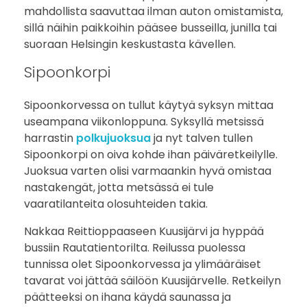
a
mahdollista saavuttaa ilman auton omistamista,
sillä näihin paikkoihin pääsee busseilla, junilla tai
H
suoraan Helsingin keskustasta kävellen.
e
Sipoonkorpi
l
Sipoonkorvessa on tullut käytyä syksyn mittaa
s
useampana viikonloppuna. Syksyllä metsissä
harrastin
polkujuoksua
ja nyt talven tullen
i
Sipoonkorpi on oiva kohde ihan päiväretkeilylle.
Juoksua varten olisi varmaankin hyvä omistaa
n
nastakengät, jotta metsässä ei tule
g
vaaratilanteita olosuhteiden takia.
i
Nakkaa Reittioppaaseen Kuusijärvi ja hyppää
bussiin Rautatientorilta. Reilussa puolessa
s
tunnissa olet Sipoonkorvessa ja ylimääräiset
tavarat voi jättää säilöön Kuusijärvelle. Retkeilyn
t
päätteeksi on ihana käydä saunassa ja