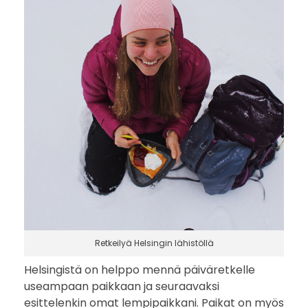
t
k
i
k
o
h
t
e
Retkeilyä Helsingin lähistöllä
i
Helsingistä on helppo mennä päiväretkelle
t
useampaan paikkaan ja seuraavaksi
esittelenkin omat lempipaikkani. Paikat on myös