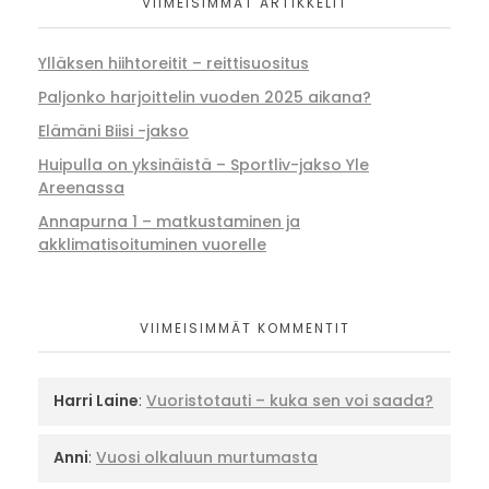
VIIMEISIMMÄT ARTIKKELIT
Ylläksen hiihtoreitit – reittisuositus
Paljonko harjoittelin vuoden 2025 aikana?
Elämäni Biisi -jakso
Huipulla on yksinäistä – Sportliv-jakso Yle
Areenassa
Annapurna 1 – matkustaminen ja
akklimatisoituminen vuorelle
VIIMEISIMMÄT KOMMENTIT
Harri Laine
:
Vuoristotauti – kuka sen voi saada?
Anni
:
Vuosi olkaluun murtumasta