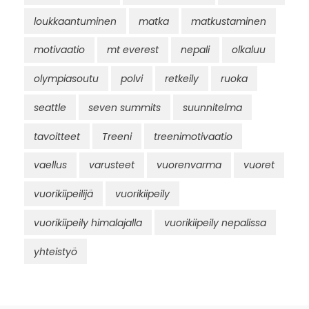
loukkaantuminen
matka
matkustaminen
motivaatio
mt everest
nepali
olkaluu
olympiasoutu
polvi
retkeily
ruoka
seattle
seven summits
suunnitelma
tavoitteet
Treeni
treenimotivaatio
vaellus
varusteet
vuorenvarma
vuoret
vuorikiipeilijä
vuorikiipeily
vuorikiipeily himalajalla
vuorikiipeily nepalissa
yhteistyö