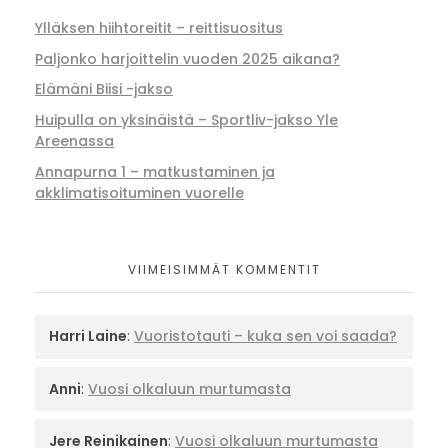
Ylläksen hiihtoreitit – reittisuositus
Paljonko harjoittelin vuoden 2025 aikana?
Elämäni Biisi -jakso
Huipulla on yksinäistä – Sportliv-jakso Yle
Areenassa
Annapurna 1 – matkustaminen ja
akklimatisoituminen vuorelle
VIIMEISIMMÄT KOMMENTIT
Harri Laine
:
Vuoristotauti – kuka sen voi saada?
Anni
:
Vuosi olkaluun murtumasta
Jere Reinikainen
:
Vuosi olkaluun murtumasta