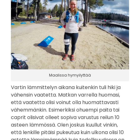
Maalissa hymyilyttää
Vartin lämmittelyn aikana kuitenkin tuli hiki ja
vähensin vaatetta. Matkan varrella huomasi,
että vaatetta olisi voinut olla huomattavasti
vähemmänkin. Esimerkiksi ohuempi paita tai
caprit olisivat olleet sopiva varustus reilun 10
asteen lämmössä. Olen joskus kuullut vinkin,
että lenkille pitäisi pukeutua kuin ulkona olisi 10
astetta lämpimämpää kuin todellisuudessa on.