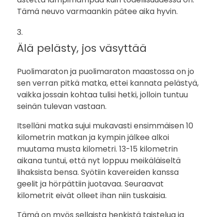
Tämä neuvo varmaankin pätee aika hyvin.
Älä pelästy, jos väsyttää
Puolimaraton ja puolimaraton maastossa on jo
sen verran pitkä matka, ettei kannata pelästyä,
vaikka jossain kohtaa tulisi hetki, jolloin tuntuu
seinän tulevan vastaan.
Itselläni matka sujui mukavasti ensimmäisen 10
kilometrin matkan ja kympin jälkee alkoi
muutama musta kilometri. 13-15 kilometrin
aikana tuntui, että nyt loppuu meikäläiseltä
lihaksista bensa. Syötiin kavereiden kanssa
geelit ja hörpättiin juotavaa. Seuraavat
kilometrit eivät olleet ihan niin tuskaisia.
Tämä on myös sellaista henkistä taistelua ja