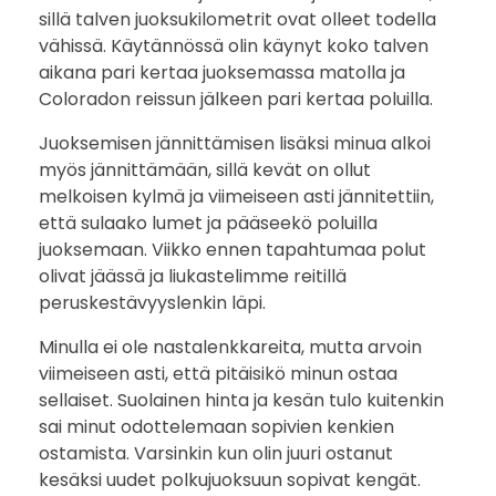
sillä talven juoksukilometrit ovat olleet todella
o
vähissä. Käytännössä olin käynyt koko talven
aikana pari kertaa juoksemassa matolla ja
r
Coloradon reissun jälkeen pari kertaa poluilla.
p
Juoksemisen jännittämisen lisäksi minua alkoi
myös jännittämään, sillä kevät on ollut
i
melkoisen kylmä ja viimeiseen asti jännitettiin,
T
että sulaako lumet ja pääseekö poluilla
juoksemaan. Viikko ennen tapahtumaa polut
r
olivat jäässä ja liukastelimme reitillä
peruskestävyyslenkin läpi.
a
Minulla ei ole nastalenkkareita, mutta arvoin
i
viimeiseen asti, että pitäisikö minun ostaa
sellaiset. Suolainen hinta ja kesän tulo kuitenkin
l
sai minut odottelemaan sopivien kenkien
2
ostamista. Varsinkin kun olin juuri ostanut
kesäksi uudet polkujuoksuun sopivat kengät.