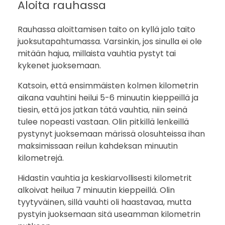
Aloita rauhassa
Rauhassa aloittamisen taito on kyllä jalo taito
juoksutapahtumassa. Varsinkin, jos sinulla ei ole
mitään hajua, millaista vauhtia pystyt tai
kykenet juoksemaan.
Katsoin, että ensimmäisten kolmen kilometrin
aikana vauhtini heilui 5-6 minuutin kieppeillä ja
tiesin, että jos jatkan tätä vauhtia, niin seinä
tulee nopeasti vastaan. Olin pitkillä lenkeillä
pystynyt juoksemaan märissä olosuhteissa ihan
maksimissaan reilun kahdeksan minuutin
kilometrejä.
Hidastin vauhtia ja keskiarvollisesti kilometrit
alkoivat heilua 7 minuutin kieppeillä. Olin
tyytyväinen, sillä vauhti oli haastavaa, mutta
pystyin juoksemaan sitä useamman kilometrin