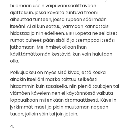
huomaan usein vaipuvani säälittävään
ajatteluun, jossa kovalta tuntuva treeni
aiheuttaa tunteen, jossa rupean säälimään
itseäni. Ai ai kun sattuu, varmaan kannattaisi
hidastaa ja niin edelleen. EI!!! Lopeta ne sellaiset
rumat puheet pään sisällä ja tsemppaa itseäsi
jatkamaan. Me ihmiset ollaan ihan
käsittämättömän kestäviä, kun vain halutaan
olla.
Polkujuoksu on myös siitä kivaa, että koska
ainakin itselläni matka taittuu selkeästi
hitaammin kuin tasaisella, niin pieniä taukojen tai
ylämäen käveleminen ei käytännössä vaikuta
loppuaikaan mitenkään dramaattisesti. Kävelin
jyrkimmät mäet ja pidin muutaman nopean
tauon, jolloin söin tai join jotain.