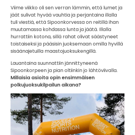
1
Viime viikko oli sen verran lämmin, että lumet ja
k
jäät sulivat hyvää vauhtia ja perjantaina illalla
tuli viestiä, että Sipoonkorvessa on reitillä ihan
m
muutamassa kohdassa lunta ja jäätä. Illalla
hurrattiin kotona, sillä rahat olivat säästyneet
toistaiseksi ja pääsisin juoksemaan omilla hyvillä
sisäänajetuilla maastojuoksukengillä.
Lauantaina suunnattiin jännittyneenä
Sipoonkorpeen ja pian oltiinkin jo lähtöviivalla.
Millaisia asioita opin ensimmäisen
polkujuoksukilpailun aikana?