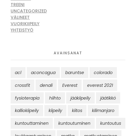
TREENI
UNCATEGORIZED
VÄLINEET
VUORIKIIPEILY
YHTEISTYÖ
AVAINSANAT
acl
aconcagua
baruntse
colorado
crossfit
denali
Everest
everest 2021
fysioterapia
hiihto
jääkiipeily
jäätikkö
kalliokiipeily
kiipeily
kiitos
kilimanjaro
kuntouttaminen
kuntoutuminen
kuntoutus
loukkaantuminen
matka
matkustaminen