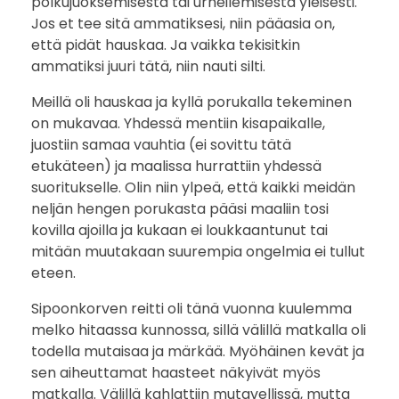
polkujuoksemisesta tai urheilemisesta yleisesti.
Jos et tee sitä ammatiksesi, niin pääasia on,
että pidät hauskaa. Ja vaikka tekisitkin
ammatiksi juuri tätä, niin nauti silti.
Meillä oli hauskaa ja kyllä porukalla tekeminen
on mukavaa. Yhdessä mentiin kisapaikalle,
juostiin samaa vauhtia (ei sovittu tätä
etukäteen) ja maalissa hurrattiin yhdessä
suoritukselle. Olin niin ylpeä, että kaikki meidän
neljän hengen porukasta pääsi maaliin tosi
kovilla ajoilla ja kukaan ei loukkaantunut tai
mitään muutakaan suurempia ongelmia ei tullut
eteen.
Sipoonkorven reitti oli tänä vuonna kuulemma
melko hitaassa kunnossa, sillä välillä matkalla oli
todella mutaisaa ja märkää. Myöhäinen kevät ja
sen aiheuttamat haasteet näkyivät myös
matkalla. Välillä kahlattiin mutavellissä, mutta