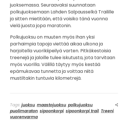
juoksemassa. Seuraavaksi suunnataan
polkujuoksemaan Lahden Salpausselkä Trailille
ja sitten mietitään, että voisiko tänä vuonna
vielä juosta jopa maratonin.
Polkujuoksu on muuten myös ihan yksi
parhaimpia tapoja viettää aikaa ulkona ja
harjoitella vuorikiipeilyä varten. Pitkäkestoisia
treenejä ja jaloille tulee iskutusta, jota tarvitaan
myös vuorilla. Välillä täytyy myös kestää
epämukavaa tunnetta ja voittaa niitä
mustiltakin tuntuvia kilometrejä.
Tags:
juoksu
,
maastojuoksu
,
polkujuoksu
,
puolimaraton
,
sipoonkorpi
,
sipoonkorpi trail
,
Treeni
,
vuorenvarma