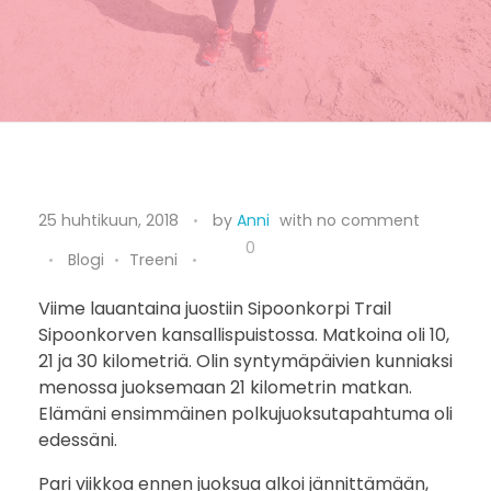
S
25 huhtikuun, 2018
by
Anni
with
no comment
i
0
Blogi
Treeni
p
Viime lauantaina juostiin Sipoonkorpi Trail
Sipoonkorven kansallispuistossa. Matkoina oli 10,
o
21 ja 30 kilometriä. Olin syntymäpäivien kunniaksi
o
menossa juoksemaan 21 kilometrin matkan.
Elämäni ensimmäinen polkujuoksutapahtuma oli
n
edessäni.
k
Pari viikkoa ennen juoksua alkoi jännittämään,