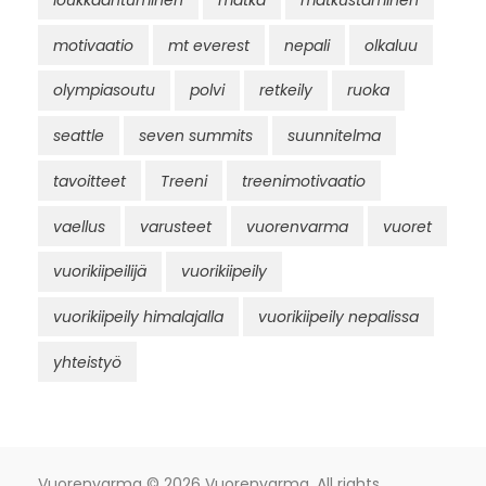
motivaatio
mt everest
nepali
olkaluu
olympiasoutu
polvi
retkeily
ruoka
seattle
seven summits
suunnitelma
tavoitteet
Treeni
treenimotivaatio
vaellus
varusteet
vuorenvarma
vuoret
vuorikiipeilijä
vuorikiipeily
vuorikiipeily himalajalla
vuorikiipeily nepalissa
yhteistyö
Vuorenvarma
© 2026 Vuorenvarma. All rights