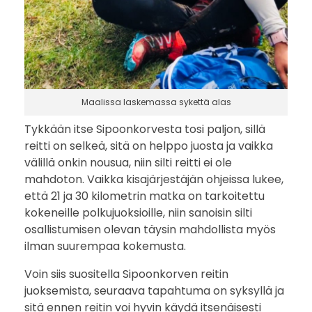
Maalissa laskemassa sykettä alas
Tykkään itse Sipoonkorvesta tosi paljon, sillä
reitti on selkeä, sitä on helppo juosta ja vaikka
välillä onkin nousua, niin silti reitti ei ole
mahdoton. Vaikka kisajärjestäjän ohjeissa lukee,
että 21 ja 30 kilometrin matka on tarkoitettu
kokeneille polkujuoksioille, niin sanoisin silti
osallistumisen olevan täysin mahdollista myös
ilman suurempaa kokemusta.
Voin siis suositella Sipoonkorven reitin
juoksemista, seuraava tapahtuma on syksyllä ja
sitä ennen reitin voi hyvin käydä itsenäisesti