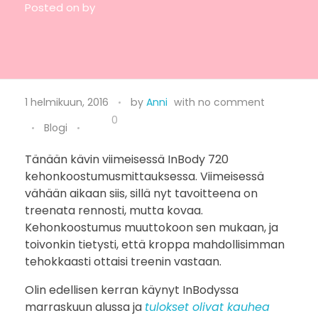
Posted on
by
P
1 helmikuun, 2016
by
Anni
with
no comment
ä
0
Blogi
i
Tänään kävin viimeisessä InBody 720
kehonkoostumusmittauksessa. Viimeisessä
v
vähään aikaan siis, sillä nyt tavoitteena on
i
treenata rennosti, mutta kovaa.
Kehonkoostumus muuttokoon sen mukaan, ja
t
toivonkin tietysti, että kroppa mahdollisimman
tehokkaasti ottaisi treenin vastaan.
e
Olin edellisen kerran käynyt InBodyssa
t
marraskuun alussa ja
tulokset olivat kauhea