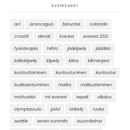
AVAINSANAT
acl
aconcagua
baruntse
colorado
crossfit
denali
Everest
everest 2021
fysioterapia
hiihto
jääkiipeily
jäätikkö
kalliokiipeily
kiipeily
kiitos
kilimanjaro
kuntouttaminen
kuntoutuminen
kuntoutus
loukkaantuminen
matka
matkustaminen
motivaatio
mt everest
nepali
olkaluu
olympiasoutu
polvi
retkeily
ruoka
seattle
seven summits
suunnitelma