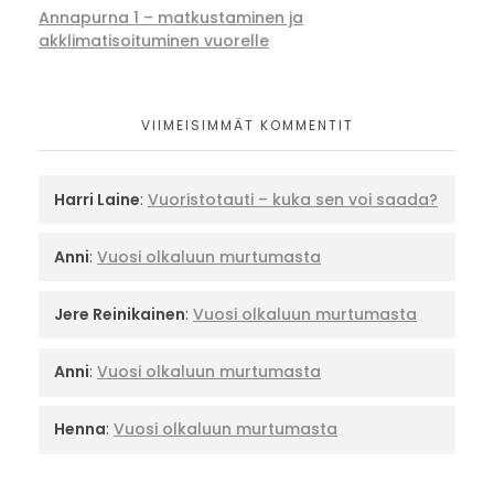
Annapurna 1 – matkustaminen ja
akklimatisoituminen vuorelle
VIIMEISIMMÄT KOMMENTIT
Harri Laine
:
Vuoristotauti – kuka sen voi saada?
Anni
:
Vuosi olkaluun murtumasta
Jere Reinikainen
:
Vuosi olkaluun murtumasta
Anni
:
Vuosi olkaluun murtumasta
Henna
:
Vuosi olkaluun murtumasta