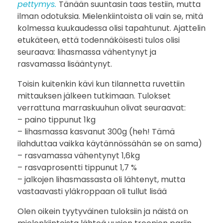
pettymys.
Tänään suuntasin taas testiin, mutta
t
ilman odotuksia. Mielenkiintoista oli vain se, mitä
y
kolmessa kuukaudessa olisi tapahtunut. Ajattelin
etukäteen, että todennäköisesti tulos olisi
k
seuraava: lihasmassa vähentynyt ja
rasvamassa lisääntynyt.
e
Toisin kuitenkin kävi kun tilannetta ruvettiin
h
mittauksen jälkeen tutkimaan. Tulokset
verrattuna marraskuuhun olivat seuraavat:
o
– paino tippunut 1kg
– lihasmassa kasvanut 300g (heh! Tämä
n
ilahduttaa vaikka käytännössähän se on sama)
k
– rasvamassa vähentynyt 1,6kg
– rasvaprosentti tippunut 1,7 %
o
– jalkojen lihasmassasta oli lähtenyt, mutta
vastaavasti yläkroppaan oli tullut lisää
o
Olen oikein tyytyväinen tuloksiin ja näistä on
s