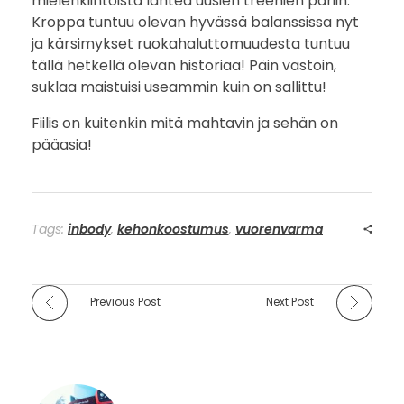
mielenkiintoista lähteä uusien treenien pariin.
Kroppa tuntuu olevan hyvässä balanssissa nyt
t
ja kärsimykset ruokahaluttomuudesta tuntuu
u
tällä hetkellä olevan historiaa! Päin vastoin,
suklaa maistuisi useammin kuin on sallittu!
m
Fiilis on kuitenkin mitä mahtavin ja sehän on
u
pääasia!
s
j
Tags:
inbody
,
kehonkoostumus
,
vuorenvarma
u
s
Previous Post
Next Post
t
N