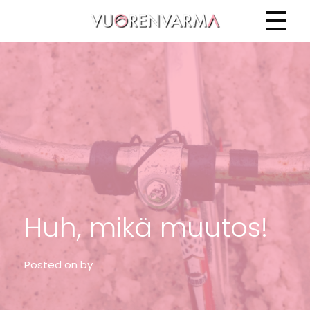
Vuorenvarma
Huh, mikä muutos!
Posted on
by