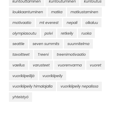
kuntouttaminen
kuntoutuminen
kuntoutus
loukkaantuminen
matka
matkustaminen
motivaatio
mt everest
nepali
olkaluu
olympiasoutu
polvi
retkeily
ruoka
seattle
seven summits
suunnitelma
tavoitteet
Treeni
treenimotivaatio
vaellus
varusteet
vuorenvarma
vuoret
vuorikiipeilijä
vuorikiipeily
vuorikiipeily himalajalla
vuorikiipeily nepalissa
yhteistyö