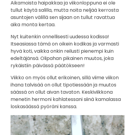
Aikamoista haipakkaa ja viikonloppuna ei ole
tullut käytä salilla, mutta noita neljää kerrosta
asuntojen välillä sen sijaan on tullut ravattua
aika monta kertaa.
Nyt kuitenkin onnellisesti uudessa kodissa!
Itseasiassa tämä on oikein kodikas ja varmasti
hyvä koti, vaikka onkin reilusti pienempi kuin
edeltäjänsä. Olipahan pikainen muutos, joka
rykäistiin päivässä päätökseen!
Viikko on myös ollut erikoinen, sillä viime viikon
ihana talvisää on ollut tipotiessään ja muutos
säässä on ollut aivan tavaton. Keskiviikkona
menetin hermoni kahlatessani siinä kamalassa
loskasäässä pyöräni kanssa.