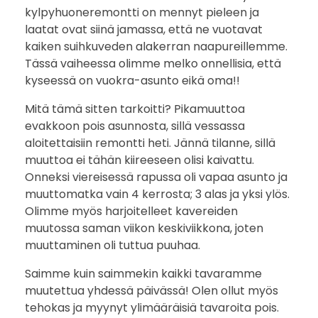
kylpyhuoneremontti on mennyt pieleen ja
ä
laatat ovat siinä jamassa, että ne vuotavat
kaiken suihkuveden alakerran naapureillemme.
m
Tässä vaiheessa olimme melko onnellisia, että
u
kyseessä on vuokra-asunto eikä oma!!
Mitä tämä sitten tarkoitti? Pikamuuttoa
u
evakkoon pois asunnosta, sillä vessassa
t
aloitettaisiin remontti heti. Jännä tilanne, sillä
muuttoa ei tähän kiireeseen olisi kaivattu.
o
Onneksi viereisessä rapussa oli vapaa asunto ja
muuttomatka vain 4 kerrosta; 3 alas ja yksi ylös.
s
Olimme myös harjoitelleet kavereiden
muutossa saman viikon keskiviikkona, joten
!
muuttaminen oli tuttua puuhaa.
Saimme kuin saimmekin kaikki tavaramme
muutettua yhdessä päivässä! Olen ollut myös
tehokas ja myynyt ylimääräisiä tavaroita pois.