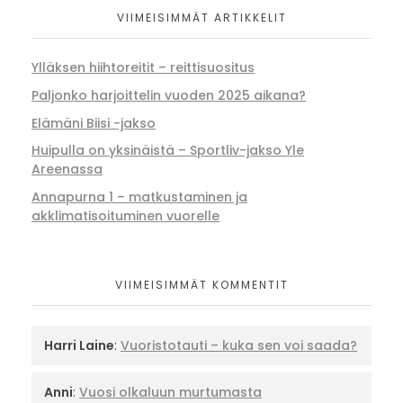
VIIMEISIMMÄT ARTIKKELIT
Ylläksen hiihtoreitit – reittisuositus
Paljonko harjoittelin vuoden 2025 aikana?
Elämäni Biisi -jakso
Huipulla on yksinäistä – Sportliv-jakso Yle
Areenassa
Annapurna 1 – matkustaminen ja
akklimatisoituminen vuorelle
VIIMEISIMMÄT KOMMENTIT
Harri Laine
:
Vuoristotauti – kuka sen voi saada?
Anni
:
Vuosi olkaluun murtumasta