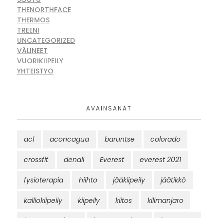
THENORTHFACE
THERMOS
TREENI
UNCATEGORIZED
VÄLINEET
VUORIKIIPEILY
YHTEISTYÖ
AVAINSANAT
acl
aconcagua
baruntse
colorado
crossfit
denali
Everest
everest 2021
fysioterapia
hiihto
jääkiipeily
jäätikkö
kalliokiipeily
kiipeily
kiitos
kilimanjaro