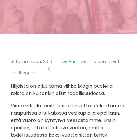
H
31 tammikuun, 2016
by
Anni
with
no comment
u
0
Blogi
h
Hiljaista on ollut tämä viikko blogin puolella –
toista on kuitenkin ollut todellisuudessa.
,
Viime viikolla meille soitettiin, että alakertamme
m
naapurissa olisi katossa vesikupla ja epäillään,
i
että vuoto on syntynyt vessastamme. Ensin
epäiltiin, että lattiakaivo vuotaa, mutta
k
todellisuudessa kaksi vuotta sitten tehty