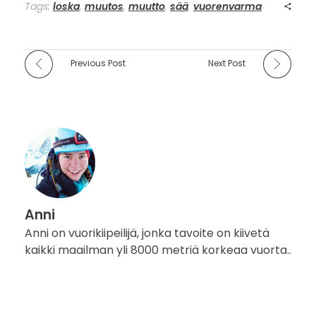
Tags:
loska
,
muutos
,
muutto
,
sää
,
vuorenvarma
Previous Post
Next Post
Anni
Anni on vuorikiipeilijä, jonka tavoite on kiivetä
kaikki maailman yli 8000 metriä korkeaa vuorta..