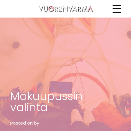
Vuorenvarma
Makuupussin
valinta
Posted on
by