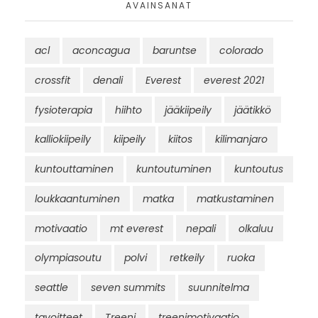
AVAINSANAT
acl
aconcagua
baruntse
colorado
crossfit
denali
Everest
everest 2021
fysioterapia
hiihto
jääkiipeily
jäätikkö
kalliokiipeily
kiipeily
kiitos
kilimanjaro
kuntouttaminen
kuntoutuminen
kuntoutus
loukkaantuminen
matka
matkustaminen
motivaatio
mt everest
nepali
olkaluu
olympiasoutu
polvi
retkeily
ruoka
seattle
seven summits
suunnitelma
tavoitteet
Treeni
treenimotivaatio