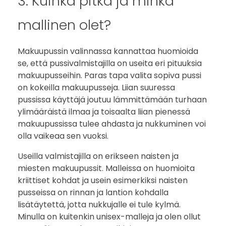
3. Kuinka pitkä ja minkä
mallinen olet?
Makuupussin valinnassa kannattaa huomioida
se, että pussivalmistajilla on useita eri pituuksia
makuupusseihin. Paras tapa valita sopiva pussi
on kokeilla makuupusseja. Liian suuressa
pussissa käyttäjä joutuu lämmittämään turhaan
ylimääräistä ilmaa ja toisaalta liian pienessä
makuupussissa tulee ahdasta ja nukkuminen voi
olla vaikeaa sen vuoksi.
Useilla valmistajilla on erikseen naisten ja
miesten makuupussit. Malleissa on huomioita
kriittiset kohdat ja usein esimerkiksi naisten
pusseissa on rinnan ja lantion kohdalla
lisätäytettä, jotta nukkujalle ei tule kylmä.
Minulla on kuitenkin unisex-malleja ja olen ollut