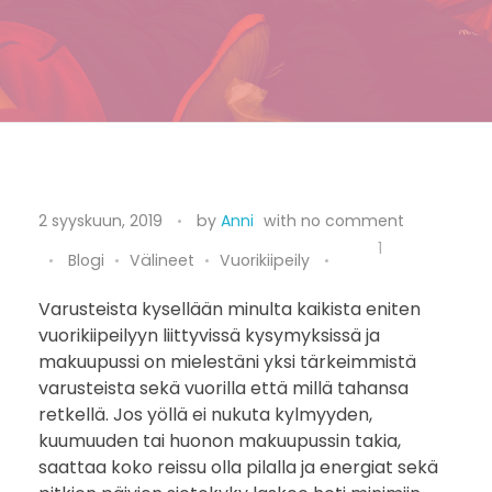
M
2 syyskuun, 2019
by
Anni
with
no comment
a
1
Blogi
Välineet
Vuorikiipeily
k
Varusteista kysellään minulta kaikista eniten
vuorikiipeilyyn liittyvissä kysymyksissä ja
u
makuupussi on mielestäni yksi tärkeimmistä
u
varusteista sekä vuorilla että millä tahansa
retkellä. Jos yöllä ei nukuta kylmyyden,
p
kuumuuden tai huonon makuupussin takia,
saattaa koko reissu olla pilalla ja energiat sekä
u