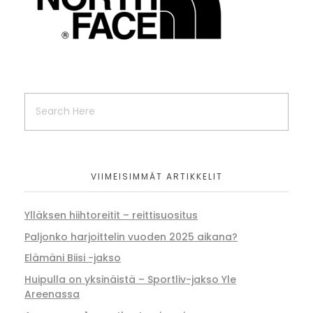
VIIMEISIMMÄT ARTIKKELIT
Ylläksen hiihtoreitit – reittisuositus
Paljonko harjoittelin vuoden 2025 aikana?
Elämäni Biisi -jakso
Huipulla on yksinäistä – Sportliv-jakso Yle
Areenassa