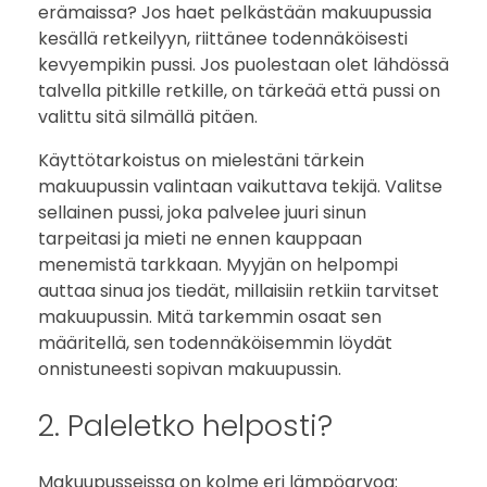
erämaissa? Jos haet pelkästään makuupussia
kesällä retkeilyyn, riittänee todennäköisesti
kevyempikin pussi. Jos puolestaan olet lähdössä
talvella pitkille retkille, on tärkeää että pussi on
valittu sitä silmällä pitäen.
Käyttötarkoistus on mielestäni tärkein
makuupussin valintaan vaikuttava tekijä. Valitse
sellainen pussi, joka palvelee juuri sinun
tarpeitasi ja mieti ne ennen kauppaan
menemistä tarkkaan. Myyjän on helpompi
auttaa sinua jos tiedät, millaisiin retkiin tarvitset
makuupussin. Mitä tarkemmin osaat sen
määritellä, sen todennäköisemmin löydät
onnistuneesti sopivan makuupussin.
2. Paleletko helposti?
Makuupusseissa on kolme eri lämpöarvoa: