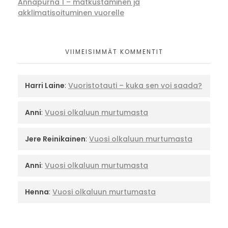
Annapurna 1 – matkustaminen ja
akklimatisoituminen vuorelle
VIIMEISIMMÄT KOMMENTIT
Harri Laine
:
Vuoristotauti – kuka sen voi saada?
Anni
:
Vuosi olkaluun murtumasta
Jere Reinikainen
:
Vuosi olkaluun murtumasta
Anni
:
Vuosi olkaluun murtumasta
Henna
:
Vuosi olkaluun murtumasta