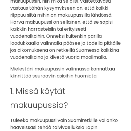
a
makuupussin, niin mikä se olisi. Valitettavasti
vastaus tähän kysymykseen on, että kaikki
riippuu siitä mihin on makuupussilla lähdössä.
Harva makuupussi on sellainen, että se sopisi
kaikkiin harrasteisiin tai erityisesti
vuodenaikoihin. Onneksi kuitenkin parilla
laadukkaalla valinnalla pääsee jo todella pitkälle
jos aikomuksena on retkeillä Suomessa kaikkina
vuodenaikoina ja kiivetä vuoria maailmalla.
Mielestäni makuupussin valinnassa kannattaa
kiinnittää seuraaviin asioihin huomiota.
1. Missä käytät
makuupussia?
Tuleeko makuupussi vain Suomiretkille vai onko
haaveissasi tehdä talvivaelluksia Lapin