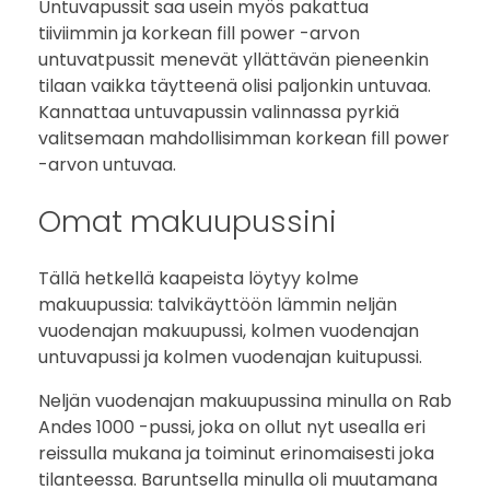
Untuvapussit saa usein myös pakattua
tiiviimmin ja korkean fill power -arvon
untuvatpussit menevät yllättävän pieneenkin
tilaan vaikka täytteenä olisi paljonkin untuvaa.
Kannattaa untuvapussin valinnassa pyrkiä
valitsemaan mahdollisimman korkean fill power
-arvon untuvaa.
Omat makuupussini
Tällä hetkellä kaapeista löytyy kolme
makuupussia: talvikäyttöön lämmin neljän
vuodenajan makuupussi, kolmen vuodenajan
untuvapussi ja kolmen vuodenajan kuitupussi.
Neljän vuodenajan makuupussina minulla on Rab
Andes 1000 -pussi, joka on ollut nyt usealla eri
reissulla mukana ja toiminut erinomaisesti joka
tilanteessa. Baruntsella minulla oli muutamana