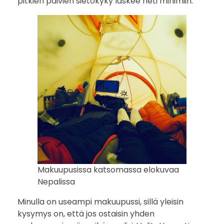
pitkien päivien sietokyky laskee heti minimiin.
s
s
i
n
v
a
l
i
Makuupusissa katsomassa elokuvaa
Nepalissa
n
Minulla on useampi makuupussi, sillä yleisin
t
kysymys on, että jos ostaisin yhden