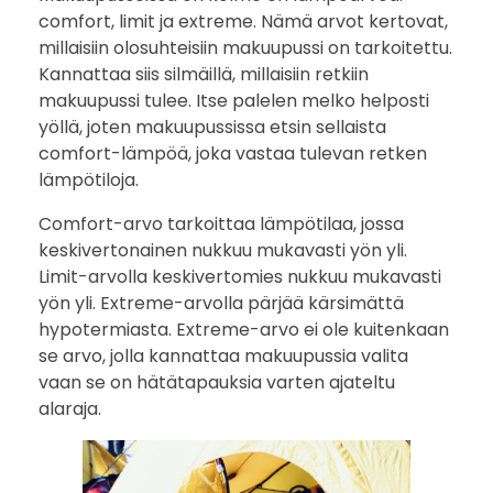
comfort, limit ja extreme. Nämä arvot kertovat,
millaisiin olosuhteisiin makuupussi on tarkoitettu.
Kannattaa siis silmäillä, millaisiin retkiin
makuupussi tulee. Itse palelen melko helposti
yöllä, joten makuupussissa etsin sellaista
comfort-lämpöä, joka vastaa tulevan retken
lämpötiloja.
Comfort-arvo tarkoittaa lämpötilaa, jossa
keskivertonainen nukkuu mukavasti yön yli.
Limit-arvolla keskivertomies nukkuu mukavasti
yön yli. Extreme-arvolla pärjää kärsimättä
hypotermiasta. Extreme-arvo ei ole kuitenkaan
se arvo, jolla kannattaa makuupussia valita
vaan se on hätätapauksia varten ajateltu
alaraja.