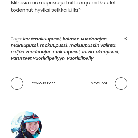
Millaisia makuupusseja teillä on ja mitkä olet
todennut hyviksi seikkailuilla?
Tags:
kesämakuupussi
,
kolmen vuodenajan
makuupussi
,
makuupussi
,
makuupussin valinta
,
neljän vuodenajan makuupussi
,
talvimakuupussi
,
varusteet vuorikiipeilyyn
,
vuorikiipeily
Previous Post
Next Post