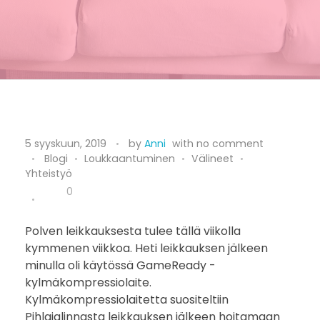
R
5 syyskuun, 2019
by
Anni
with
no comment
Blogi
Loukkaantuminen
Välineet
e
Yhteistyö
c
0
o
Polven leikkauksesta tulee tällä viikolla
kymmenen viikkoa. Heti leikkauksen jälkeen
v
minulla oli käytössä GameReady -
e
kylmäkompressiolaite.
Kylmäkompressiolaitetta suositeltiin
r
Pihlajalinnasta leikkauksen jälkeen hoitamaan