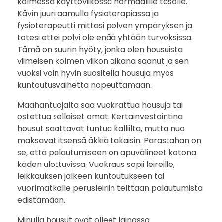
kolmessa käyttöviikossa normaalille tasolle.
Kävin juuri aamulla fysioterapiassa ja
fysioterapeutti mittasi polven ympäryksen ja
totesi ettei polvi ole enää yhtään turvoksissa.
Tämä on suurin hyöty, jonka olen housuista
viimeisen kolmen viikon aikana saanut ja sen
vuoksi voin hyvin suositella housuja myös
kuntoutusvaihetta nopeuttamaan.
Maahantuojalta saa vuokrattua housuja tai
ostettua sellaiset omat. Kertainvestointina
housut saattavat tuntua kalliilta, mutta nuo
maksavat itsensä äkkiä takaisin. Parastahan on
se, että palautumiseen on apuvälineet kotona
käden ulottuvissa. Vuokraus sopii leireille,
leikkauksen jälkeen kuntoutukseen tai
vuorimatkalle perusleiriin telttaan palautumista
edistämään.
Minulla housut ovat olleet lainassa