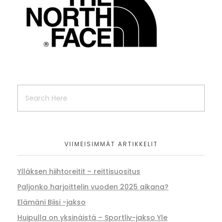
VIIMEISIMMÄT ARTIKKELIT
Ylläksen hiihtoreitit – reittisuositus
Paljonko harjoittelin vuoden 2025 aikana?
Elämäni Biisi -jakso
Huipulla on yksinäistä – Sportliv-jakso Yle