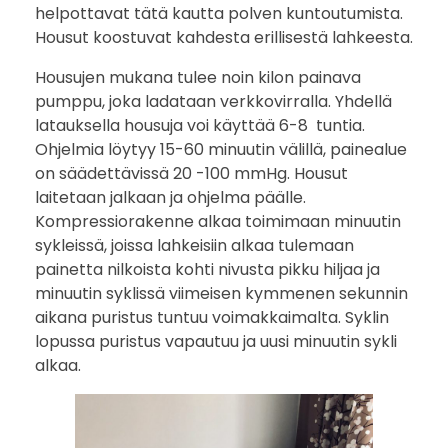
helpottavat tätä kautta polven kuntoutumista.
Housut koostuvat kahdesta erillisestä lahkeesta.
Housujen mukana tulee noin kilon painava
pumppu, joka ladataan verkkovirralla. Yhdellä
latauksella housuja voi käyttää 6-8 tuntia.
Ohjelmia löytyy 15-60 minuutin välillä, painealue
on säädettävissä 20 -100 mmHg. Housut
laitetaan jalkaan ja ohjelma päälle.
Kompressiorakenne alkaa toimimaan minuutin
sykleissä, joissa lahkeisiin alkaa tulemaan
painetta nilkoista kohti nivusta pikku hiljaa ja
minuutin syklissä viimeisen kymmenen sekunnin
aikana puristus tuntuu voimakkaimalta. Syklin
lopussa puristus vapautuu ja uusi minuutin sykli
alkaa.