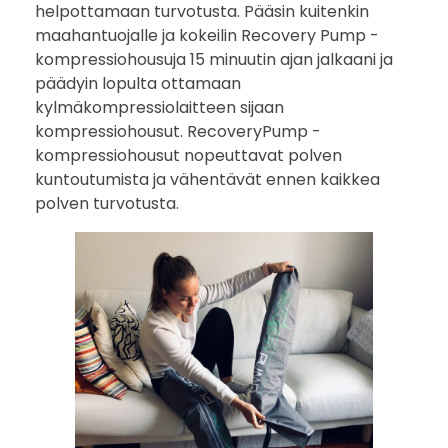
r
helpottamaan turvotusta. Pääsin kuitenkin
maahantuojalle ja kokeilin Recovery Pump -
e
kompressiohousuja 15 minuutin ajan jalkaani ja
päädyin lopulta ottamaan
s
kylmäkompressiolaitteen sijaan
s
kompressiohousut. RecoveryPump -
kompressiohousut nopeuttavat polven
i
kuntoutumista ja vähentävät ennen kaikkea
polven turvotusta.
o
h
o
u
s
u