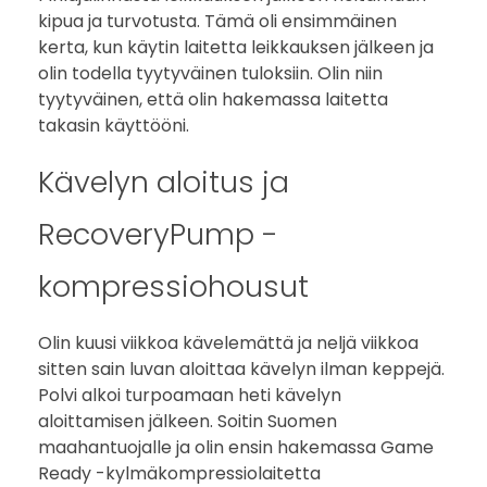
kipua ja turvotusta. Tämä oli ensimmäinen
y
kerta, kun käytin laitetta leikkauksen jälkeen ja
olin todella tyytyväinen tuloksiin. Olin niin
P
tyytyväinen, että olin hakemassa laitetta
u
takasin käyttööni.
m
Kävelyn aloitus ja
p
RecoveryPump -
-
kompressiohousut
k
Olin kuusi viikkoa kävelemättä ja neljä viikkoa
o
sitten sain luvan aloittaa kävelyn ilman keppejä.
Polvi alkoi turpoamaan heti kävelyn
m
aloittamisen jälkeen. Soitin Suomen
p
maahantuojalle ja olin ensin hakemassa Game
Ready -kylmäkompressiolaitetta