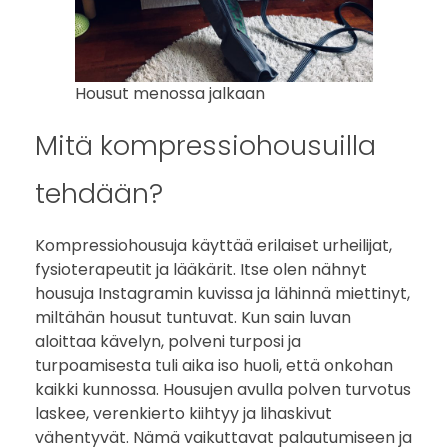
t
Housut menossa jalkaan
Mitä kompressiohousuilla
tehdään?
Kompressiohousuja käyttää erilaiset urheilijat,
fysioterapeutit ja lääkärit. Itse olen nähnyt
housuja Instagramin kuvissa ja lähinnä miettinyt,
miltähän housut tuntuvat. Kun sain luvan
aloittaa kävelyn, polveni turposi ja
turpoamisesta tuli aika iso huoli, että onkohan
kaikki kunnossa. Housujen avulla polven turvotus
laskee, verenkierto kiihtyy ja lihaskivut
vähentyvät. Nämä vaikuttavat palautumiseen ja