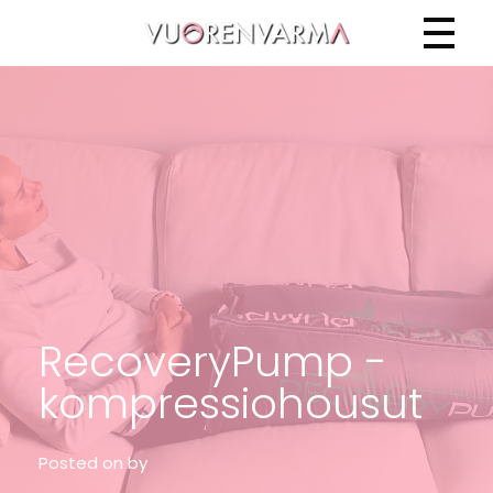
Vuorenvarma
RecoveryPump -
kompressiohousut
Posted on
by