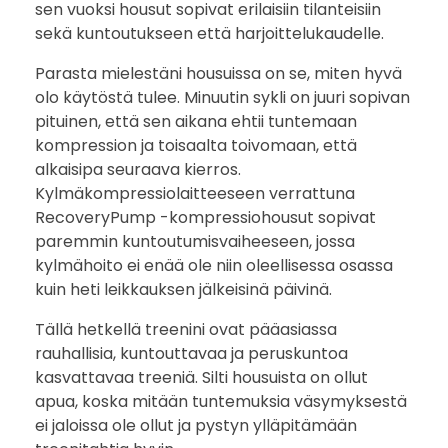
sen vuoksi housut sopivat erilaisiin tilanteisiin
sekä kuntoutukseen että harjoittelukaudelle.
Parasta mielestäni housuissa on se, miten hyvä
olo käytöstä tulee. Minuutin sykli on juuri sopivan
pituinen, että sen aikana ehtii tuntemaan
kompression ja toisaalta toivomaan, että
alkaisipa seuraava kierros.
Kylmäkompressiolaitteeseen verrattuna
RecoveryPump -kompressiohousut sopivat
paremmin kuntoutumisvaiheeseen, jossa
kylmähoito ei enää ole niin oleellisessa osassa
kuin heti leikkauksen jälkeisinä päivinä.
Tällä hetkellä treenini ovat pääasiassa
rauhallisia, kuntouttavaa ja peruskuntoa
kasvattavaa treeniä. Silti housuista on ollut
apua, koska mitään tuntemuksia väsymyksestä
ei jaloissa ole ollut ja pystyn ylläpitämään