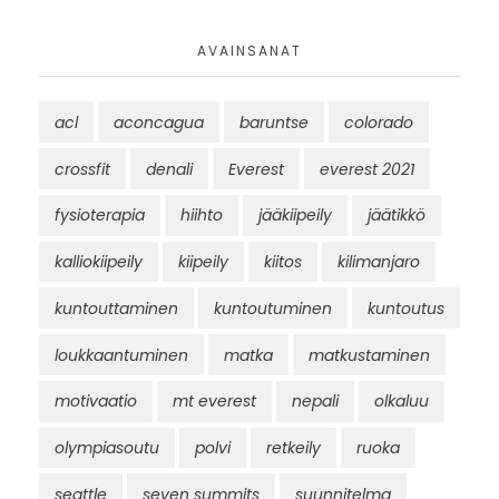
AVAINSANAT
acl
aconcagua
baruntse
colorado
crossfit
denali
Everest
everest 2021
fysioterapia
hiihto
jääkiipeily
jäätikkö
kalliokiipeily
kiipeily
kiitos
kilimanjaro
kuntouttaminen
kuntoutuminen
kuntoutus
loukkaantuminen
matka
matkustaminen
motivaatio
mt everest
nepali
olkaluu
olympiasoutu
polvi
retkeily
ruoka
seattle
seven summits
suunnitelma