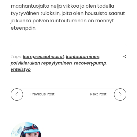
maahantuojalta neljä viikkoa ja olen todella
tyytyväinen tuloksiin, joita olen housuista saanut
ja kuinka polven kuntoutuminen on mennyt
eteenpäin.
Tags:
kompressiohousut
,
kuntoutuminen
,
polvikierukan repeytyminen
,
recoverypump
,
yhteistyö
Previous Post
Next Post