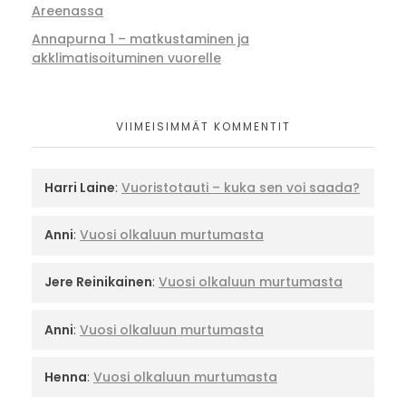
Areenassa
Annapurna 1 – matkustaminen ja
akklimatisoituminen vuorelle
VIIMEISIMMÄT KOMMENTIT
Harri Laine
:
Vuoristotauti – kuka sen voi saada?
Anni
:
Vuosi olkaluun murtumasta
Jere Reinikainen
:
Vuosi olkaluun murtumasta
Anni
:
Vuosi olkaluun murtumasta
Henna
:
Vuosi olkaluun murtumasta