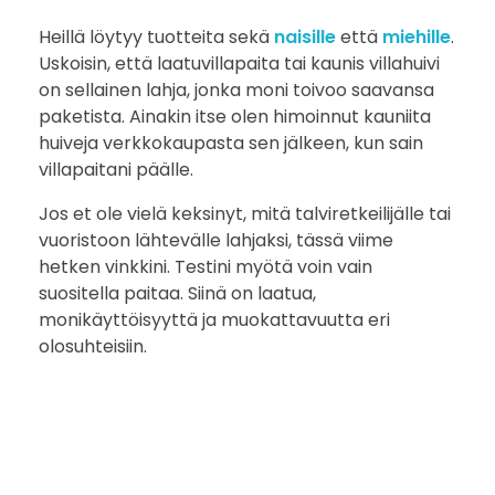
Heillä löytyy tuotteita sekä
naisille
että
miehille
.
Uskoisin, että laatuvillapaita tai kaunis villahuivi
on sellainen lahja, jonka moni toivoo saavansa
paketista. Ainakin itse olen himoinnut kauniita
huiveja verkkokaupasta sen jälkeen, kun sain
villapaitani päälle.
Jos et ole vielä keksinyt, mitä talviretkeilijälle tai
vuoristoon lähtevälle lahjaksi, tässä viime
hetken vinkkini. Testini myötä voin vain
suositella paitaa. Siinä on laatua,
monikäyttöisyyttä ja muokattavuutta eri
olosuhteisiin.