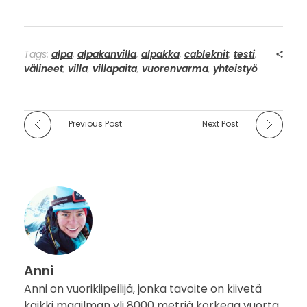
Tags:
alpa
,
alpakanvilla
,
alpakka
,
cableknit
,
testi
,
välineet
,
villa
,
villapaita
,
vuorenvarma
,
yhteistyö
Previous Post
Next Post
Anni
Anni on vuorikiipeilijä, jonka tavoite on kiivetä
kaikki maailman yli 8000 metriä korkeaa vuorta..