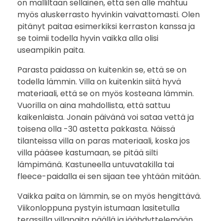
on malliltaan sellainen, että sen alle mahtuu
myös aluskerrasto hyvinkin vaivattomasti. Olen
pitänyt paitaa esimerkiksi kerraston kanssa ja
se toimii todella hyvin vaikka alla olisi
useampikin paita.
Parasta paidassa on kuitenkin se, että se on
todella lämmin. Villa on kuitenkin siitä hyvä
materiaali, että se on myös kosteana lämmin.
Vuorilla on aina mahdollista, että sattuu
kaikenlaista. Jonain päivänä voi sataa vettä ja
toisena olla -30 astetta pakkasta. Näissä
tilanteissa villa on paras materiaali, koska jos
villa pääsee kastumaan, se pitää silti
lämpimänä. Kastuneella untuvatakilla tai
fleece-paidalla ei sen sijaan tee yhtään mitään.
Vaikka paita on lämmin, se on myös hengittävä.
Viikonloppuna pystyin istumaan lasitetulla
terassilla villapaita päällä ja jäähdyttelemään