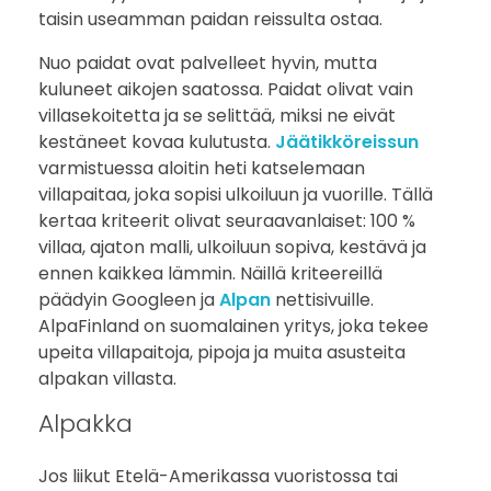
taisin useamman paidan reissulta ostaa.
n
Nuo paidat ovat palvelleet hyvin, mutta
v
kuluneet aikojen saatossa. Paidat olivat vain
villasekoitetta ja se selittää, miksi ne eivät
i
kestäneet kovaa kulutusta.
Jäätikköreissun
varmistuessa aloitin heti katselemaan
l
villapaitaa, joka sopisi ulkoiluun ja vuorille. Tällä
l
kertaa kriteerit olivat seuraavanlaiset: 100 %
villaa, ajaton malli, ulkoiluun sopiva, kestävä ja
a
ennen kaikkea lämmin. Näillä kriteereillä
päädyin Googleen ja
Alpan
nettisivuille.
p
AlpaFinland on suomalainen yritys, joka tekee
upeita villapaitoja, pipoja ja muita asusteita
a
alpakan villasta.
i
Alpakka
t
Jos liikut Etelä-Amerikassa vuoristossa tai