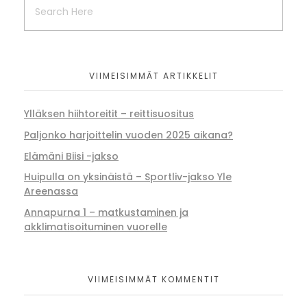
VIIMEISIMMÄT ARTIKKELIT
Ylläksen hiihtoreitit – reittisuositus
Paljonko harjoittelin vuoden 2025 aikana?
Elämäni Biisi -jakso
Huipulla on yksinäistä – Sportliv-jakso Yle
Areenassa
Annapurna 1 – matkustaminen ja
akklimatisoituminen vuorelle
VIIMEISIMMÄT KOMMENTIT