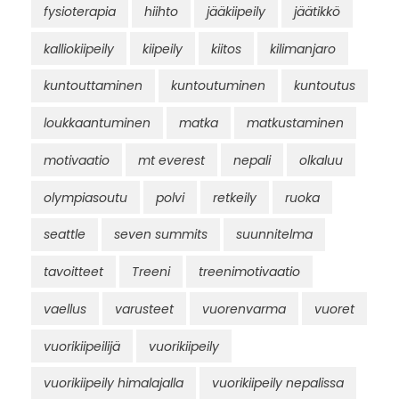
fysioterapia
hiihto
jääkiipeily
jäätikkö
kalliokiipeily
kiipeily
kiitos
kilimanjaro
kuntouttaminen
kuntoutuminen
kuntoutus
loukkaantuminen
matka
matkustaminen
motivaatio
mt everest
nepali
olkaluu
olympiasoutu
polvi
retkeily
ruoka
seattle
seven summits
suunnitelma
tavoitteet
Treeni
treenimotivaatio
vaellus
varusteet
vuorenvarma
vuoret
vuorikiipeilijä
vuorikiipeily
vuorikiipeily himalajalla
vuorikiipeily nepalissa