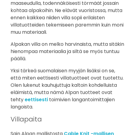
a
maaseudulla, todennäköisesti törmäät jossain
kohtaa alpakoihin. Ne elävät vuoristossa, mutta
ennen kaikkea niiden villa sopii erilaisten
villatuotteiden tekemiseen paremmin kuin moni
muu materiaali.
Alpakan villa on melko harvinaista, mutta sitäkin
hienompaa materiaalia ja siltä se myös tuntuu
päällä.
Yksi tärkeä suomalaisen myyjän lisäksi on se,
että miten eettisesti villatuotteet ovat tuotettu.
Olen lukenut kauhujuttuja kaltoin kohdelluista
eläimistä, mutta nämä Alpan tuotteet ovat
tehty
eettisesti
toimivien langantoimittajien
langoista.
Villapaita
Sain Alpan mallistosta
Cable Knit -mallisen