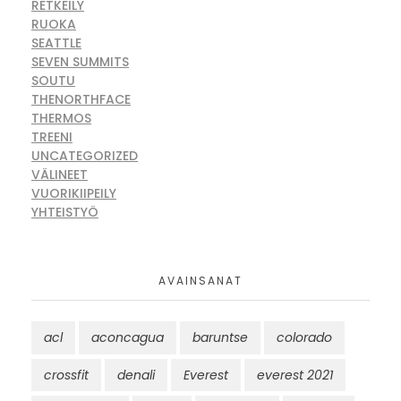
RETKEILY
RUOKA
SEATTLE
SEVEN SUMMITS
SOUTU
THENORTHFACE
THERMOS
TREENI
UNCATEGORIZED
VÄLINEET
VUORIKIIPEILY
YHTEISTYÖ
AVAINSANAT
acl
aconcagua
baruntse
colorado
crossfit
denali
Everest
everest 2021