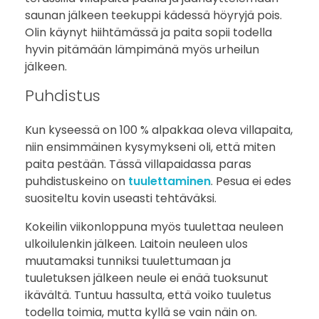
saunan jälkeen teekuppi kädessä höyryjä pois.
Olin käynyt hiihtämässä ja paita sopii todella
hyvin pitämään lämpimänä myös urheilun
jälkeen.
Puhdistus
Kun kyseessä on 100 % alpakkaa oleva villapaita,
niin ensimmäinen kysymykseni oli, että miten
paita pestään. Tässä villapaidassa paras
puhdistuskeino on
tuulettaminen
. Pesua ei edes
suositeltu kovin useasti tehtäväksi.
Kokeilin viikonloppuna myös tuulettaa neuleen
ulkoilulenkin jälkeen. Laitoin neuleen ulos
muutamaksi tunniksi tuulettumaan ja
tuuletuksen jälkeen neule ei enää tuoksunut
ikävältä. Tuntuu hassulta, että voiko tuuletus
todella toimia, mutta kyllä se vain näin on.