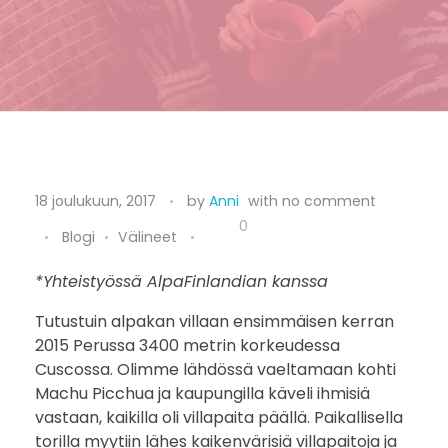
U
18 joulukuun, 2017
by
Anni
with
no comment
n
0
Blogi
Välineet
e
*Yhteistyössä AlpaFinlandian kanssa
l
Tutustuin alpakan villaan ensimmäisen kerran
2015 Perussa 3400 metrin korkeudessa
m
Cuscossa. Olimme lähdössä vaeltamaan kohti
i
Machu Picchua ja kaupungilla käveli ihmisiä
vastaan, kaikilla oli villapaita päällä. Paikallisella
e
torilla myytiin lähes kaikenvärisiä villapaitoja ja