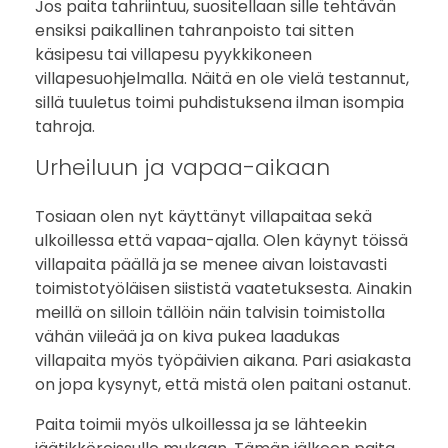
Jos paita tahriintuu, suositellaan sille tehtävän
ensiksi paikallinen tahranpoisto tai sitten
käsipesu tai villapesu pyykkikoneen
villapesuohjelmalla. Näitä en ole vielä testannut,
sillä tuuletus toimi puhdistuksena ilman isompia
tahroja.
Urheiluun ja vapaa-aikaan
Tosiaan olen nyt käyttänyt villapaitaa sekä
ulkoillessa että vapaa-ajalla. Olen käynyt töissä
villapaita päällä ja se menee aivan loistavasti
toimistotyöläisen siististä vaatetuksesta. Ainakin
meillä on silloin tällöin näin talvisin toimistolla
vähän viileää ja on kiva pukea laadukas
villapaita myös työpäivien aikana. Pari asiakasta
on jopa kysynyt, että mistä olen paitani ostanut.
Paita toimii myös ulkoillessa ja se lähteekin