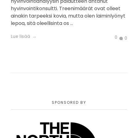
hyvinvointianalyysin palautteen antanut
hyvinvointikonsultti. Treenimäärät ovat olleet
ainakin tarpeeksi kovia, mutta olen laiminlyönyt
lepoa, sitä oleellisinta os ...
Lue lisää
0
0
SPONSORED BY