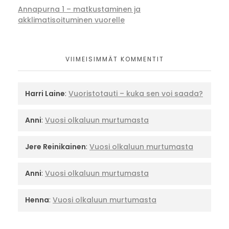
Annapurna 1 – matkustaminen ja
akklimatisoituminen vuorelle
VIIMEISIMMÄT KOMMENTIT
Harri Laine
:
Vuoristotauti – kuka sen voi saada?
Anni
:
Vuosi olkaluun murtumasta
Jere Reinikainen
:
Vuosi olkaluun murtumasta
Anni
:
Vuosi olkaluun murtumasta
Henna
:
Vuosi olkaluun murtumasta