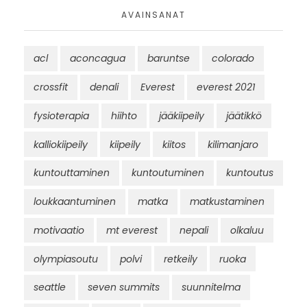
AVAINSANAT
acl
aconcagua
baruntse
colorado
crossfit
denali
Everest
everest 2021
fysioterapia
hiihto
jääkiipeily
jäätikkö
kalliokiipeily
kiipeily
kiitos
kilimanjaro
kuntouttaminen
kuntoutuminen
kuntoutus
loukkaantuminen
matka
matkustaminen
motivaatio
mt everest
nepali
olkaluu
olympiasoutu
polvi
retkeily
ruoka
seattle
seven summits
suunnitelma