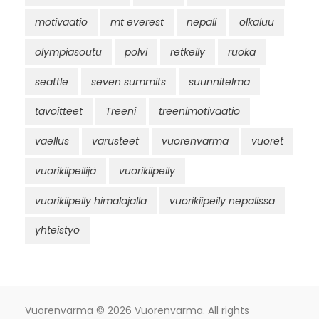
motivaatio
mt everest
nepali
olkaluu
olympiasoutu
polvi
retkeily
ruoka
seattle
seven summits
suunnitelma
tavoitteet
Treeni
treenimotivaatio
vaellus
varusteet
vuorenvarma
vuoret
vuorikiipeilijä
vuorikiipeily
vuorikiipeily himalajalla
vuorikiipeily nepalissa
yhteistyö
Vuorenvarma
© 2026 Vuorenvarma. All rights