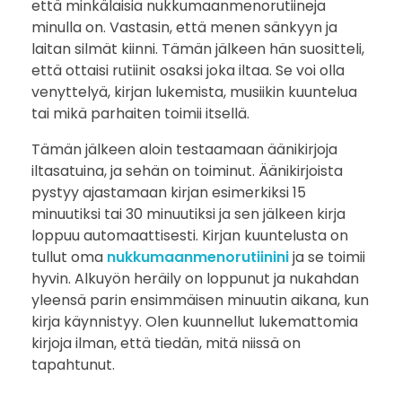
että minkälaisia nukkumaanmenorutiineja
minulla on. Vastasin, että menen sänkyyn ja
laitan silmät kiinni. Tämän jälkeen hän suositteli,
että ottaisi rutiinit osaksi joka iltaa. Se voi olla
venyttelyä, kirjan lukemista, musiikin kuuntelua
tai mikä parhaiten toimii itsellä.
Tämän jälkeen aloin testaamaan äänikirjoja
iltasatuina, ja sehän on toiminut. Äänikirjoista
pystyy ajastamaan kirjan esimerkiksi 15
minuutiksi tai 30 minuutiksi ja sen jälkeen kirja
loppuu automaattisesti. Kirjan kuuntelusta on
tullut oma
nukkumaanmenorutiinini
ja se toimii
hyvin. Alkuyön heräily on loppunut ja nukahdan
yleensä parin ensimmäisen minuutin aikana, kun
kirja käynnistyy. Olen kuunnellut lukemattomia
kirjoja ilman, että tiedän, mitä niissä on
tapahtunut.