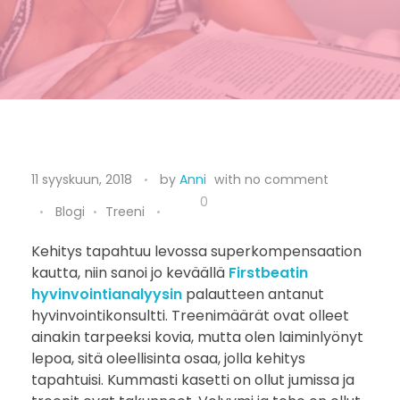
L
11 syyskuun, 2018
by
Anni
with
no comment
e
0
Blogi
Treeni
p
Kehitys tapahtuu levossa superkompensaation
kautta, niin sanoi jo keväällä
Firstbeatin
ä
hyvinvointianalyysin
palautteen antanut
ä
hyvinvointikonsultti. Treenimäärät ovat olleet
ainakin tarpeeksi kovia, mutta olen laiminlyönyt
m
lepoa, sitä oleellisinta osaa, jolla kehitys
tapahtuisi. Kummasti kasetti on ollut jumissa ja
i