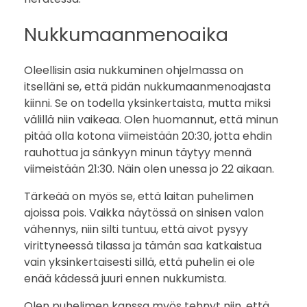
Nukkumaanmenoaika
Oleellisin asia nukkuminen ohjelmassa on
itselläni se, että pidän nukkumaanmenoajasta
kiinni. Se on todella yksinkertaista, mutta miksi
välillä niin vaikeaa. Olen huomannut, että minun
pitää olla kotona viimeistään 20:30, jotta ehdin
rauhottua ja sänkyyn minun täytyy mennä
viimeistään 21:30. Näin olen unessa jo 22 aikaan.
Tärkeää on myös se, että laitan puhelimen
ajoissa pois. Vaikka näytössä on sinisen valon
vähennys, niin silti tuntuu, että aivot pysyy
virittyneessä tilassa ja tämän saa katkaistua
vain yksinkertaisesti sillä, että puhelin ei ole
enää kädessä juuri ennen nukkumista.
Olen puhelimen kanssa myös tehnyt niin, että