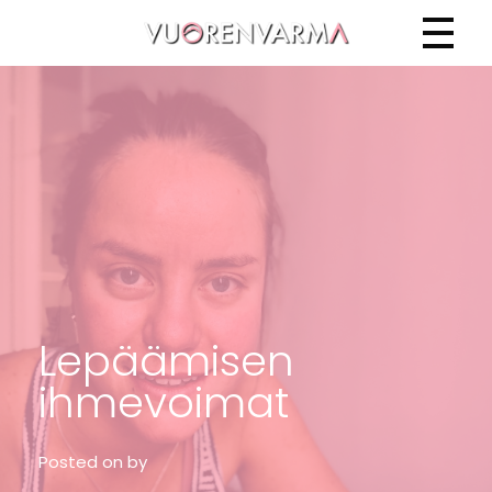
Vuorenvarma
Lepäämisen
ihmevoimat
Posted on
by