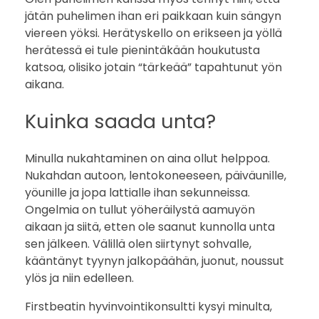
jätän puhelimen ihan eri paikkaan kuin sängyn
viereen yöksi. Herätyskello on erikseen ja yöllä
herätessä ei tule pienintäkään houkutusta
katsoa, olisiko jotain “tärkeää” tapahtunut yön
aikana.
Kuinka saada unta?
Minulla nukahtaminen on aina ollut helppoa.
Nukahdan autoon, lentokoneeseen, päiväunille,
yöunille ja jopa lattialle ihan sekunneissa.
Ongelmia on tullut yöheräilystä aamuyön
aikaan ja siitä, etten ole saanut kunnolla unta
sen jälkeen. Välillä olen siirtynyt sohvalle,
kääntänyt tyynyn jalkopäähän, juonut, noussut
ylös ja niin edelleen.
Firstbeatin hyvinvointikonsultti kysyi minulta,