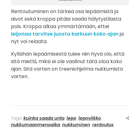
Rentoutuminen on tärkeä osa lepäämistä ja
aivot sekä kroppa pitäisi saada hälytystilasta
pois. Kroppa alkaa ymmärtämään, ettei
leijonaa tarvitse juosta karkuun koko ajan
ja
nyt voi relaata.
Kyllähän lepäämisestä tulee niin hyvä olo, että
sitä miettii, miksi ei ole vaalinut tätä oloa koko
ajan. Sitä varten on treeniohjelma nukkumista
varten.
Tags:
kuinka saada unta
,
lepo
,
lepoviikko
,
nukkumaanmenoaika
,
nukkuminen
,
rentoutus