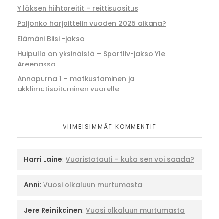
Ylläksen hiihtoreitit – reittisuositus
Paljonko harjoittelin vuoden 2025 aikana?
Elämäni Biisi -jakso
Huipulla on yksinäistä – Sportliv-jakso Yle
Areenassa
Annapurna 1 – matkustaminen ja
akklimatisoituminen vuorelle
VIIMEISIMMÄT KOMMENTIT
Harri Laine
:
Vuoristotauti – kuka sen voi saada?
Anni
:
Vuosi olkaluun murtumasta
Jere Reinikainen
:
Vuosi olkaluun murtumasta