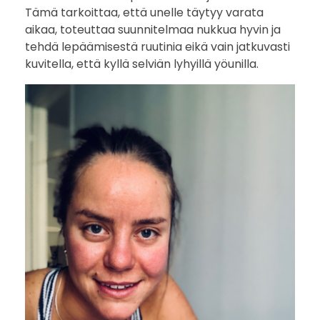
m
Tämä tarkoittaa, että unelle täytyy varata
aikaa, toteuttaa suunnitelmaa nukkua hyvin ja
a
tehdä lepäämisestä ruutinia eikä vain jatkuvasti
t
kuvitella, että kyllä selviän lyhyillä yöunilla.