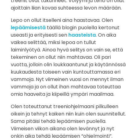
treenit ovat takunneet. Volyymi ja teho on ollut
ajoittain liian kovaa suhteessa levon määrään.
s
Lepo on ollut itselleni aina haastavaa. Olen
e
lepäämisestä
täällä blogin puolella kertonut
n
useasti ja erityisesti sen
haasteista
. On aika
vaikea selittää, miksi lepoa on tullut
i
laiminlyötyä. Ainoa hyvä selitys on vain se, että
tekeminen on ollut niin mahtavaa. Oli pari
h
vuotta, jolloin olin loukkaantunut ja käytännössä
kuukaudesta toiseen vain kuntouttamassa eri
m
vammoja. Nyt viimeinen vuosi on mennyt ilman
e
vammoja ja on ollut ihan mahtavaa toteuttaa
omia haaveita ja kiipeillä ympäri maailmaa.
v
Olen toteuttanut treeniohjelmaani pilkulleen
o
oikein ja tehnyt kaiken niin kuin olen suunnitellut.
Sama pitäisi tehdä lepäämisen puolella.
i
Viimeisen viikon aikana olen levännyt ja nyt
onkin aika tehdä lepäämisen “ohjelmointi”.