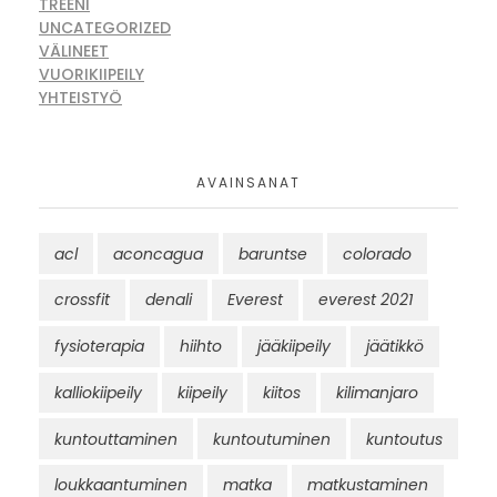
TREENI
UNCATEGORIZED
VÄLINEET
VUORIKIIPEILY
YHTEISTYÖ
AVAINSANAT
acl
aconcagua
baruntse
colorado
crossfit
denali
Everest
everest 2021
fysioterapia
hiihto
jääkiipeily
jäätikkö
kalliokiipeily
kiipeily
kiitos
kilimanjaro
kuntouttaminen
kuntoutuminen
kuntoutus
loukkaantuminen
matka
matkustaminen