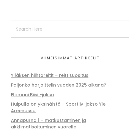
VIIMEISIMMÄT ARTIKKELIT
Ylläksen hiihtoreitit – reittisuositus
Paljonko harjoittelin vuoden 2025 aikana?
Elämäni Biisi -jakso
Huipulla on yksinäistä – Sportliv-jakso Yle
Areenassa
Annapurna 1 – matkustaminen ja
akklimatisoituminen vuorelle