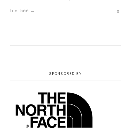
Lue lisää
0
SPONSORED BY