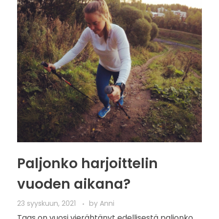
Paljonko harjoittelin
vuoden aikana?
23 syyskuun, 2021
by
Anni
Taas on vuosi vierähtänyt edellisestä paljonko