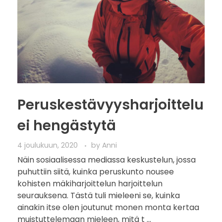
Peruskestävyysharjoittelu
ei hengästytä
4 joulukuun, 2020
by
Anni
Näin sosiaalisessa mediassa keskustelun, jossa
puhuttiin siitä, kuinka peruskunto nousee
kohisten mäkiharjoittelun harjoittelun
seurauksena. Tästä tuli mieleeni se, kuinka
ainakin itse olen joutunut monen monta kertaa
muistuttelemaan mieleen, mitä t ...