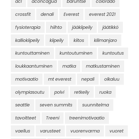
acl
aconcagua
baruntse
colorado
crossfit
denali
Everest
everest 2021
fysioterapia
hiihto
jääkiipeily
jäätikkö
kalliokiipeily
kiipeily
kiitos
kilimanjaro
kuntouttaminen
kuntoutuminen
kuntoutus
loukkaantuminen
matka
matkustaminen
motivaatio
mt everest
nepali
olkaluu
olympiasoutu
polvi
retkeily
ruoka
seattle
seven summits
suunnitelma
tavoitteet
Treeni
treenimotivaatio
vaellus
varusteet
vuorenvarma
vuoret