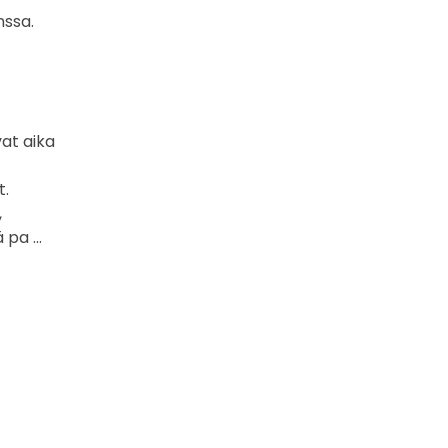
ssa.
at aika
t.
,
pa ...