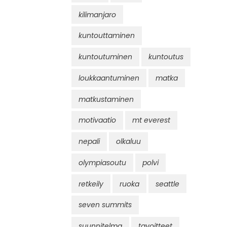
kilimanjaro
kuntouttaminen
kuntoutuminen
kuntoutus
loukkaantuminen
matka
matkustaminen
motivaatio
mt everest
nepali
olkaluu
olympiasoutu
polvi
retkeily
ruoka
seattle
seven summits
suunnitelma
tavoitteet