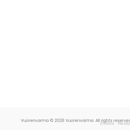
Vuorenvarma
© 2026 Vuorenvarma. All rights reserved
ETUSIVU
PALVEL