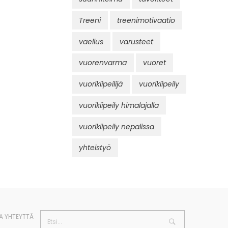
Treeni
treenimotivaatio
vaellus
varusteet
vuorenvarma
vuoret
vuorikiipeilijä
vuorikiipeily
vuorikiipeily himalajalla
vuorikiipeily nepalissa
yhteistyö
A YHTEYTTÄ