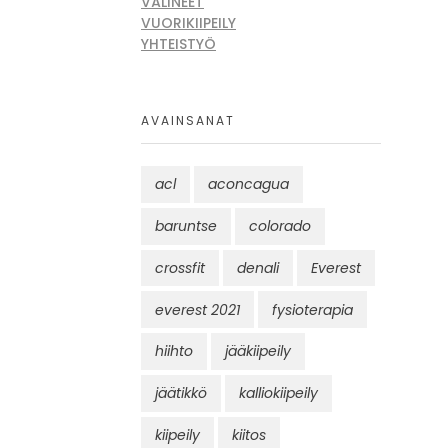
VÄLINEET
VUORIKIIPEILY
YHTEISTYÖ
AVAINSANAT
acl
aconcagua
baruntse
colorado
crossfit
denali
Everest
everest 2021
fysioterapia
hiihto
jääkiipeily
jäätikkö
kalliokiipeily
kiipeily
kiitos