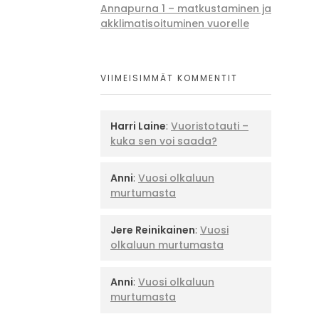
Annapurna 1 – matkustaminen ja
akklimatisoituminen vuorelle
VIIMEISIMMÄT KOMMENTIT
Harri Laine
:
Vuoristotauti –
kuka sen voi saada?
Anni
:
Vuosi olkaluun
murtumasta
Jere Reinikainen
:
Vuosi
olkaluun murtumasta
Anni
:
Vuosi olkaluun
murtumasta