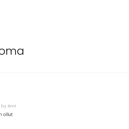
uloma
by
Anni
 ollut