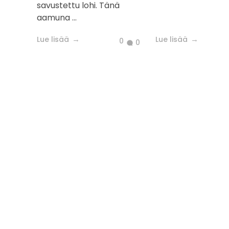
savustettu lohi. Tänä
aamuna ...
Lue lisää
Lue lisää
0
0