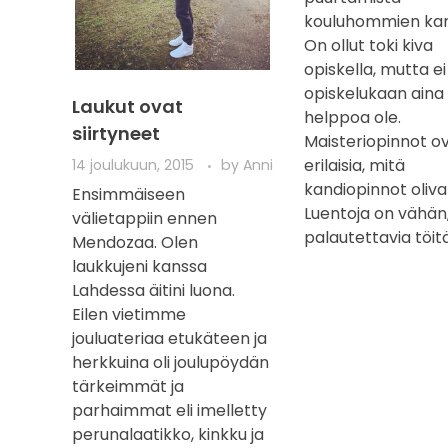
kouluhommien kan
On ollut toki kiva
opiskella, mutta ei
opiskelukaan aina
Laukut ovat
helppoa ole.
siirtyneet
Maisteriopinnot ov
erilaisia, mitä
14 joulukuun, 2015
by
Anni
kandiopinnot oliva
Ensimmäiseen
Luentoja on vähän
välietappiin ennen
palautettavia töitä 
Mendozaa. Olen
laukkujeni kanssa
Lahdessa äitini luona.
Eilen vietimme
jouluateriaa etukäteen ja
herkkuina oli joulupöydän
tärkeimmät ja
parhaimmat eli imelletty
perunalaatikko, kinkku ja