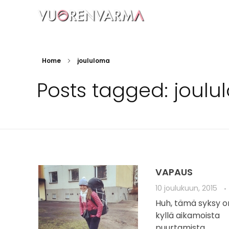
Vuorenvarma
Home
joululoma
Posts tagged: joul
VAPAUS
10 joulukuun, 2015
Huh, tämä syksy on
kyllä aikamoista
puurtamista