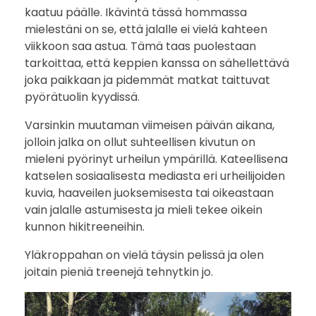
kaatuu päälle. Ikävintä tässä hommassa
i
mielestäni on se, että jalalle ei vielä kahteen
viikkoon saa astua. Tämä taas puolestaan
i
tarkoittaa, että keppien kanssa on sähellettävä
k
joka paikkaan ja pidemmät matkat taittuvat
pyörätuolin kyydissä.
k
Varsinkin muutaman viimeisen päivän aikana,
e
jolloin jalka on ollut suhteellisen kivutun on
mieleni pyörinyt urheilun ympärillä. Kateellisena
i
katselen sosiaalisesta mediasta eri urheilijoiden
kuvia, haaveilen juoksemisesta tai oikeastaan
n
vain jalalle astumisesta ja mieli tekee oikein
kunnon hikitreeneihin.
e
Yläkroppahan on vielä täysin pelissä ja olen
t
joitain pieniä treenejä tehnytkin jo.
e