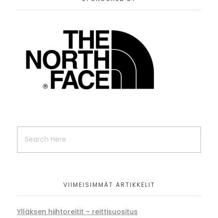
VIIMEISIMMÄT ARTIKKELIT
Ylläksen hiihtoreitit – reittisuositus