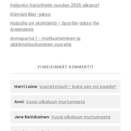
Paljonko harjoittelin vuoden 2025 aikana?
Elämäni Biisi -jakso
Huipulla on yksinäistä – Sportliv-jakso Yle
Areenassa
Annapurna 1 – matkustaminen ja
akklimatisoituminen vuorelle
VIIMEISIMMÄT KOMMENTIT
Harri Laine
:
Vuoristotauti – kuka sen voi saada?
Anni
:
Vuosi olkaluun murtumasta
Jere Reinikainen
:
Vuosi olkaluun murtumasta