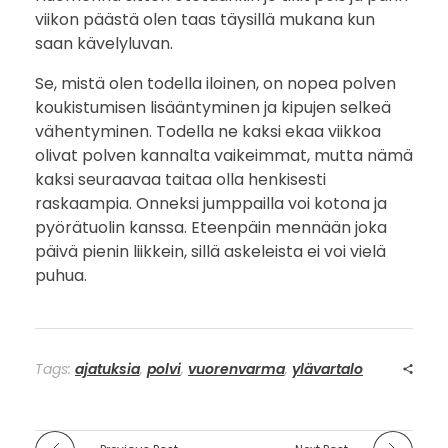
viikon päästä olen taas täysillä mukana kun
saan kävelyluvan.
Se, mistä olen todella iloinen, on nopea polven
koukistumisen lisääntyminen ja kipujen selkeä
vähentyminen. Todella ne kaksi ekaa viikkoa
olivat polven kannalta vaikeimmat, mutta nämä
kaksi seuraavaa taitaa olla henkisesti
raskaampia. Onneksi jumppailla voi kotona ja
pyörätuolin kanssa. Eteenpäin mennään joka
päivä pienin liikkein, sillä askeleista ei voi vielä
puhua.
Tags:
ajatuksia
,
polvi
,
vuorenvarma
,
ylävartalo