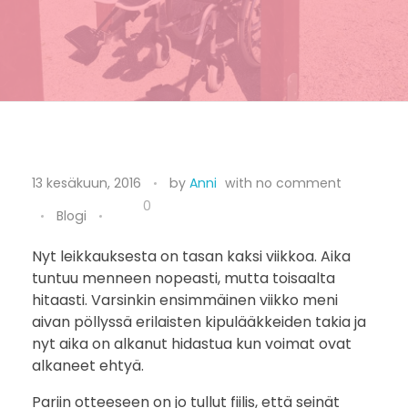
P
13 kesäkuun, 2016
by
Anni
with
no comment
i
0
Blogi
e
Nyt leikkauksesta on tasan kaksi viikkoa. Aika
tuntuu menneen nopeasti, mutta toisaalta
n
hitaasti. Varsinkin ensimmäinen viikko meni
i
aivan pöllyssä erilaisten kipulääkkeiden takia ja
nyt aika on alkanut hidastua kun voimat ovat
n
alkaneet ehtyä.
l
Pariin otteeseen on jo tullut fiilis, että seinät