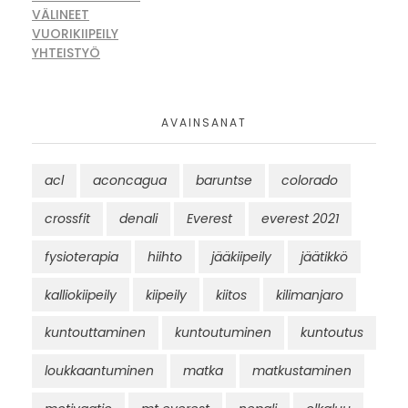
VÄLINEET
VUORIKIIPEILY
YHTEISTYÖ
AVAINSANAT
acl
aconcagua
baruntse
colorado
crossfit
denali
Everest
everest 2021
fysioterapia
hiihto
jääkiipeily
jäätikkö
kalliokiipeily
kiipeily
kiitos
kilimanjaro
kuntouttaminen
kuntoutuminen
kuntoutus
loukkaantuminen
matka
matkustaminen