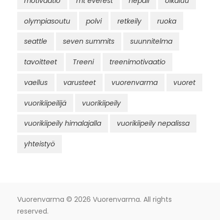
motivaatio
mt everest
nepali
olkaluu
olympiasoutu
polvi
retkeily
ruoka
seattle
seven summits
suunnitelma
tavoitteet
Treeni
treenimotivaatio
vaellus
varusteet
vuorenvarma
vuoret
vuorikiipeilijä
vuorikiipeily
vuorikiipeily himalajalla
vuorikiipeily nepalissa
yhteistyö
Vuorenvarma
© 2026 Vuorenvarma. All rights
reserved.