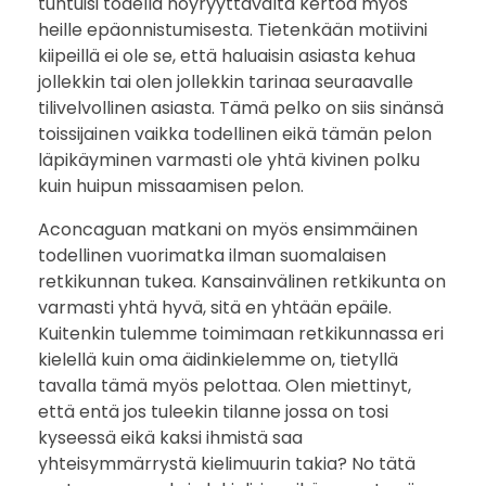
tuntuisi todella nöyryyttävältä kertoa myös
heille epäonnistumisesta. Tietenkään motiivini
kiipeillä ei ole se, että haluaisin asiasta kehua
jollekkin tai olen jollekkin tarinaa seuraavalle
tilivelvollinen asiasta. Tämä pelko on siis sinänsä
toissijainen vaikka todellinen eikä tämän pelon
läpikäyminen varmasti ole yhtä kivinen polku
kuin huipun missaamisen pelon.
Aconcaguan matkani on myös ensimmäinen
todellinen vuorimatka ilman suomalaisen
retkikunnan tukea. Kansainvälinen retkikunta on
varmasti yhtä hyvä, sitä en yhtään epäile.
Kuitenkin tulemme toimimaan retkikunnassa eri
kielellä kuin oma äidinkielemme on, tietyllä
tavalla tämä myös pelottaa. Olen miettinyt,
että entä jos tuleekin tilanne jossa on tosi
kyseessä eikä kaksi ihmistä saa
yhteisymmärrystä kielimuurin takia? No tätä