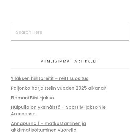
VIIMEISIMMÄT ARTIKKELIT
Ylläksen hiihtoreitit – reittisuositus
Paljonko harjoittelin vuoden 2025 aikana?
Elämäni Biisi -jakso
Huipulla on yksinäistä – Sportliv-jakso Yle
Areenassa
Annapurna 1 – matkustaminen ja
akklimatisoituminen vuorelle