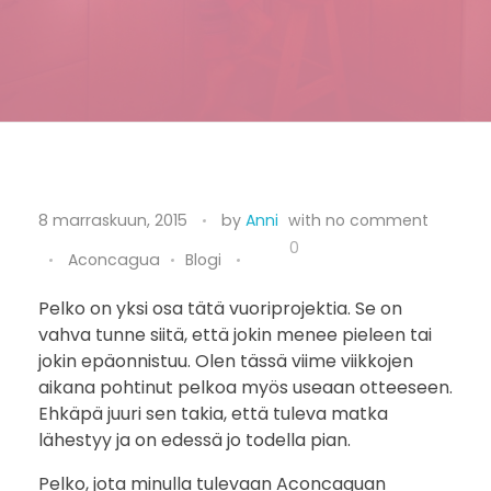
P
8 marraskuun, 2015
by
Anni
with
no comment
e
0
Aconcagua
Blogi
l
Pelko on yksi osa tätä vuoriprojektia. Se on
vahva tunne siitä, että jokin menee pieleen tai
k
jokin epäonnistuu. Olen tässä viime viikkojen
o
aikana pohtinut pelkoa myös useaan otteeseen.
Ehkäpä juuri sen takia, että tuleva matka
t
lähestyy ja on edessä jo todella pian.
i
Pelko, jota minulla tulevaan Aconcaguan