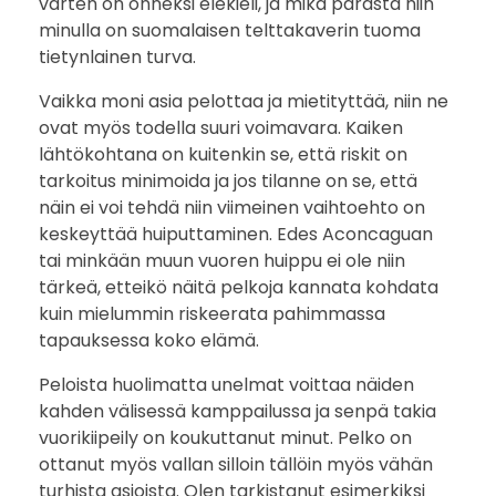
varten on onneksi elekieli, ja mikä parasta niin
minulla on suomalaisen telttakaverin tuoma
tietynlainen turva.
Vaikka moni asia pelottaa ja mietityttää, niin ne
ovat myös todella suuri voimavara. Kaiken
lähtökohtana on kuitenkin se, että riskit on
tarkoitus minimoida ja jos tilanne on se, että
näin ei voi tehdä niin viimeinen vaihtoehto on
keskeyttää huiputtaminen. Edes Aconcaguan
tai minkään muun vuoren huippu ei ole niin
tärkeä, etteikö näitä pelkoja kannata kohdata
kuin mielummin riskeerata pahimmassa
tapauksessa koko elämä.
Peloista huolimatta unelmat voittaa näiden
kahden välisessä kamppailussa ja senpä takia
vuorikiipeily on koukuttanut minut. Pelko on
ottanut myös vallan silloin tällöin myös vähän
turhista asioista. Olen tarkistanut esimerkiksi