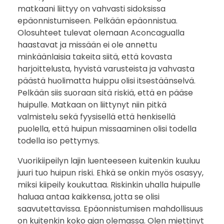
matkaani liittyy on vahvasti sidoksissa
l
epäonnistumiseen. Pelkään epäonnistua.
Olosuhteet tulevat olemaan Aconcagualla
o
haastavat ja missään ei ole annettu
j
minkäänlaisia takeita siitä, että kovasta
harjoittelusta, hyvistä varusteista ja vahvasta
a
päästä huolimatta huippu olisi itsestäänselvä.
Pelkään siis suoraan sitä riskiä, että en pääse
A
huipulle. Matkaan on liittynyt niin pitkä
valmistelu sekä fyysisellä että henkisellä
c
puolella, että huipun missaaminen olisi todella
o
todella iso pettymys.
Vuorikiipeilyn lajin luenteeseen kuitenkin kuuluu
n
juuri tuo huipun riski. Ehkä se onkin myös osasyy,
c
miksi kiipeily koukuttaa. Riskinkin uhalla huipulle
haluaa antaa kaikkensa, jotta se olisi
a
saavutettavissa. Epäonnistumisen mahdollisuus
on kuitenkin koko ajan olemassa. Olen miettinyt