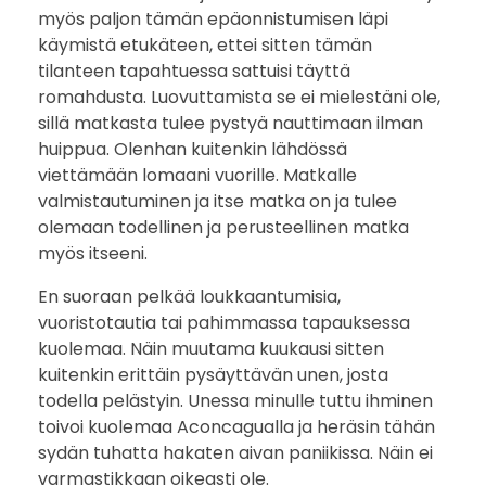
g
myös paljon tämän epäonnistumisen läpi
käymistä etukäteen, ettei sitten tämän
u
tilanteen tapahtuessa sattuisi täyttä
a
romahdusta. Luovuttamista se ei mielestäni ole,
sillä matkasta tulee pystyä nauttimaan ilman
s
huippua. Olenhan kuitenkin lähdössä
viettämään lomaani vuorille. Matkalle
t
valmistautuminen ja itse matka on ja tulee
olemaan todellinen ja perusteellinen matka
a
myös itseeni.
En suoraan pelkää loukkaantumisia,
vuoristotautia tai pahimmassa tapauksessa
kuolemaa. Näin muutama kuukausi sitten
kuitenkin erittäin pysäyttävän unen, josta
todella pelästyin. Unessa minulle tuttu ihminen
toivoi kuolemaa Aconcagualla ja heräsin tähän
sydän tuhatta hakaten aivan paniikissa. Näin ei
varmastikkaan oikeasti ole.