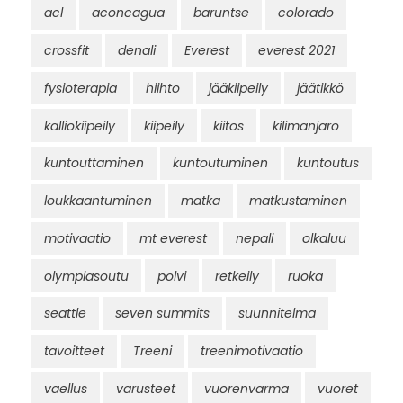
acl
aconcagua
baruntse
colorado
crossfit
denali
Everest
everest 2021
fysioterapia
hiihto
jääkiipeily
jäätikkö
kalliokiipeily
kiipeily
kiitos
kilimanjaro
kuntouttaminen
kuntoutuminen
kuntoutus
loukkaantuminen
matka
matkustaminen
motivaatio
mt everest
nepali
olkaluu
olympiasoutu
polvi
retkeily
ruoka
seattle
seven summits
suunnitelma
tavoitteet
Treeni
treenimotivaatio
vaellus
varusteet
vuorenvarma
vuoret