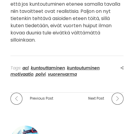
että jos kuntoutuminen etenee samalla tavalla
niin tavoitteet ovat realistisia. Paljon on nyt
tietenkin tehtävä asioiden eteen töitä, sillä
kuten tiedetään, eivät vuorten huiput ilman
kovaa duunia tule eivätkä välttämättä
silloinkaan.
Tags:
acl
,
kuntouttaminen
,
kuntoutuminen
,
motivaatio
,
polvi
,
vuorenvarma
Previous Post
Next Post