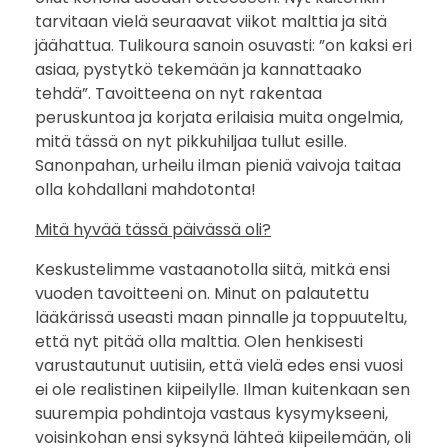
tarvitaan vielä seuraavat viikot malttia ja sitä
s
jäähattua. Tulikoura sanoin osuvasti: ”on kaksi eri
e
asiaa, pystytkö tekemään ja kannattaako
tehdä”. Tavoitteena on nyt rakentaa
s
peruskuntoa ja korjata erilaisia muita ongelmia,
mitä tässä on nyt pikkuhiljaa tullut esille.
t
Sanonpahan, urheilu ilman pieniä vaivoja taitaa
olla kohdallani mahdotonta!
a
Mitä hyvää tässä päivässä oli?
?
Keskustelimme vastaanotolla siitä, mitkä ensi
vuoden tavoitteeni on. Minut on palautettu
lääkärissä useasti maan pinnalle ja toppuuteltu,
että nyt pitää olla malttia. Olen henkisesti
varustautunut uutisiin, että vielä edes ensi vuosi
ei ole realistinen kiipeilylle. Ilman kuitenkaan sen
suurempia pohdintoja vastaus kysymykseeni,
voisinkohan ensi syksynä lähteä kiipeilemään, oli