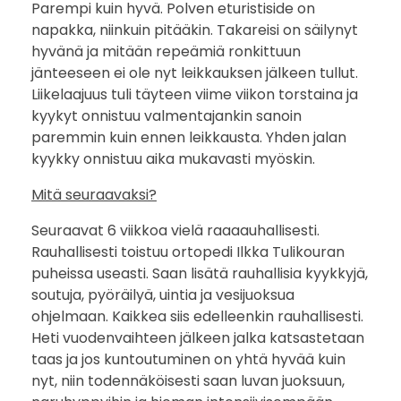
Parempi kuin hyvä. Polven eturistiside on
n
napakka, niinkuin pitääkin. Takareisi on säilynyt
hyvänä ja mitään repeämiä ronkittuun
n
jänteeseen ei ole nyt leikkauksen jälkeen tullut.
Liikelaajuus tuli täyteen viime viikon torstaina ja
ä
kyykyt onnistuu valmentajankin sanoin
paremmin kuin ennen leikkausta. Yhden jalan
ä
kyykky onnistuu aika mukavasti myöskin.
n
Mitä seuraavaksi?
k
Seuraavat 6 viikkoa vielä raaaauhallisesti.
u
Rauhallisesti toistuu ortopedi Ilkka Tulikouran
puheissa useasti. Saan lisätä rauhallisia kyykkyjä,
u
soutuja, pyöräilyä, uintia ja vesijuoksua
ohjelmaan. Kaikkea siis edelleenkin rauhallisesti.
d
Heti vuodenvaihteen jälkeen jalka katsastetaan
taas ja jos kuntoutuminen on yhtä hyvää kuin
e
nyt, niin todennäköisesti saan luvan juoksuun,