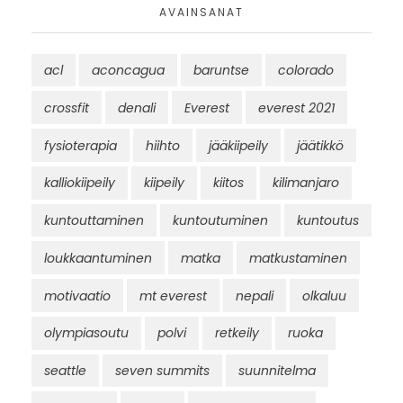
AVAINSANAT
acl
aconcagua
baruntse
colorado
crossfit
denali
Everest
everest 2021
fysioterapia
hiihto
jääkiipeily
jäätikkö
kalliokiipeily
kiipeily
kiitos
kilimanjaro
kuntouttaminen
kuntoutuminen
kuntoutus
loukkaantuminen
matka
matkustaminen
motivaatio
mt everest
nepali
olkaluu
olympiasoutu
polvi
retkeily
ruoka
seattle
seven summits
suunnitelma