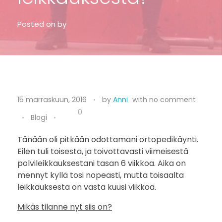
Posted on
by
M
15 marraskuun, 2016
by
Anni
with
no comment
i
0
Blogi
s
Tänään oli pitkään odottamani ortopedikäynti.
Eilen tuli toisesta, ja toivottavasti viimeisestä
s
polvileikkauksestani tasan 6 viikkoa. Aika on
ä
mennyt kyllä tosi nopeasti, mutta toisaalta
leikkauksesta on vasta kuusi viikkoa.
m
Mikäs tilanne nyt siis on?
e