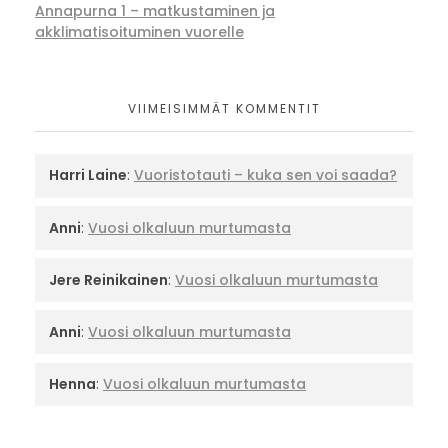
Annapurna 1 – matkustaminen ja
akklimatisoituminen vuorelle
VIIMEISIMMÄT KOMMENTIT
Harri Laine
:
Vuoristotauti – kuka sen voi saada?
Anni
:
Vuosi olkaluun murtumasta
Jere Reinikainen
:
Vuosi olkaluun murtumasta
Anni
:
Vuosi olkaluun murtumasta
Henna
:
Vuosi olkaluun murtumasta