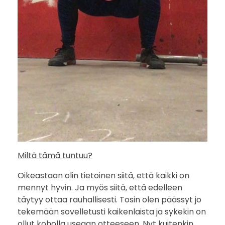
e
e
n
l
e
i
k
k
Miltä tämä tuntuu?
a
Oikeastaan olin tietoinen siitä, että kaikki on
mennyt hyvin. Ja myös siitä, että edelleen
u
täytyy ottaa rauhallisesti. Tosin olen päässyt jo
tekemään sovelletusti kaikenlaista ja sykekin on
k
ollut koholla useaan otteeseen. Nyt kuitenkin