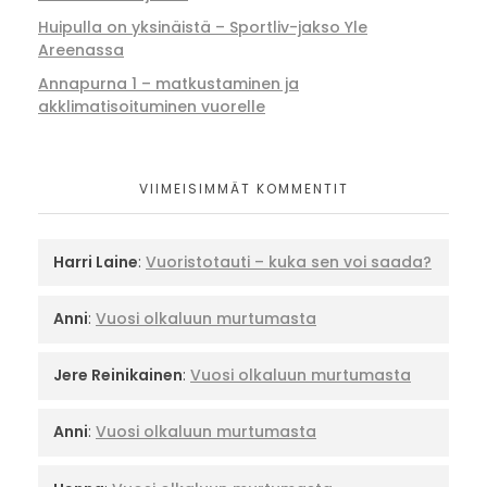
Huipulla on yksinäistä – Sportliv-jakso Yle
Areenassa
Annapurna 1 – matkustaminen ja
akklimatisoituminen vuorelle
VIIMEISIMMÄT KOMMENTIT
Harri Laine
:
Vuoristotauti – kuka sen voi saada?
Anni
:
Vuosi olkaluun murtumasta
Jere Reinikainen
:
Vuosi olkaluun murtumasta
Anni
:
Vuosi olkaluun murtumasta