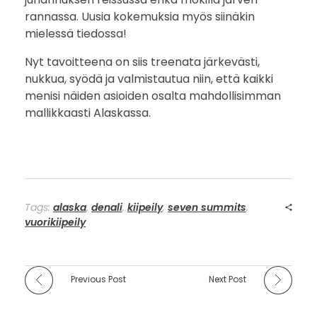
rannassa. Uusia kokemuksia myös siinäkin
mielessä tiedossa!
Nyt tavoitteena on siis treenata järkevästi,
nukkua, syödä ja valmistautua niin, että kaikki
menisi näiden asioiden osalta mahdollisimman
mallikkaasti Alaskassa.
Tags:
alaska
,
denali
,
kiipeily
,
seven summits
,
vuorikiipeily
Previous Post
Next Post