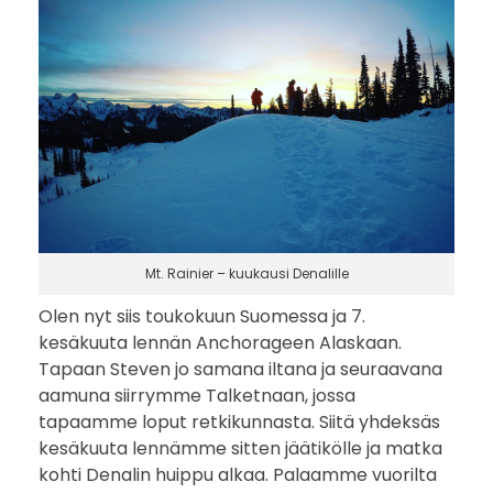
–
e
h
t
i
i
k
Mt. Rainier – kuukausi Denalille
Olen nyt siis toukokuun Suomessa ja 7.
ö
kesäkuuta lennän Anchorageen Alaskaan.
v
Tapaan Steven jo samana iltana ja seuraavana
aamuna siirrymme Talketnaan, jossa
i
tapaamme loput retkikunnasta. Siitä yhdeksäs
kesäkuuta lennämme sitten jäätikölle ja matka
e
kohti Denalin huippu alkaa. Palaamme vuorilta