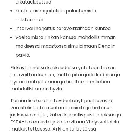
aikataulutettua
i
rentoutusharjoituksia palautumista
edistämään
n
intervalliharjoitus terävöittämään kuntoa
?
vaeltamista rinkan kanssa mahdollisimman
mäkisessä maastossa simuloimaan Denalin
päiviä.
Eli käytännössä kuukaudessa yritetään hiukan
terävöittää kuntoa, mutta pitää järki kädessä ja
pyrkiä rentoutumaan ja huoltamaan kehoa
mahdollisimman hyvin.
Tämän lisäksi olen täydentänyt puuttuvasta
varustelistasta muutamia asioita ja hoitanut
juoksevia asioita, kuten kansallispuistomaksua ja
ESTA-hakemusta, joka tarvitaan Yhdysvaltoihin
matkustettaessa. Arki on tullut töissä