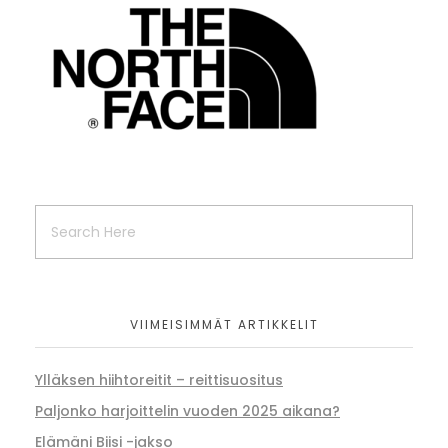
VIIMEISIMMÄT ARTIKKELIT
Ylläksen hiihtoreitit – reittisuositus
Paljonko harjoittelin vuoden 2025 aikana?
Elämäni Biisi -jakso