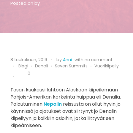
Posted on
by
K
8 toukokuun, 2019
by
Anni
with
no comment
Blogi
Denali
Seven Summits
Vuorikiipeily
u
0
u
Tasan kuukausi lähtöön Alaskaan kiipeilemään
k
Pohjois-Amerikan korkeinta huippua eli Denalia.
a
Palautuminen
Nepalin
reissusta on ollut hyvin jo
käynnissä ja ajatukset ovat siirtynyt jo Denalin
u
kiipeilyyn ja kaikkiin asioihin, jotka liittyvät sen
kiipeämiseen.
s