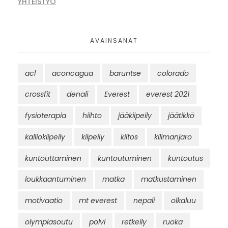
YHTEISTYÖ
AVAINSANAT
acl
aconcagua
baruntse
colorado
crossfit
denali
Everest
everest 2021
fysioterapia
hiihto
jääkiipeily
jäätikkö
kalliokiipeily
kiipeily
kiitos
kilimanjaro
kuntouttaminen
kuntoutuminen
kuntoutus
loukkaantuminen
matka
matkustaminen
motivaatio
mt everest
nepali
olkaluu
olympiasoutu
polvi
retkeily
ruoka