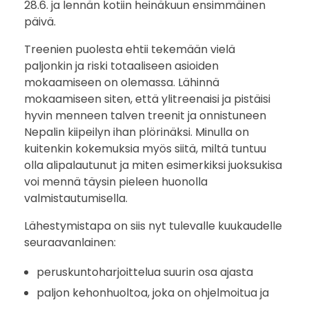
28.6. ja lennän kotiin heinäkuun ensimmäinen
l
päivä.
ä
Treenien puolesta ehtii tekemään vielä
paljonkin ja riski totaaliseen asioiden
t
mokaamiseen on olemassa. Lähinnä
e
mokaamiseen siten, että ylitreenaisi ja pistäisi
hyvin menneen talven treenit ja onnistuneen
h
Nepalin kiipeilyn ihan plörinäksi. Minulla on
kuitenkin kokemuksia myös siitä, miltä tuntuu
d
olla alipalautunut ja miten esimerkiksi juoksukisa
voi mennä täysin pieleen huonolla
ä
valmistautumisella.
j
Lähestymistapa on siis nyt tulevalle kuukaudelle
o
seuraavanlainen:
t
peruskuntoharjoittelua suurin osa ajasta
paljon kehonhuoltoa, joka on ohjelmoitua ja
a