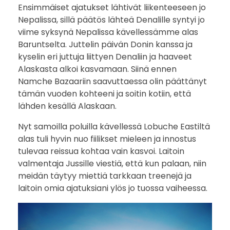
Ensimmäiset ajatukset lähtivät liikenteeseen jo
i
Nepalissa, sillä päätös lähteä Denalille syntyi jo
viime syksynä Nepalissa kävellessämme alas
D
Baruntselta. Juttelin päivän Donin kanssa ja
kyselin eri juttuja liittyen Denaliin ja haaveet
e
Alaskasta alkoi kasvamaan. Siinä ennen
n
Namche Bazaariin saavuttaessa olin päättänyt
tämän vuoden kohteeni ja soitin kotiin, että
a
lähden kesällä Alaskaan.
l
Nyt samoilla poluilla kävellessä Lobuche Eastiltä
alas tuli hyvin nuo fiilikset mieleen ja innostus
i
tulevaa reissua kohtaa vain kasvoi. Laitoin
valmentaja Jussille viestiä, että kun palaan, niin
l
meidän täytyy miettiä tarkkaan treenejä ja
l
laitoin omia ajatuksiani ylös jo tuossa vaiheessa.
e