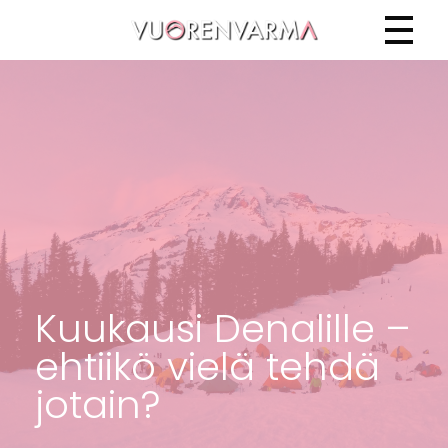
Vuorenvarma
Kuukausi Denalille –
ehtiikö vielä tehdä
jotain?