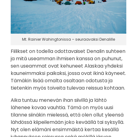
Mt. Rainier Wahingtonissa – seuraavaksi Denalille
Fiilikset on todella odottavaiset Denalin suhteen
ja mitä useamman ihmisen kanssa on puhunut,
sen useammat ovat kehuneet Alaskaa yhdeksi
kauneimmaksi paikaksi, jossa ovat ikinä käyneet.
Tämäkin lisää omalta osaltaan odotusta ja
tietenkin myös toiveita tulevaa reissua kohtaan.
Aika tuntuu menevän ihan siivillä ja lähtö
lähenee kovaa vauhtia. Tämä on myös uusi
tilanne siinäkin mielessä, että olen ollut yleensä
lähdössä kiipeilemään joko keväällä tai syksyllä.
Nyt olen elämäni ensimmäistä kertaa kesällä
juhannuksen reissussa enkä mökillä järven