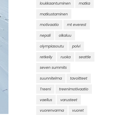
loukkaantuminen
matka
matkustaminen
motivaatio
mt everest
nepali
olkaluu
olympiasoutu
polvi
retkeily
ruoka
seattle
seven summits
suunnitelma
tavoitteet
Treeni
treenimotivaatio
vaellus
varusteet
vuorenvarma
vuoret