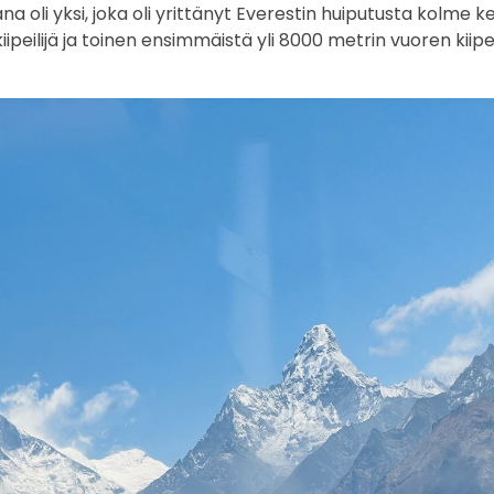
 oli yksi, joka oli yrittänyt Everestin huiputusta kolme k
iipeilijä ja toinen ensimmäistä yli 8000 metrin vuoren kii