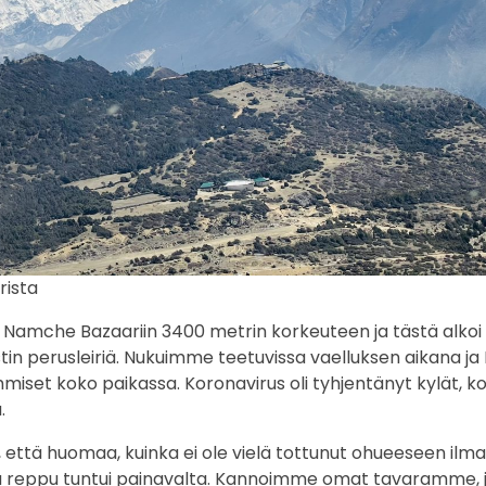
rista
Namche Bazaariin 3400 metrin korkeuteen ja tästä alkoi 
tin perusleiriä. Nukuimme teetuvissa vaelluksen aikana 
iset koko paikassa. Koronavirus oli tyhjentänyt kylät, k
.
a, että huomaa, kuinka ei ole vielä tottunut ohueeseen ilm
ja reppu tuntui painavalta. Kannoimme omat tavaramme, j