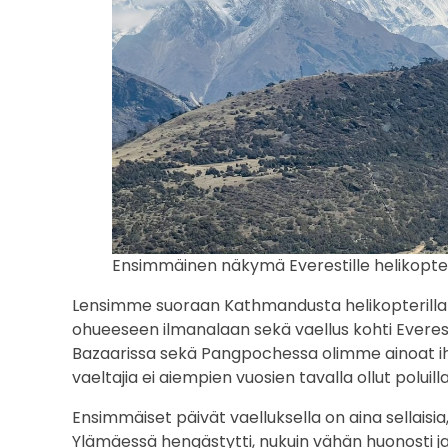
r
u
s
l
e
i
r
Ensimmäinen näkymä Everestille helikopte
i
Lensimme suoraan Kathmandusta helikopterilla 
ohueeseen ilmanalaan sekä vaellus kohti Everes
i
Bazaarissa sekä Pangpochessa olimme ainoat ihm
vaeltajia ei aiempien vuosien tavalla ollut poluilla
n
Ensimmäiset päivät vaelluksella on aina sellaisi
Ylämäessä hengästytti, nukuin vähän huonosti 