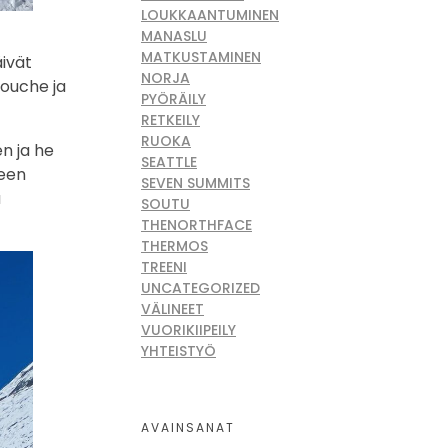
LOUKKAANTUMINEN
MANASLU
MATKUSTAMINEN
äivät
NORJA
bouche ja
PYÖRÄILY
RETKEILY
RUOKA
n ja he
SEATTLE
heen
SEVEN SUMMITS
a
SOUTU
THENORTHFACE
THERMOS
TREENI
UNCATEGORIZED
VÄLINEET
VUORIKIIPEILY
YHTEISTYÖ
AVAINSANAT