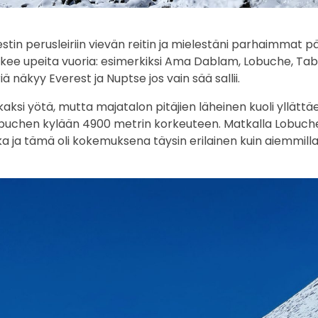
stin perusleiriin vievän reitin ja mielestäni parhaimmat p
näkee upeita vuoria: esimerkiksi Ama Dablam, Lobuche, Ta
 näkyy Everest ja Nuptse jos vain sää sallii.
si yötä, mutta majatalon pitäjien läheinen kuoli yllättäe
Lobuchen kylään 4900 metrin korkeuteen. Matkalla Lobuc
ka ja tämä oli kokemuksena täysin erilainen kuin aiemmill