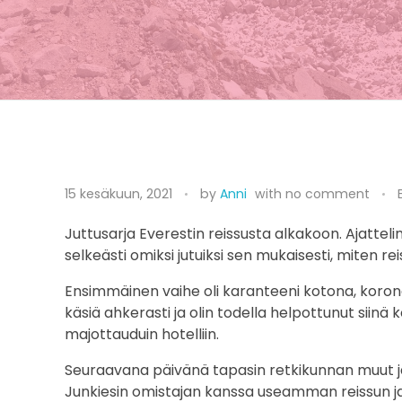
E
15 kesäkuun, 2021
by
Anni
with
no comment
v
Juttusarja Everestin reissusta alkakoon. Ajatteli
e
selkeästi omiksi jutuiksi sen mukaisesti, miten rei
r
Ensimmäinen vaihe oli karanteeni kotona, koron
käsiä ahkerasti ja olin todella helpottunut siin
e
majottauduin hotelliin.
s
Seuraavana päivänä tapasin retkikunnan muut jäs
t
Junkiesin omistajan kanssa useamman reissun ja h