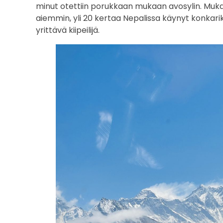
minut otettiin porukkaan mukaan avosylin. Mukana
:
aiemmin, yli 20 kertaa Nepalissa käynyt konkarik
yrittävä kiipeilijä.
v
a
e
l
l
u
s
p
e