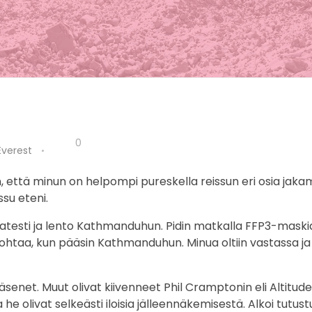
0
Everest
n, että minun on helpompi pureskella reissun eri osia jaka
ssu eteni.
atesti ja lento Kathmanduhun. Pidin matkalla FFP3-maskia
ä kohtaa, kun pääsin Kathmanduhun. Minua oltiin vastassa ja
enet. Muut olivat kiivenneet Phil Cramptonin eli Altitude
e olivat selkeästi iloisia jälleennäkemisestä. Alkoi tutus