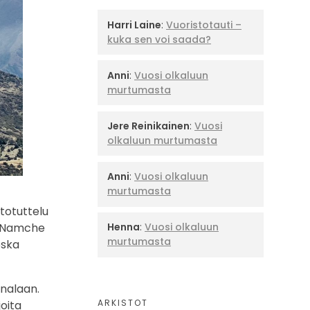
Harri Laine
:
Vuoristotauti –
kuka sen voi saada?
Anni
:
Vuosi olkaluun
murtumasta
Jere Reinikainen
:
Vuosi
olkaluun murtumasta
Anni
:
Vuosi olkaluun
murtumasta
totuttelu
ja Namche
Henna
:
Vuosi olkaluun
murtumasta
oska
analaan.
ARKISTOT
oita