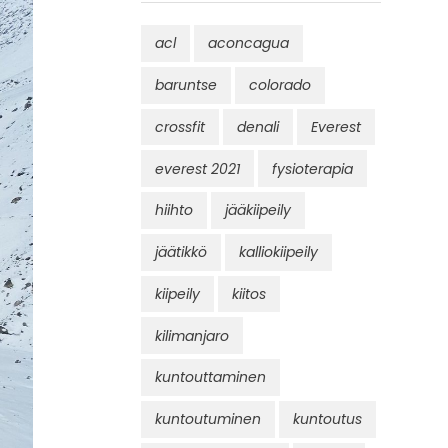
acl
aconcagua
baruntse
colorado
crossfit
denali
Everest
everest 2021
fysioterapia
hiihto
jääkiipeily
jäätikkö
kalliokiipeily
kiipeily
kiitos
kilimanjaro
kuntouttaminen
kuntoutuminen
kuntoutus