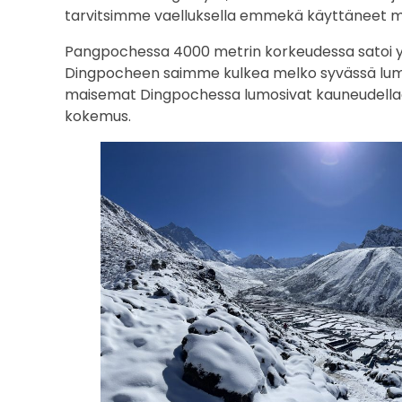
tarvitsimme vaelluksella emmekä käyttäneet mon
Pangpochessa 4000 metrin korkeudessa satoi yön
Dingpocheen saimme kulkea melko syvässä lumiha
maisemat Dingpochessa lumosivat kauneudella
kokemus.