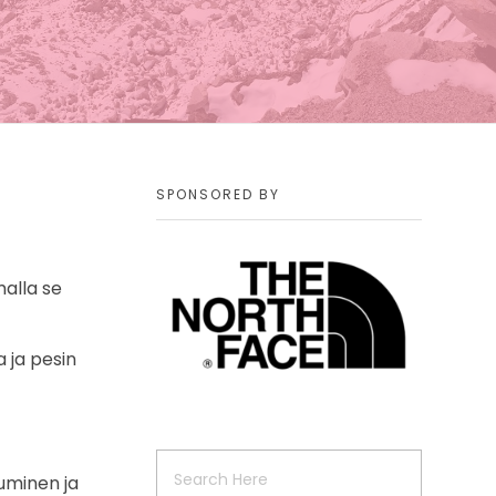
SPONSORED BY
malla se
 ja pesin
tuminen ja