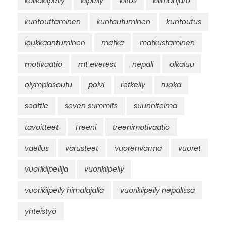
kalliokiipeily
kiipeily
kiitos
kilimanjaro
kuntouttaminen
kuntoutuminen
kuntoutus
loukkaantuminen
matka
matkustaminen
motivaatio
mt everest
nepali
olkaluu
olympiasoutu
polvi
retkeily
ruoka
seattle
seven summits
suunnitelma
tavoitteet
Treeni
treenimotivaatio
vaellus
varusteet
vuorenvarma
vuoret
vuorikiipeilijä
vuorikiipeily
vuorikiipeily himalajalla
vuorikiipeily nepalissa
yhteistyö