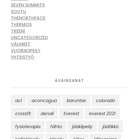
SEVEN SUMMITS
SOUTU
THENORTHFACE
THERMOS
TREENI
UNCATEGORIZED
VÄLINEET
VUORIKIIPEILY
YHTEISTYÖ
AVAINSANAT
acl
aconcagua
baruntse
colorado
crossfit
denali
Everest
everest 2021
fysioterapia
hiihto
jääkiipeily
jäätikkö