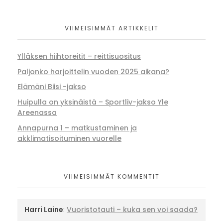
VIIMEISIMMÄT ARTIKKELIT
Ylläksen hiihtoreitit – reittisuositus
Paljonko harjoittelin vuoden 2025 aikana?
Elämäni Biisi -jakso
Huipulla on yksinäistä – Sportliv-jakso Yle
Areenassa
Annapurna 1 – matkustaminen ja
akklimatisoituminen vuorelle
VIIMEISIMMÄT KOMMENTIT
Harri Laine
:
Vuoristotauti – kuka sen voi saada?