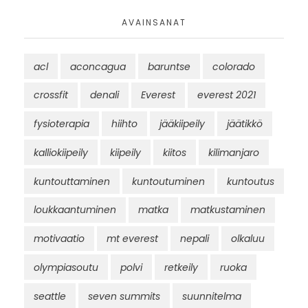
AVAINSANAT
acl
aconcagua
baruntse
colorado
crossfit
denali
Everest
everest 2021
fysioterapia
hiihto
jääkiipeily
jäätikkö
kalliokiipeily
kiipeily
kiitos
kilimanjaro
kuntouttaminen
kuntoutuminen
kuntoutus
loukkaantuminen
matka
matkustaminen
motivaatio
mt everest
nepali
olkaluu
olympiasoutu
polvi
retkeily
ruoka
seattle
seven summits
suunnitelma