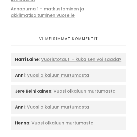
Annapurna 1 – matkustaminen ja
akklimatisoituminen vuorelle
VIIMEISIMMÄT KOMMENTIT
Harri Laine
:
Vuoristotauti – kuka sen voi saada?
Anni
:
Vuosi olkaluun murtumasta
Jere Reinikainen
:
Vuosi olkaluun murtumasta
Anni
:
Vuosi olkaluun murtumasta
Henna
:
Vuosi olkaluun murtumasta