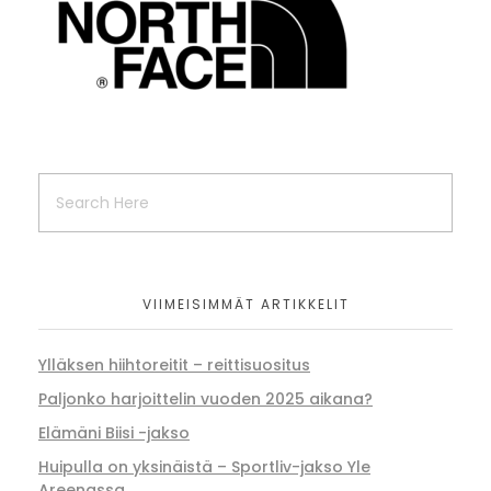
VIIMEISIMMÄT ARTIKKELIT
Ylläksen hiihtoreitit – reittisuositus
Paljonko harjoittelin vuoden 2025 aikana?
Elämäni Biisi -jakso
Huipulla on yksinäistä – Sportliv-jakso Yle
Areenassa