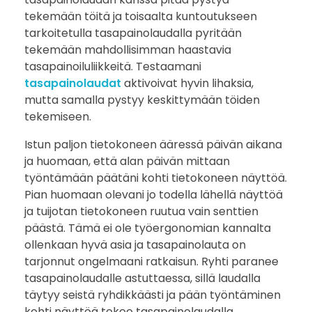
tekemään töitä ja toisaalta kuntoutukseen
tarkoitetulla tasapainolaudalla pyritään
tekemään mahdollisimman haastavia
tasapainoiluliikkeitä. Testaamani
tasapainolaudat
aktivoivat hyvin lihaksia,
mutta samalla pystyy keskittymään töiden
tekemiseen.
Istun paljon tietokoneen ääressä päivän aikana
ja huomaan, että alan päivän mittaan
työntämään päätäni kohti tietokoneen näyttöä.
Pian huomaan olevani jo todella lähellä näyttöä
ja tuijotan tietokoneen ruutua vain senttien
päästä. Tämä ei ole työergonomian kannalta
ollenkaan hyvä asia ja tasapainolauta on
tarjonnut ongelmaani ratkaisun. Ryhti paranee
tasapainolaudalle astuttaessa, sillä laudalla
täytyy seistä ryhdikkäästi ja pään työntäminen
kohti näyttöä tekee tasapainolaudalla