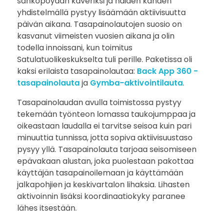
p
sähköpöydän kaveriksi ja näiden kahden
yhdistelmällä pystyy lisäämään aktiivisuutta
i
päivän aikana. Tasapainolautojen suosio on
kasvanut viimeisten vuosien aikana ja olin
s
todella innoissani, kun toimitus
Satulatuolikeskukselta tuli perille. Paketissa oli
t
kaksi erilaista tasapainolautaa:
Back App 360 -
e
tasapainolauta
ja
Gymba-aktivointilauta
.
Tasapainolaudan avulla toimistossa pystyy
e
tekemään työnteon lomassa taukojumppaa ja
l
oikeastaan laudalla ei tarvitse seisoa kuin pari
minuuttia tunnissa, jotta sopiva aktiivisuustaso
l
pysyy yllä. Tasapainolauta tarjoaa seisomiseen
epävakaan alustan, joka puolestaan pakottaa
e
käyttäjän tasapainoilemaan ja käyttämään
jalkapohjien ja keskivartalon lihaksia. Lihasten
aktivoinnin lisäksi koordinaatiokyky paranee
lähes itsestään.