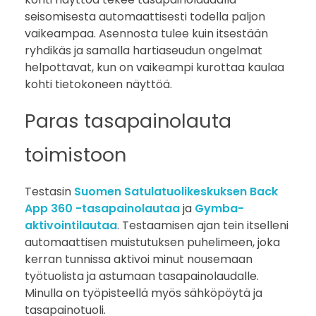
seisomisesta automaattisesti todella paljon
vaikeampaa. Asennosta tulee kuin itsestään
ryhdikäs ja samalla hartiaseudun ongelmat
helpottavat, kun on vaikeampi kurottaa kaulaa
kohti tietokoneen näyttöä.
Paras tasapainolauta
toimistoon
Testasin
Suomen Satulatuolikeskuksen
Back
App 360 -tasapainolautaa
ja
Gymba-
aktivointilautaa
. Testaamisen ajan tein itselleni
automaattisen muistutuksen puhelimeen, joka
kerran tunnissa aktivoi minut nousemaan
työtuolista ja astumaan tasapainolaudalle.
Minulla on työpisteellä myös sähköpöytä ja
tasapainotuoli.