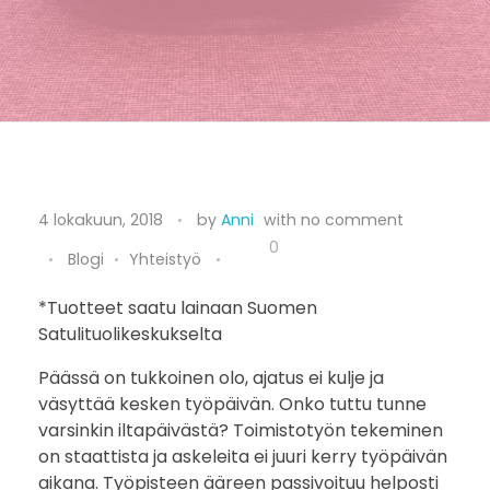
T
4 lokakuun, 2018
by
Anni
with
no comment
a
0
Blogi
Yhteistyö
s
*Tuotteet saatu lainaan Suomen
Satulituolikeskukselta
a
Päässä on tukkoinen olo, ajatus ei kulje ja
p
väsyttää kesken työpäivän. Onko tuttu tunne
a
varsinkin iltapäivästä? Toimistotyön tekeminen
on staattista ja askeleita ei juuri kerry työpäivän
i
aikana. Työpisteen ääreen passivoituu helposti