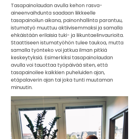
Tasapainolaudan avulla kehon rasva-
aineenvaihdunta saadaan liikkeelle
tasapainoilun aikana, painonhallinta parantuu,
istumatyö muuttuu aktiivisemmaksi ja samalla
ehkäistään erilaisia tuki- ja liikuntaelinvaurioita.
Staattiseen istumatyöhön tulee taukoa, mutta
samalla työnteko voi jatkua ilman pitkiä
keskeytyksiä. Esimerkiksi tasapainolaudan
avulla voi tauottaa työpäivää siten, että
tasapainoilee kaikkien puheluiden ajan,
etäpalaverin ajan tai joka tunti muutaman
minuutin.