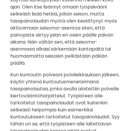
ajan. Olen itse lisännyt omaan työpäivääni
selkeästi lisää hetkiä, jolloin seison, mutta
tasapainolaudan myötä olen keskittynyt myös
aktivoimaan seisoma-asentoa siten, että
painopiste siirtyy jalan eri osien päälle päivän
aikana. Näin vältän sen, että seisoma-
asennossa alkaisi särkemään kantapäitä tai
huomaamatta seisoisin pelkästään päkiän
päällä.
Kun kuntoutin polveani polvileikkauksen jälkeen,
käytin yhtenä kuntoutusmenetelmänä
tasapainolautaa, jonka avulla aloitettiin polvelle
kiertovääntöharjoittelut. Työpisteen alle
tarkoitetut tasapainolaudat ovat kuitenkin
selkeästi helpompia kuin esimerkiksi
kuntoutukseen tarkoitetut tasapainolaudat. Syy
tähän on se, että työpisteen alle laitettavan
tasapainolaudan kanssa pitää pystyä