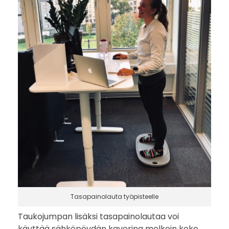
Tasapainolauta työpisteelle
Taukojumpan lisäksi tasapainolautaa voi
käyttää sähköpöydän kaverina melkein koko