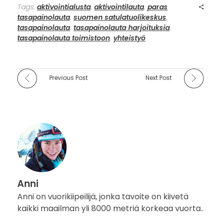
Tags:
aktivointialusta
,
aktivointilauta
,
paras
tasapainolauta
,
suomen satulatuolikeskus
,
tasapainolauta
,
tasapainolauta harjoituksia
,
tasapainolauta toimistoon
,
yhteistyö
Previous Post
Next Post
Anni
Anni on vuorikiipeilijä, jonka tavoite on kiivetä
kaikki maailman yli 8000 metriä korkeaa vuorta..