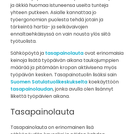
ja äkkiä huomaa istuneensa useita tunteja
n
yhteen putkeen. Asialle kannattaa jo
työergonomian puolesta tehdä jotain ja
o
tärkeintä hartia- ja selkävaivojen
l
ennaltaehkäisyssä on vain nousta ylös siitä
työtuolista.
a
Sähköpöytä ja
tasapainolauta
ovat erinomaisia
u
keinoja lisätä työpäivän aikana taukojumppien
määrää ja pitämään kropan aktiivisena myös
t
työpäivän kesken. Tasapainotuolin lisäksi sain
Suomen Satulatuolikeskukselta
koekäyttöön
a
tasapainolaudan
, jonka avulla olen lisännyt
liikettä työpäivien aikana.
t
y
Tasapainolauta
ö
Tasapainolauta on erinomainen lisä