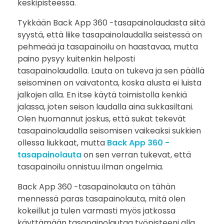
keskipisteessä.
Tykkään Back App 360 -tasapainolaudasta siitä
syystä, että liike tasapainolaudalla seistessä on
pehmeää ja tasapainoilu on haastavaa, mutta
paino pysyy kuitenkin helposti
tasapainolaudalla. Lauta on tukeva ja sen päällä
seisominen on vaivatonta, koska alusta ei luista
jalkojen alla. En itse käytä toimistolla kenkiä
jalassa, joten seison laudalla aina sukkasiltani.
Olen huomannut joskus, että sukat tekevät
tasapainolaudalla seisomisen vaikeaksi sukkien
ollessa liukkaat, mutta
Back App 360 -
tasapainolauta
on sen verran tukevat, että
tasapainoilu onnistuu ilman ongelmia.
Back App 360 -tasapainolauta on tähän
mennessä paras tasapainolauta, mitä olen
kokeillut ja tulen varmasti myös jatkossa
käyttämään tasapainolautaa työpisteeni alla