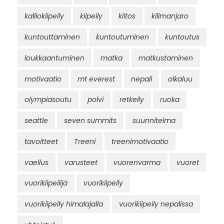
kalliokiipeily
kiipeily
kiitos
kilimanjaro
kuntouttaminen
kuntoutuminen
kuntoutus
loukkaantuminen
matka
matkustaminen
motivaatio
mt everest
nepali
olkaluu
olympiasoutu
polvi
retkeily
ruoka
seattle
seven summits
suunnitelma
tavoitteet
Treeni
treenimotivaatio
vaellus
varusteet
vuorenvarma
vuoret
vuorikiipeilijä
vuorikiipeily
vuorikiipeily himalajalla
vuorikiipeily nepalissa