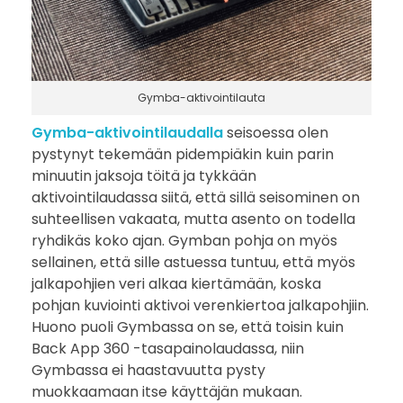
Gymba-aktivointilauta
Gymba-aktivointilaudalla
seisoessa olen
pystynyt tekemään pidempiäkin kuin parin
minuutin jaksoja töitä ja tykkään
aktivointilaudassa siitä, että sillä seisominen on
suhteellisen vakaata, mutta asento on todella
ryhdikäs koko ajan. Gymban pohja on myös
sellainen, että sille astuessa tuntuu, että myös
jalkapohjien veri alkaa kiertämään, koska
pohjan kuviointi aktivoi verenkiertoa jalkapohjiin.
Huono puoli Gymbassa on se, että toisin kuin
Back App 360 -tasapainolaudassa, niin
Gymbassa ei haastavuutta pysty
muokkaamaan itse käyttäjän mukaan.