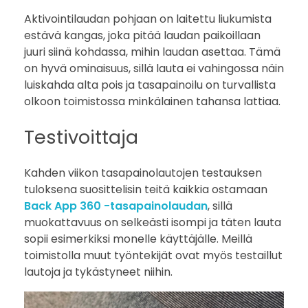
Aktivointilaudan pohjaan on laitettu liukumista
estävä kangas, joka pitää laudan paikoillaan
juuri siinä kohdassa, mihin laudan asettaa. Tämä
on hyvä ominaisuus, sillä lauta ei vahingossa näin
luiskahda alta pois ja tasapainoilu on turvallista
olkoon toimistossa minkälainen tahansa lattiaa.
Testivoittaja
Kahden viikon tasapainolautojen testauksen
tuloksena suosittelisin teitä kaikkia ostamaan
Back App 360 -tasapainolaudan
, sillä
muokattavuus on selkeästi isompi ja täten lauta
sopii esimerkiksi monelle käyttäjälle. Meillä
toimistolla muut työntekijät ovat myös testaillut
lautoja ja tykästyneet niihin.