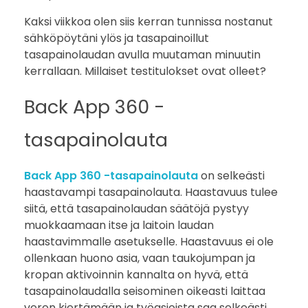
Kaksi viikkoa olen siis kerran tunnissa nostanut
sähköpöytäni ylös ja tasapainoillut
tasapainolaudan avulla muutaman minuutin
kerrallaan. Millaiset testitulokset ovat olleet?
Back App 360 -
tasapainolauta
Back App 360 -tasapainolauta
on selkeästi
haastavampi tasapainolauta. Haastavuus tulee
siitä, että tasapainolaudan säätöjä pystyy
muokkaamaan itse ja laitoin laudan
haastavimmalle asetukselle. Haastavuus ei ole
ollenkaan huono asia, vaan taukojumpan ja
kropan aktivoinnin kannalta on hyvä, että
tasapainolaudalla seisominen oikeasti laittaa
veren kiertämään ja työasioista saa selkeästi