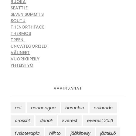
RUOKA
SEATTLE
SEVEN SUMMITS
SOUTU
THENORTHFACE
THERMOS
TREENI
UNCATEGORIZED
VÄLINEET
VUORIKIIPEILY
YHTEISTYÖ
AVAINSANAT
acl
aconcagua
baruntse
colorado
crossfit
denali
Everest
everest 2021
fysioterapia
hiihto
jääkiipeily
jäätikkö