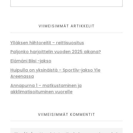
VIIMEISIMMÄT ARTIKKELIT
Ylläksen hiihtoreitit – reittisuositus
Paljonko harjoittelin vuoden 2025 aikana?
Elämäni Biisi -jakso
Huipulla on yksinäistä – Sportliv-jakso Yle
Areenassa
Annapurna 1 – matkustaminen ja
akklimatisoituminen vuorelle
VIIMEISIMMÄT KOMMENTIT