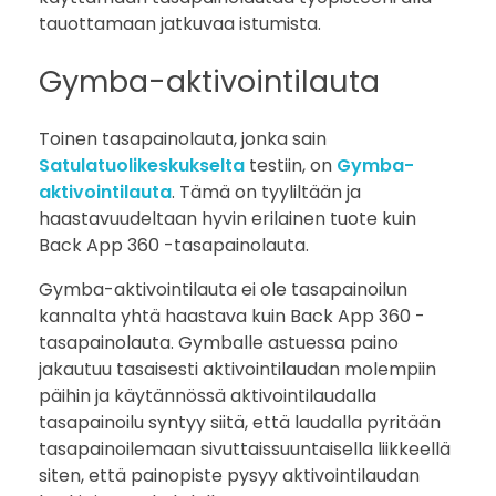
tauottamaan jatkuvaa istumista.
Gymba-aktivointilauta
Toinen tasapainolauta, jonka sain
Satulatuolikeskukselta
testiin, on
Gymba-
aktivointilauta
. Tämä on tyyliltään ja
haastavuudeltaan hyvin erilainen tuote kuin
Back App 360 -tasapainolauta.
Gymba-aktivointilauta ei ole tasapainoilun
kannalta yhtä haastava kuin Back App 360 -
tasapainolauta. Gymballe astuessa paino
jakautuu tasaisesti aktivointilaudan molempiin
päihin ja käytännössä aktivointilaudalla
tasapainoilu syntyy siitä, että laudalla pyritään
tasapainoilemaan sivuttaissuuntaisella liikkeellä
siten, että painopiste pysyy aktivointilaudan