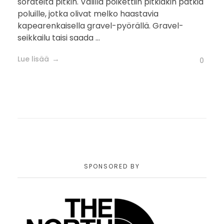
sorateitä pitkin. Välillä poikettiin pitkiäkin pätkiä
poluille, jotka olivat melko haastavia
kapearenkaisella gravel-pyörällä. Gravel-
seikkailu taisi saada ...
Lue lisää
0
SPONSORED BY