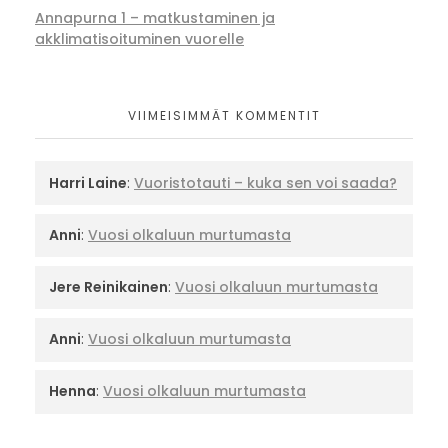
Annapurna 1 – matkustaminen ja
akklimatisoituminen vuorelle
VIIMEISIMMÄT KOMMENTIT
Harri Laine
:
Vuoristotauti – kuka sen voi saada?
Anni
:
Vuosi olkaluun murtumasta
Jere Reinikainen
:
Vuosi olkaluun murtumasta
Anni
:
Vuosi olkaluun murtumasta
Henna
:
Vuosi olkaluun murtumasta