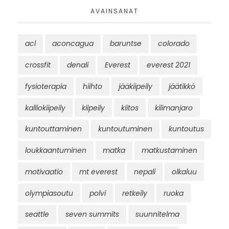
AVAINSANAT
acl
aconcagua
baruntse
colorado
crossfit
denali
Everest
everest 2021
fysioterapia
hiihto
jääkiipeily
jäätikkö
kalliokiipeily
kiipeily
kiitos
kilimanjaro
kuntouttaminen
kuntoutuminen
kuntoutus
loukkaantuminen
matka
matkustaminen
motivaatio
mt everest
nepali
olkaluu
olympiasoutu
polvi
retkeily
ruoka
seattle
seven summits
suunnitelma