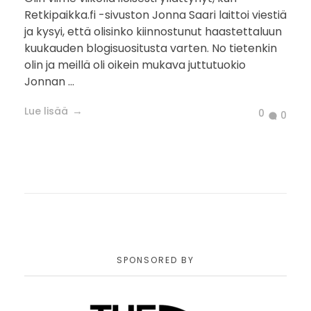
Retkipaikka.fi -sivuston Jonna Saari laittoi viestiä
ja kysyi, että olisinko kiinnostunut haastettaluun
kuukauden blogisuositusta varten. No tietenkin
olin ja meillä oli oikein mukava juttutuokio
Jonnan ...
Lue lisää
0
0
SPONSORED BY