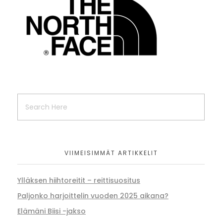
VIIMEISIMMÄT ARTIKKELIT
Ylläksen hiihtoreitit – reittisuositus
Paljonko harjoittelin vuoden 2025 aikana?
Elämäni Biisi -jakso