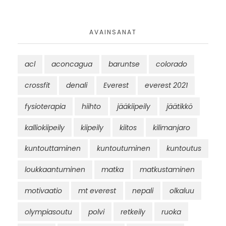
AVAINSANAT
acl
aconcagua
baruntse
colorado
crossfit
denali
Everest
everest 2021
fysioterapia
hiihto
jääkiipeily
jäätikkö
kalliokiipeily
kiipeily
kiitos
kilimanjaro
kuntouttaminen
kuntoutuminen
kuntoutus
loukkaantuminen
matka
matkustaminen
motivaatio
mt everest
nepali
olkaluu
olympiasoutu
polvi
retkeily
ruoka