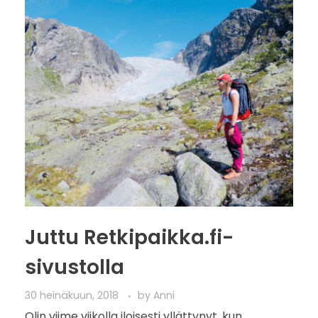
Juttu Retkipaikka.fi-
sivustolla
30 heinäkuun, 2018
by
Anni
Olin viime viikolla iloisesti yllättynyt, kun