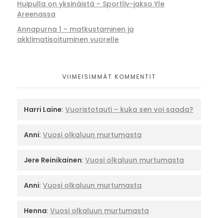
Huipulla on yksinäistä – Sportliv-jakso Yle
Areenassa
Annapurna 1 – matkustaminen ja
akklimatisoituminen vuorelle
VIIMEISIMMÄT KOMMENTIT
Harri Laine
:
Vuoristotauti – kuka sen voi saada?
Anni
:
Vuosi olkaluun murtumasta
Jere Reinikainen
:
Vuosi olkaluun murtumasta
Anni
:
Vuosi olkaluun murtumasta
Henna
:
Vuosi olkaluun murtumasta