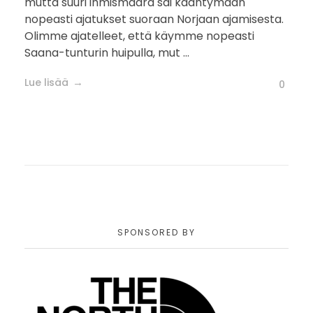
mutta suuri ihmismäärä sai kääntymään
nopeasti ajatukset suoraan Norjaan ajamisesta.
Olimme ajatelleet, että käymme nopeasti
Saana-tunturin huipulla, mut ...
Lue lisää
0
SPONSORED BY