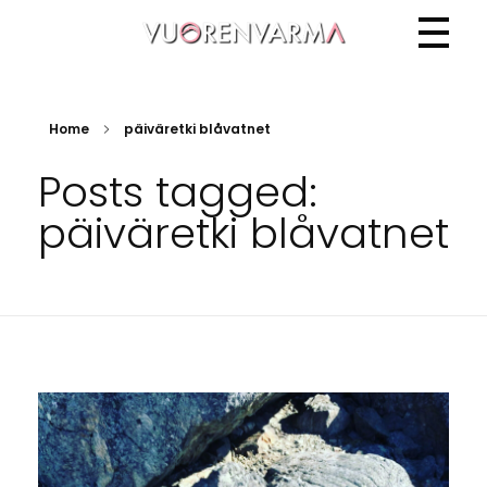
Vuorenvarma
Home
päiväretki blåvatnet
Posts tagged:
päiväretki blåvatnet