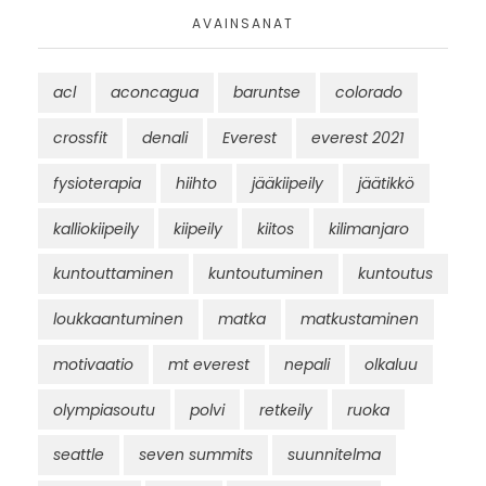
AVAINSANAT
acl
aconcagua
baruntse
colorado
crossfit
denali
Everest
everest 2021
fysioterapia
hiihto
jääkiipeily
jäätikkö
kalliokiipeily
kiipeily
kiitos
kilimanjaro
kuntouttaminen
kuntoutuminen
kuntoutus
loukkaantuminen
matka
matkustaminen
motivaatio
mt everest
nepali
olkaluu
olympiasoutu
polvi
retkeily
ruoka
seattle
seven summits
suunnitelma