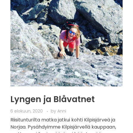
Lyngen ja Blåvatnet
6 elokuun, 2020
by
Anni
Riisitunturilta matka jatkui kohti Kilpisjärveä ja
Norjaa. Pysähdyimme Kilpisjärvellä kauppaan,