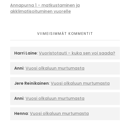
Annapurna 1 – matkustaminen ja
akklimatisoituminen vuorelle
VIIMEISIMMÄT KOMMENTIT
Harri Laine
:
Vuoristotauti – kuka sen voi saada?
Anni
:
Vuosi olkaluun murtumasta
Jere Reinikainen
:
Vuosi olkaluun murtumasta
Anni
:
Vuosi olkaluun murtumasta
Henna
:
Vuosi olkaluun murtumasta