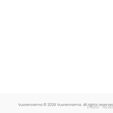
Vuorenvarma
© 2026 Vuorenvarma. All rights reserved
ETUSIVU
PALVEL