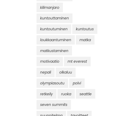
kilimanjaro
kuntouttaminen
kuntoutuminen
kuntoutus
loukkaantuminen
matka
matkustaminen
motivaatio
mt everest
nepali
olkaluu
olympiasoutu
polvi
retkeily
ruoka
seattle
seven summits
suunnitelma
tavoitteet