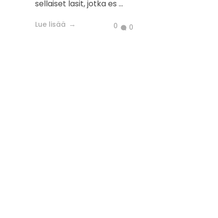
sellaiset lasit, jotka es ...
Lue lisää
0
0