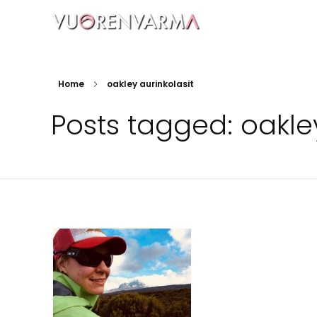
Vuorenvarma
Home
oakley aurinkolasit
Posts tagged: oakley