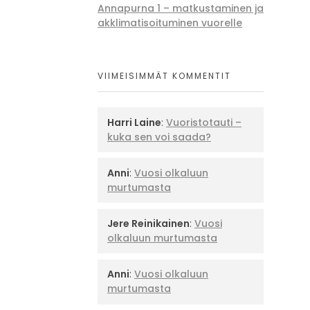
Annapurna 1 – matkustaminen ja
akklimatisoituminen vuorelle
VIIMEISIMMÄT KOMMENTIT
Harri Laine
:
Vuoristotauti –
kuka sen voi saada?
Anni
:
Vuosi olkaluun
murtumasta
Jere Reinikainen
:
Vuosi
olkaluun murtumasta
Anni
:
Vuosi olkaluun
murtumasta