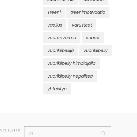
Treeni
treenimotivaatio
vaellus
varusteet
vuorenvarma
vuoret
vuorikiipeilijä
vuorikiipeily
vuorikiipeily himalajalla
vuorikiipeily nepalissa
yhteistyö
A YHTEYTTÄ