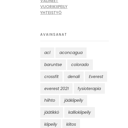
VÄLINEET
VUORIKIIPEILY
YHTEISTYÖ
AVAINSANAT
acl
aconcagua
baruntse
colorado
crossfit
denali
Everest
everest 2021
fysioterapia
hiihto
jääkiipeily
jäätikkö
kalliokiipeily
kiipeily
kiitos