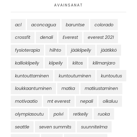
AVAINSANAT
acl
aconcagua
baruntse
colorado
crossfit
denali
Everest
everest 2021
fysioterapia
hiihto
jääkiipeily
jäätikkö
kalliokiipeily
kiipeily
kiitos
kilimanjaro
kuntouttaminen
kuntoutuminen
kuntoutus
loukkaantuminen
matka
matkustaminen
motivaatio
mt everest
nepali
olkaluu
olympiasoutu
polvi
retkeily
ruoka
seattle
seven summits
suunnitelma