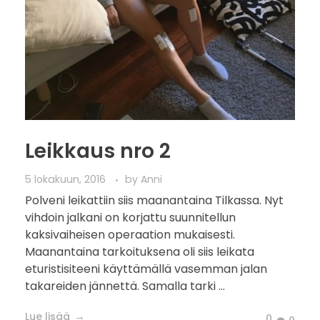
Leikkaus nro 2
5 lokakuun, 2016
by
Anni
Polveni leikattiin siis maanantaina Tilkassa. Nyt
vihdoin jalkani on korjattu suunnitellun
kaksivaiheisen operaation mukaisesti.
Maanantaina tarkoituksena oli siis leikata
eturistisiteeni käyttämällä vasemman jalan
takareiden jännettä. Samalla tarki ...
Lue lisää
0