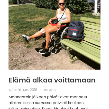
Elämä alkaa voittamaan
4 kesäkuun, 2016
by
Anni
Maanantain jälkeen päivät ovat menneet
aikamoisessa sumussa polvileikkauksen
jälkimeiningeissä. Kovat kipulääkkeet ovat