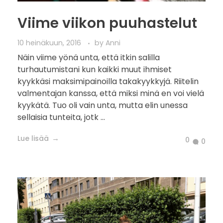
Viime viikon puuhastelut
10 heinäkuun, 2016
by
Anni
Näin viime yönä unta, että itkin salilla
turhautumistani kun kaikki muut ihmiset
kyykkäsi maksimipainoilla takakyykkyjä. Riitelin
valmentajan kanssa, että miksi minä en voi vielä
kyykätä. Tuo oli vain unta, mutta elin unessa
sellaisia tunteita, jotk ...
Lue lisää
0
0