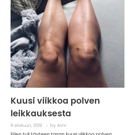
Kuusi viikkoa polven
leikkauksesta
9 elokuun, 2019
by
Anni
Eilen tuli täyteen tasan kuusi viikkoa polven