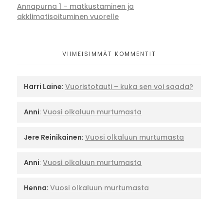
Annapurna 1 – matkustaminen ja
akklimatisoituminen vuorelle
VIIMEISIMMÄT KOMMENTIT
Harri Laine
:
Vuoristotauti – kuka sen voi saada?
Anni
:
Vuosi olkaluun murtumasta
Jere Reinikainen
:
Vuosi olkaluun murtumasta
Anni
:
Vuosi olkaluun murtumasta
Henna
:
Vuosi olkaluun murtumasta