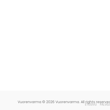
Vuorenvarma
© 2026 Vuorenvarma. All rights reserved
ETUSIVU
PALVEL