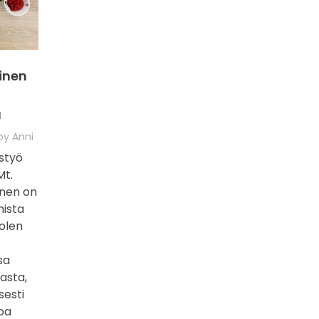
inen
ä
by
Anni
styö
Mt.
inen on
mista
 olen
sa
asta,
esti
oa