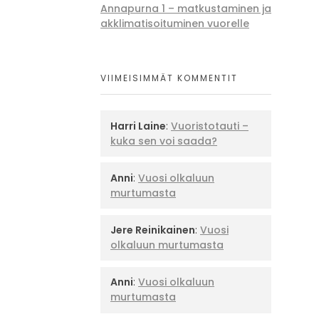
Annapurna 1 – matkustaminen ja
akklimatisoituminen vuorelle
VIIMEISIMMÄT KOMMENTIT
Harri Laine
:
Vuoristotauti –
kuka sen voi saada?
Anni
:
Vuosi olkaluun
murtumasta
Jere Reinikainen
:
Vuosi
olkaluun murtumasta
Anni
:
Vuosi olkaluun
murtumasta