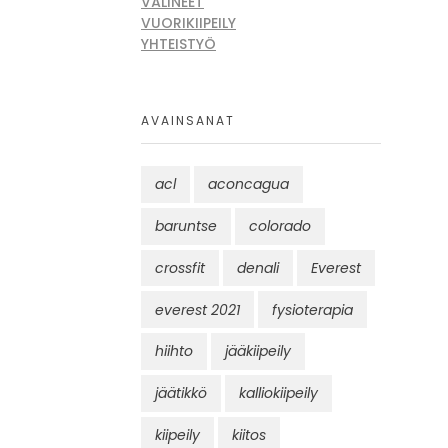
VÄLINEET
VUORIKIIPEILY
YHTEISTYÖ
AVAINSANAT
acl
aconcagua
baruntse
colorado
crossfit
denali
Everest
everest 2021
fysioterapia
hiihto
jääkiipeily
jäätikkö
kalliokiipeily
kiipeily
kiitos