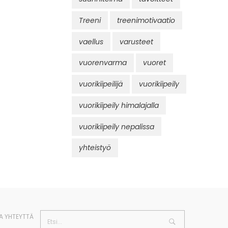
Treeni
treenimotivaatio
vaellus
varusteet
vuorenvarma
vuoret
vuorikiipeilijä
vuorikiipeily
vuorikiipeily himalajalla
vuorikiipeily nepalissa
yhteistyö
A YHTEYTTÄ