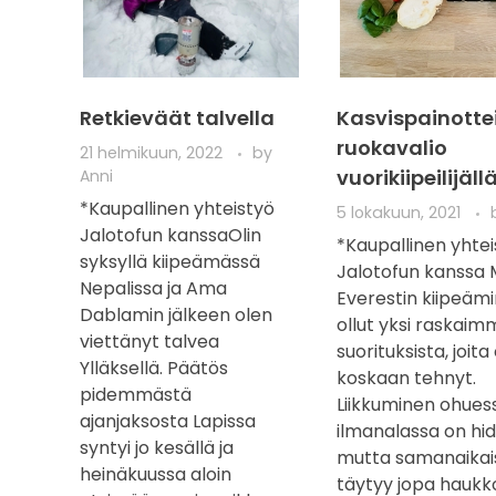
Retkieväät talvella
Kasvispainotte
ruokavalio
21 helmikuun, 2022
by
vuorikiipeilijäll
Anni
*Kaupallinen yhteistyö
5 lokakuun, 2021
Jalotofun kanssaOlin
*Kaupallinen yhtei
syksyllä kiipeämässä
Jalotofun kanssa 
Nepalissa ja Ama
Everestin kiipeäm
Dablamin jälkeen olen
ollut yksi raskaim
viettänyt talvea
suorituksista, joita
Ylläksellä. Päätös
koskaan tehnyt.
pidemmästä
Liikkuminen ohues
ajanjaksosta Lapissa
ilmanalassa on hid
syntyi jo kesällä ja
mutta samanaikais
heinäkuussa aloin
täytyy jopa haukk