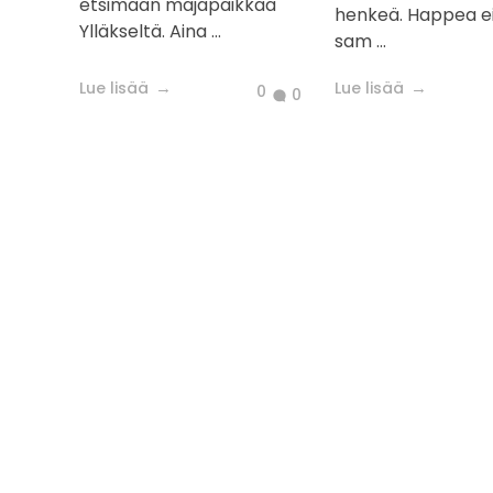
etsimään majapaikkaa
henkeä. Happea ei
Ylläkseltä. Aina ...
sam ...
Lue lisää
Lue lisää
0
0