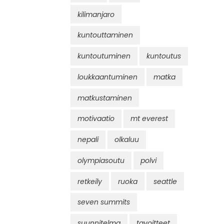
kilimanjaro
kuntouttaminen
kuntoutuminen
kuntoutus
loukkaantuminen
matka
matkustaminen
motivaatio
mt everest
nepali
olkaluu
olympiasoutu
polvi
retkeily
ruoka
seattle
seven summits
suunnitelma
tavoitteet