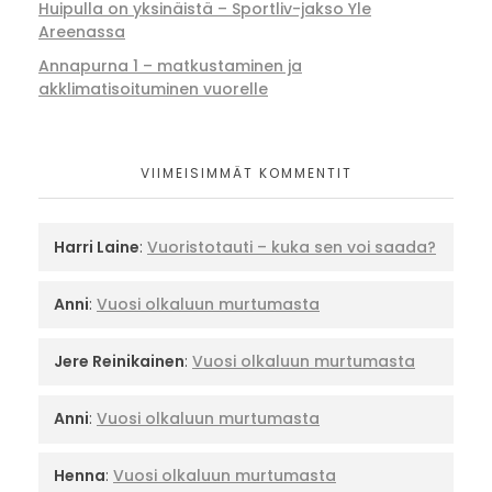
Huipulla on yksinäistä – Sportliv-jakso Yle
Areenassa
Annapurna 1 – matkustaminen ja
akklimatisoituminen vuorelle
VIIMEISIMMÄT KOMMENTIT
Harri Laine
:
Vuoristotauti – kuka sen voi saada?
Anni
:
Vuosi olkaluun murtumasta
Jere Reinikainen
:
Vuosi olkaluun murtumasta
Anni
:
Vuosi olkaluun murtumasta
Henna
:
Vuosi olkaluun murtumasta