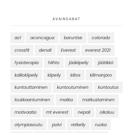
AVAINSANAT
acl
aconcagua
baruntse
colorado
crossfit
denali
Everest
everest 2021
fysioterapia
hiihto
jääkiipeily
jäätikkö
kalliokiipeily
kiipeily
kiitos
kilimanjaro
kuntouttaminen
kuntoutuminen
kuntoutus
loukkaantuminen
matka
matkustaminen
motivaatio
mt everest
nepali
olkaluu
olympiasoutu
polvi
retkeily
ruoka