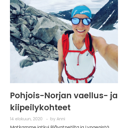
Pohjois-Norjan vaellus- ja
kiipeilykohteet
14 elokuun, 2020
by
Anni
Matkamme jatkui Blåvatnetilta ja Lyngenistä