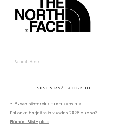
VIIMEISIMMÄT ARTIKKELIT
Ylläksen hiihtoreitit – reittisuositus
Paljonko harjoittelin vuoden 2025 aikana?
Elämäni Biisi -jakso