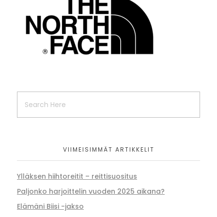
VIIMEISIMMÄT ARTIKKELIT
Ylläksen hiihtoreitit – reittisuositus
Paljonko harjoittelin vuoden 2025 aikana?
Elämäni Biisi -jakso