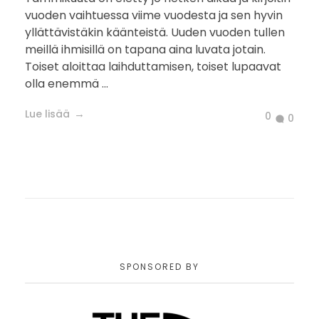
vuoden vaihtuessa viime vuodesta ja sen hyvin
yllättävistäkin käänteistä. Uuden vuoden tullen
meillä ihmisillä on tapana aina luvata jotain.
Toiset aloittaa laihduttamisen, toiset lupaavat
olla enemmä ...
Lue lisää
0
0
SPONSORED BY