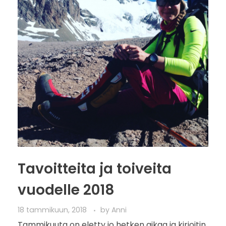
Tavoitteita ja toiveita
vuodelle 2018
18 tammikuun, 2018
by
Anni
Tammikuuta on eletty jo hetken aikaa ja kirjoitin