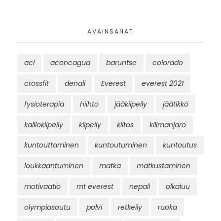
AVAINSANAT
acl
aconcagua
baruntse
colorado
crossfit
denali
Everest
everest 2021
fysioterapia
hiihto
jääkiipeily
jäätikkö
kalliokiipeily
kiipeily
kiitos
kilimanjaro
kuntouttaminen
kuntoutuminen
kuntoutus
loukkaantuminen
matka
matkustaminen
motivaatio
mt everest
nepali
olkaluu
olympiasoutu
polvi
retkeily
ruoka