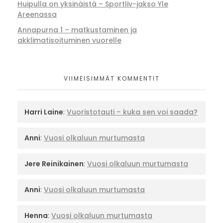
Huipulla on yksinäistä – Sportliv-jakso Yle
Areenassa
Annapurna 1 – matkustaminen ja
akklimatisoituminen vuorelle
VIIMEISIMMÄT KOMMENTIT
Harri Laine
:
Vuoristotauti – kuka sen voi saada?
Anni
:
Vuosi olkaluun murtumasta
Jere Reinikainen
:
Vuosi olkaluun murtumasta
Anni
:
Vuosi olkaluun murtumasta
Henna
:
Vuosi olkaluun murtumasta