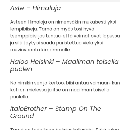
Aste – Himalaja
Asteen Himalaja on nimensäkin mukaisesti yksi
lempibiisejä. Tämä on myös tosi hyvä
tsemppibiisi jos tuntuu, että voimat ovat lopussa
ja silti täytyisi saada puristettua vielä yksi
ruuvinvääntö kireämmälle.
Haloo Helsinki – Maailman toisella
puolen
No nimikin sen jo kertoo, biisi antaa voimaan, kun
koti on mielessä ja itse on maailman toisella
puolella.
ItaloBrother – Stamp On The
Ground
Tämä on todellinen boksiaskellusbiisi. Tätä tulee