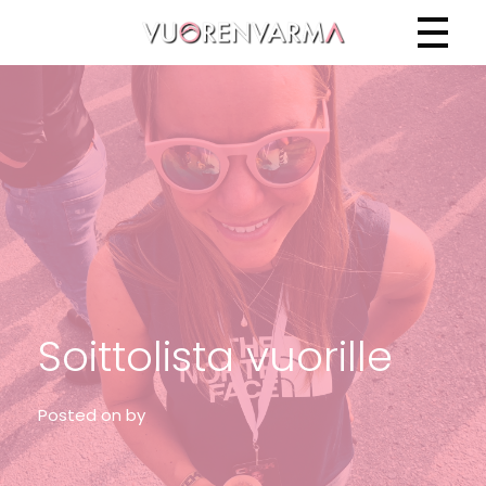
Vuorenvarma
Soittolista vuorille
Posted on
by