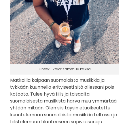
l
e
Cheek -Valot sammuu keikka
Matkoilla kaipaan suomalaista musiikkia ja
tykkään kuunnella erityisesti sitä ollessani pois
kotoota. Tulee hyvä fiilis ja toisaalta
suomalaisesta musiikista harva muu ymmärtää
yhtään mitään. Olen siis täysin etuoikeutettu
kuuntelemaan suomalaista musiikkia teltassa ja
fiilistelemään tilanteeseen sopivia sanoja.