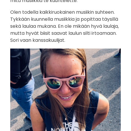
mitä musiikkia te kuuntelette.
i
Olen todella kaikkiruokainen musiikin suhteen.
Tykkään kuunnella musiikkia ja popittaa täysillä
s
sekä laulaa mukana. En ole mikään hyvä laulaja,
t
mutta hyvät biisit saavat laulun silti irtoamaan.
Sori vaan kanssakuulijat.
a
v
u
o
r
i
l