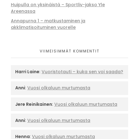
Huipulla on yksinäistä – Sportliv-jakso Yle
Areenassa
Annapurna 1 – matkustaminen ja
akklimatisoituminen vuorelle
VIIMEISIMMÄT KOMMENTIT
Harri Laine
:
Vuoristotauti – kuka sen voi saada?
Anni
:
Vuosi olkaluun murtumasta
Jere Reinikainen
:
Vuosi olkaluun murtumasta
Anni
:
Vuosi olkaluun murtumasta
Henna
:
Vuosi olkaluun murtumasta