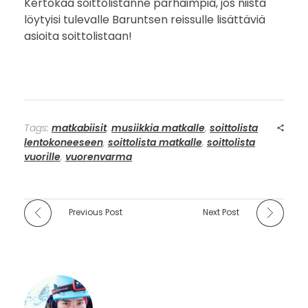
Kertokaa soittolistanne parhaimpia, jos niistä
löytyisi tulevalle Baruntsen reissulle lisättäviä
asioita soittolistaan!
Tags:
matkabiisit
,
musiikkia matkalle
,
soittolista
lentokoneeseen
,
soittolista matkalle
,
soittolista
vuorille
,
vuorenvarma
Previous Post
Next Post