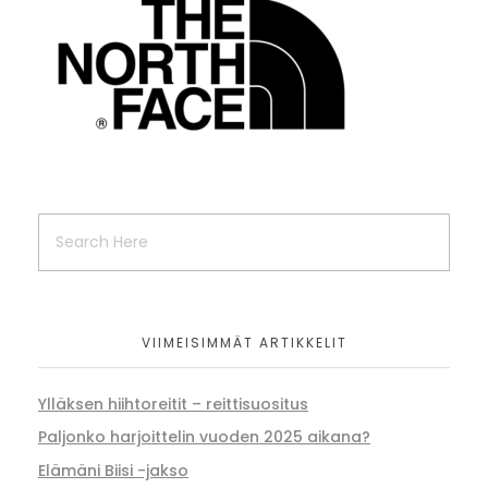
VIIMEISIMMÄT ARTIKKELIT
Ylläksen hiihtoreitit – reittisuositus
Paljonko harjoittelin vuoden 2025 aikana?
Elämäni Biisi -jakso