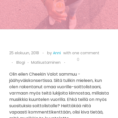
S
25 elokuun, 2018
by
Anni
with
one comment
o
0
Blogi
Matkustaminen
i
Olin eilen Cheekin Valot sammuu -
jäähyväiskonsertissa. Siitä tulikin mieleen, kun
t
olen rakentanut omaa vuorille-soittolistaani,
t
varmaan myös teitä lukijoita kiinnostaa, millaista
musiikkia kuuntelen vuorilla. Ehkä teillä on myös
o
suosituksia soittolistalle? Heittäkää niitä
vapaasti kommenttikenttään, olisi kiva tietää,
l