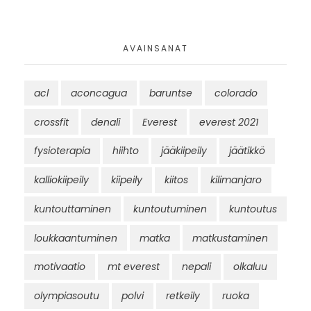
AVAINSANAT
acl
aconcagua
baruntse
colorado
crossfit
denali
Everest
everest 2021
fysioterapia
hiihto
jääkiipeily
jäätikkö
kalliokiipeily
kiipeily
kiitos
kilimanjaro
kuntouttaminen
kuntoutuminen
kuntoutus
loukkaantuminen
matka
matkustaminen
motivaatio
mt everest
nepali
olkaluu
olympiasoutu
polvi
retkeily
ruoka