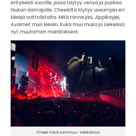
erityisesti vuorille, jossa täytyy venyä ja puskea
hiukan äärirajoille. Cheekiltä löytyy useampia eri
biisejä soittolistalta.
Mitä tänne jää, Jippikayjei,
Avaimet mun kiesiin, Kuka muu muka ja Liekeissä
nyt muutaman mainitakseni.
Cheek Valot sammuu -keikkalava