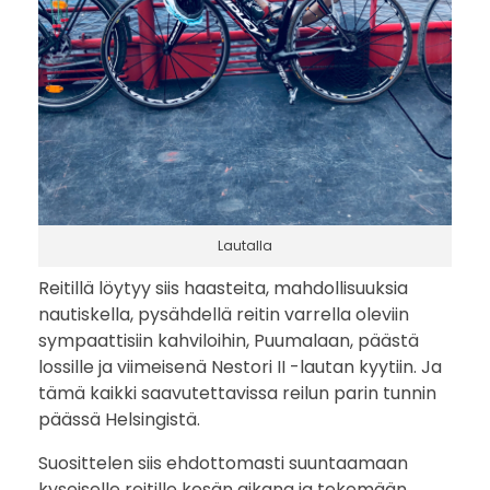
Lautalla
Reitillä löytyy siis haasteita, mahdollisuuksia
nautiskella, pysähdellä reitin varrella oleviin
sympaattisiin kahviloihin, Puumalaan, päästä
lossille ja viimeisenä Nestori II -lautan kyytiin. Ja
tämä kaikki saavutettavissa reilun parin tunnin
päässä Helsingistä.
Suosittelen siis ehdottomasti suuntaamaan
kyseiselle reitille kesän aikana ja tekemään