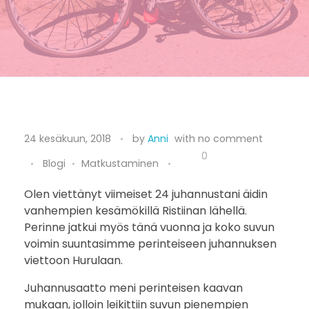
P
24 kesäkuun, 2018
by
Anni
with
no comment
u
0
Blogi
Matkustaminen
u
Olen viettänyt viimeiset 24 juhannustani äidin
vanhempien kesämökillä Ristiinan lähellä.
m
Perinne jatkui myös tänä vuonna ja koko suvun
a
voimin suuntasimme perinteiseen juhannuksen
viettoon Hurulaan.
l
Juhannusaatto meni perinteisen kaavan
a
mukaan, jolloin leikittiin suvun pienempien