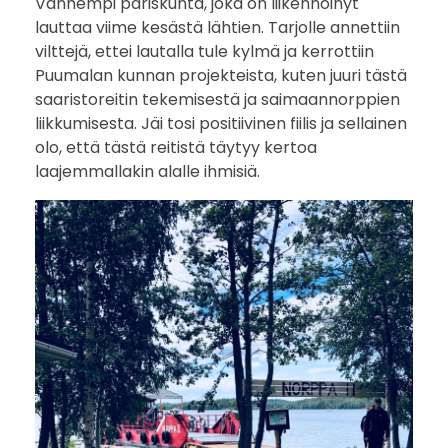
Vanhempi pariskunta, joka on liikennöinyt
lauttaa viime kesästä lähtien. Tarjolle annettiin
vilttejä, ettei lautalla tule kylmä ja kerrottiin
Puumalan kunnan projekteista, kuten juuri tästä
saaristoreitin tekemisestä ja saimaannorppien
liikkumisesta. Jäi tosi positiivinen fiilis ja sellainen
olo, että tästä reitistä täytyy kertoa
laajemmallakin alalle ihmisiä.