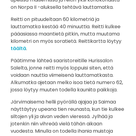
on Norpa II -aluksella tehtävä lauttamatka.
Reitti on pituudeltaan 60 kilometriä ja
lauttamatka kestää 40 minuuttia. Reitti kulkee
pääasiassa maantietä pitkin, mutta muutama
kilometri on myös soratietä. Reittikartta löytyy
täältä
.
Päätimme lähteä saaristoreitille Hurissalon
Salelta, jonne reitti myös loppuisi siten, että
voidaan nauttia viimeisenä lauttamatkasta.
Alkumatka ajetaan melko isoa tietä numero 62,
jossa löytyy muuten todella kauniita paikkoja.
Järvimaisema hellii pyörällä ajajaa ja Saimaa
näyttäytyy upeana tien reunasta, kun tie kulkee
siltojen yli ja aivan veden vieressä. Jylhää ja
jotenkin niin vihreää vielä tähän aikaan
vuodesta. Minulla on todella ihania muistoja