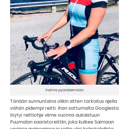
e
i
t
t
i
Valmis pyöräilemään
Tänään sunnuntaina olikin sitten tarkoitus ajella
vähän pidempi reitti. Ihan sattumalta Googlesta
löytyi reittiohje viime vuonna aukaistuun
Puumalan saaristoreittiin, joka kulkee Saimaan
upeissa maisemissa ja reitin yksi kohokohdista