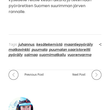
pyöräretken Suomen suurimman järven
rannalle.
Tags:
juhannus
,
kesätekemistä
,
maantiepyöräily
,
matkavinkki
,
puumala
,
puumalan saaristoreitti
,
pyöräily
,
saimaa
,
suomimatkailu
,
vuorenvarma
Previous Post
Next Post