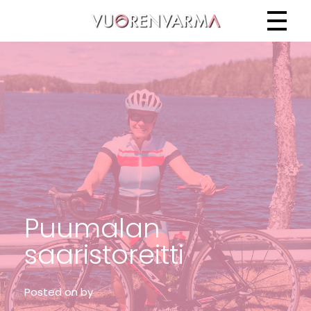
Vuorenvarma
Puumalan
saaristoreitti
Posted on
by