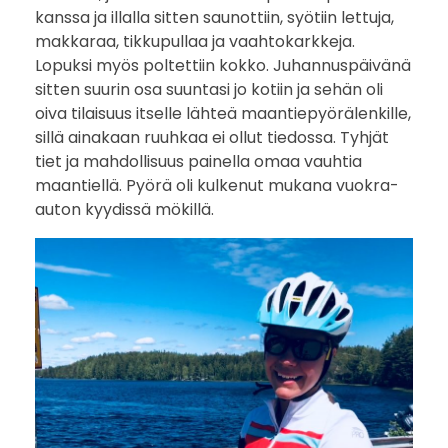
kanssa ja illalla sitten saunottiin, syötiin lettuja,
n
makkaraa, tikkupullaa ja vaahtokarkkeja.
Lopuksi myös poltettiin kokko. Juhannuspäivänä
s
sitten suurin osa suuntasi jo kotiin ja sehän oli
a
oiva tilaisuus itselle lähteä maantiepyörälenkille,
sillä ainakaan ruuhkaa ei ollut tiedossa. Tyhjät
a
tiet ja mahdollisuus painella omaa vauhtia
maantiellä. Pyörä oli kulkenut mukana vuokra-
r
auton kyydissä mökillä.
i
s
t
o
r