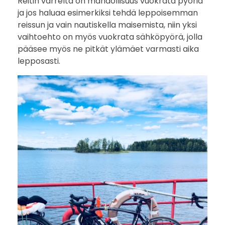
Reitin varrelta on mahdollisuus vuokrata pyöriä
ja jos haluaa esimerkiksi tehdä leppoisemman
reissun ja vain nautiskella maisemista, niin yksi
vaihtoehto on myös vuokrata sähköpyörä, jolla
pääsee myös ne pitkät ylämäet varmasti aika
lepposasti.