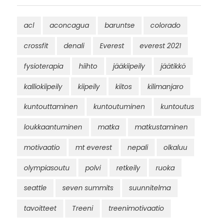
acl
aconcagua
baruntse
colorado
crossfit
denali
Everest
everest 2021
fysioterapia
hiihto
jääkiipeily
jäätikkö
kalliokiipeily
kiipeily
kiitos
kilimanjaro
kuntouttaminen
kuntoutuminen
kuntoutus
loukkaantuminen
matka
matkustaminen
motivaatio
mt everest
nepali
olkaluu
olympiasoutu
polvi
retkeily
ruoka
seattle
seven summits
suunnitelma
tavoitteet
Treeni
treenimotivaatio