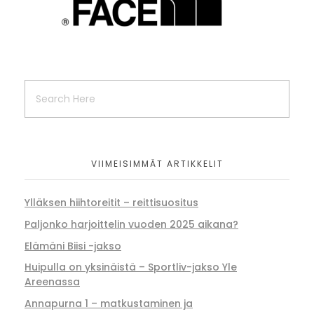
VIIMEISIMMÄT ARTIKKELIT
Ylläksen hiihtoreitit – reittisuositus
Paljonko harjoittelin vuoden 2025 aikana?
Elämäni Biisi -jakso
Huipulla on yksinäistä – Sportliv-jakso Yle
Areenassa
Annapurna 1 – matkustaminen ja