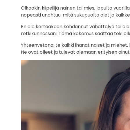
Olkookin kiipeilijä nainen tai mies, lopulta vuori
nopeasti unohtuu, mitä sukupuolta olet ja kaikkein
En ole kertaakaan kohdannut vähättelyä tai ala
retkikunnassani. Tämä kokemus saattaa toki olla 
Yhteenvetona: te kaikki ihanat naiset ja miehet,
Ne ovat olleet ja tulevat olemaan erityisen ainu