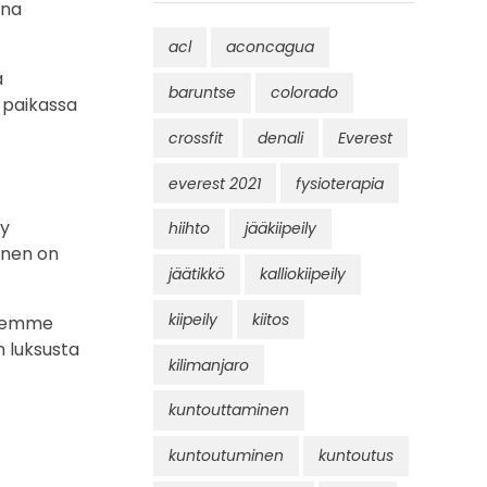
ena
acl
aconcagua
ä
baruntse
colorado
 paikassa
crossfit
denali
Everest
everest 2021
fysioterapia
ty
hiihto
jääkiipeily
minen on
jäätikkö
kalliokiipeily
kiipeily
kiitos
 olemme
n luksusta
kilimanjaro
kuntouttaminen
kuntoutuminen
kuntoutus