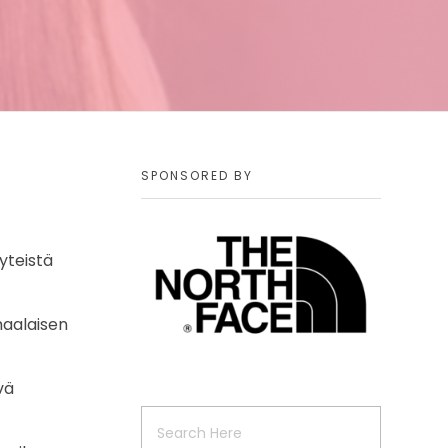
SPONSORED BY
yteistä
maalaisen
vä