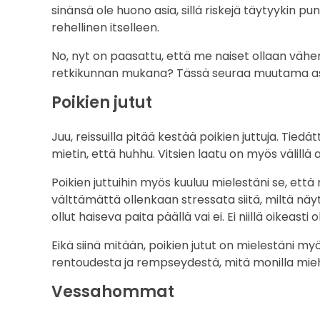
sinänsä ole huono asia, sillä riskejä täytyykin p
rehellinen itselleen.
No, nyt on paasattu, että me naiset ollaan vähem
retkikunnan mukana? Tässä seuraa muutama asia
Poikien jutut
Juu, reissuilla pitää kestää poikien juttuja. Tiedät
mietin, että huhhu. Vitsien laatu on myös välillä 
Poikien juttuihin myös kuuluu mielestäni se, että
välttämättä ollenkaan stressata siitä, miltä nä
ollut haiseva paita päällä vai ei. Ei niillä oikeasti o
Eikä siinä mitään, poikien jutut on mielestäni myös
rentoudesta ja rempseydestä, mitä monilla miehi
Vessahommat