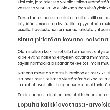
Yksi asia, jota miesten voi olla vaikea ymmärtää 
vessassa vuorilla. Se ei olekaan ihan yhtä yksinke
Tämä tuntuu hassulta jutulta, mutta välillä se 
käydään vessassa ja kyllä, silloin pyydetään mu
asioilla. Köydestähän ei meinaa lähdetä yhtään mi
Sinua pidetään kovana naisena
Olen melkein kaikilla retkillä törmännyt erityisen
kiipeilevänä naisena erityisen kovana mimminä. E
täysin normaalia ja sitähän tekee tosi moni muuk
Naisena minut on otettu huomioon esimerkiksi si
istuneet messiteltassa viettämässä aikaa tai ruok
ja miehet ovat olleet super huomioonottavia. Se
Toisin sanoen, minut on aina otettu huomioon erit
Lopulta kaikki ovat tasa-arvoisi