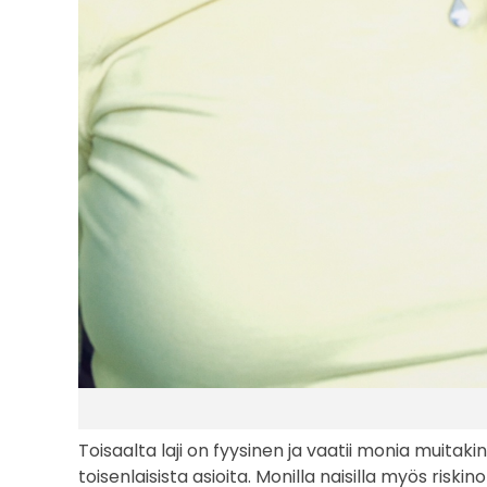
n
a
s
s
a
Toisaalta laji on fyysinen ja vaatii monia muitak
toisenlaisista asioita. Monilla naisilla myös risk