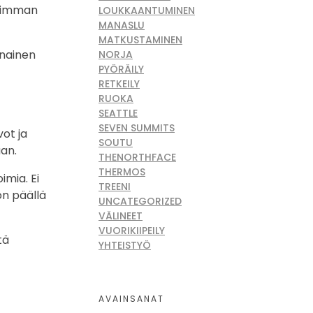
lisimman
LOUKKAANTUMINEN
MANASLU
MATKUSTAMINEN
 nainen
NORJA
PYÖRÄILY
RETKEILY
RUOKA
SEATTLE
SEVEN SUMMITS
vot ja
SOUTU
aan.
THENORTHFACE
THERMOS
imia. Ei
TREENI
on päällä
UNCATEGORIZED
VÄLINEET
VUORIKIIPEILY
tä
YHTEISTYÖ
AVAINSANAT