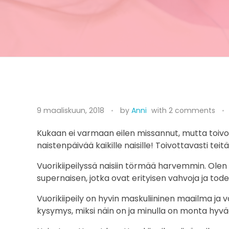
N
9 maaliskuun, 2018
by
Anni
with
2 comments
a
Kukaan ei varmaan eilen missannut, mutta toivott
i
naistenpäivää kaikille naisille! Toivottavasti teitä
s
Vuorikiipeilyssä naisiin törmää harvemmin. Ol
supernaisen, jotka ovat erityisen vahvoja ja todell
e
Vuorikiipeily on hyvin maskuliininen maailma ja va
n
kysymys, miksi näin on ja minulla on monta hyvä
a