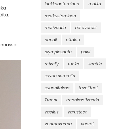
loukkaantuminen
matka
ika
öitä.
matkustaminen
motivaatio
mt everest
nepali
olkaluu
unnassa.
olympiasoutu
polvi
retkeily
ruoka
seattle
seven summits
suunnitelma
tavoitteet
Treeni
treenimotivaatio
vaellus
varusteet
vuorenvarma
vuoret