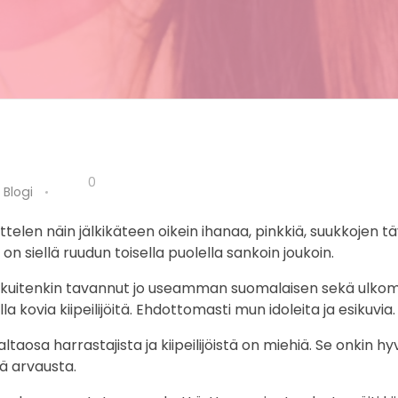
0
Blogi
elen näin jälkikäteen oikein ihanaa, pinkkiä, suukkojen tä
 on siellä ruudun toisella puolella sankoin joukoin.
en kuitenkin tavannut jo useamman suomalaisen sekä ulko
a kovia kiipeilijöitä. Ehdottomasti mun idoleita ja esikuvia.
ltaosa harrastajista ja kiipeilijöistä on miehiä. Se onkin hy
ä arvausta.