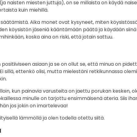
(ja naisten miesten juttuja), on se millaista on käydä nais
rtaista kuin miehillä.
on säätämistä. Aika monet ovat kysyneet, miten köysistöss
iden köysistön jäseniä kääntämään päätä ja käydään siinä
hinkään, koska aina on riski, että jotain sattuu.
 positiiviseen asiaan ja se on ollut se, että minua on pidet
i sillä, ettenkö olisi, mutta mielestäni retkikunnassa ole
in.
lloin, kun painavia varusteita on jaettu porukan kesken,
aillessa minulle on tarjottu ensimmäisenä ateria. Siis iha
hän jos jokin on imartelevaa!
yisellä lämmöllä ja olen todella otettu siitä.
a