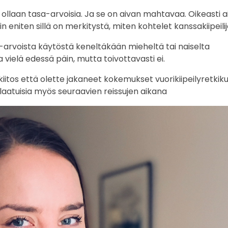
lla ollaan tasa-arvoisia. Ja se on aivan mahtavaa. Oikeasti a
 eniten sillä on merkitystä, miten kohtelet kanssakiipeilij
-arvoista käytöstä keneltäkään mieheltä tai naiselta
vielä edessä päin, mutta toivottavasti ei.
 kiitos että olette jakaneet kokemukset vuorikiipeilyretkik
tlaatuisia myös seuraavien reissujen aikana