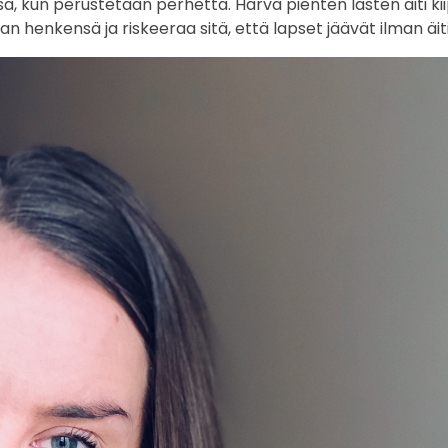
sa, kun perustetaan perhettä. Harva pienten lasten äiti ki
 henkensä ja riskeeraa sitä, että lapset jäävät ilman äiti