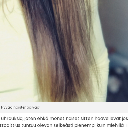
Hyvää naistenpäivää!
in uhrauksia, joten ehkä monet naiset sitten haaveilevat jos
inottoalttius tuntuu olevan selkeästi pienempi kuin miehillä.