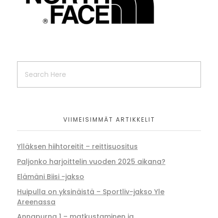
VIIMEISIMMÄT ARTIKKELIT
Ylläksen hiihtoreitit – reittisuositus
Paljonko harjoittelin vuoden 2025 aikana?
Elämäni Biisi -jakso
Huipulla on yksinäistä – Sportliv-jakso Yle
Areenassa
Annapurna 1 – matkustaminen ja