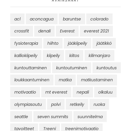
AVAINSANAT
acl
aconcagua
baruntse
colorado
crossfit
denali
Everest
everest 2021
fysioterapia
hiihto
jääkiipeily
jäätikkö
kalliokiipeily
kiipeily
kiitos
kilimanjaro
kuntouttaminen
kuntoutuminen
kuntoutus
loukkaantuminen
matka
matkustaminen
motivaatio
mt everest
nepali
olkaluu
olympiasoutu
polvi
retkeily
ruoka
seattle
seven summits
suunnitelma
tavoitteet
Treeni
treenimotivaatio