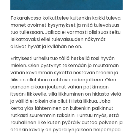
Takaraivossa kolkuttelee kuitenkin kaikki tuleva,
monet avoimet kysymykset ja mitä tulevaisuus
tuo tullessaan. Jalkaa ei varmasti olisi suositeltu
leikattavaksi ellei tulevaisuuden näkymät
olisivat hyvät ja kyllähän ne on.
Erityisesti urheilu tuo tällä hetkellä tosi hyvän
mielen. Olen pystynyt tekemään jo muutaman
vähän kovemman sykettä nostavan treenin ja
fiilis on ollut ihan mahtava niiden jälkeen. Olen
samaan aikaan joutunut vähän potkimaan
itseäni liikkeelle, sillä liikkuminen on hidasta vielä
ja välillä ei oikein ole ollut fiilistä liikkua. Joka
kerta ylös lähteminen on kuitenkin palkinnut
rutkasti suuremmin takaisin. Tuntuu myös, että
rauhallinen liike kuten pyöräily auttaa polveen ja
etenkin kävely on pyöräilyn jälkeen helpompaa.