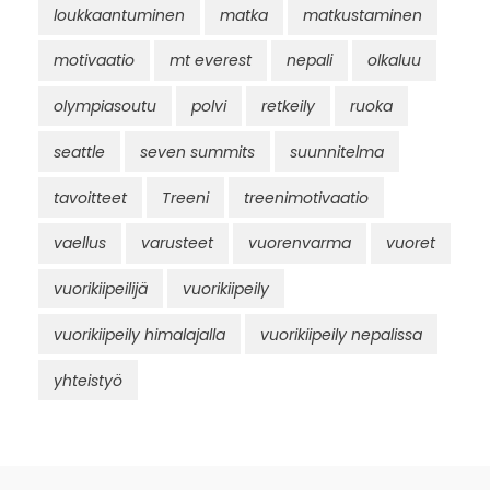
loukkaantuminen
matka
matkustaminen
motivaatio
mt everest
nepali
olkaluu
olympiasoutu
polvi
retkeily
ruoka
seattle
seven summits
suunnitelma
tavoitteet
Treeni
treenimotivaatio
vaellus
varusteet
vuorenvarma
vuoret
vuorikiipeilijä
vuorikiipeily
vuorikiipeily himalajalla
vuorikiipeily nepalissa
yhteistyö