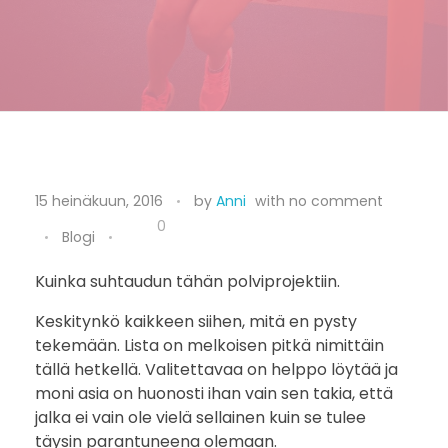
M
15 heinäkuun, 2016
by
Anni
with
no comment
i
0
Blogi
n
Kuinka suhtaudun tähän polviprojektiin.
ä
Keskitynkö kaikkeen siihen, mitä en pysty
tekemään. Lista on melkoisen pitkä nimittäin
h
tällä hetkellä. Valitettavaa on helppo löytää ja
ä
moni asia on huonosti ihan vain sen takia, että
jalka ei vain ole vielä sellainen kuin se tulee
n
täysin parantuneena olemaan.