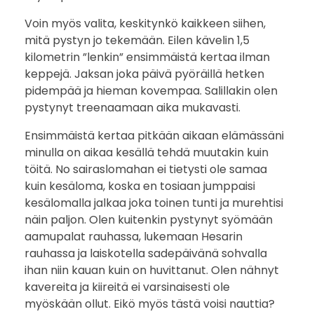
s
Voin myös valita, keskitynkö kaikkeen siihen,
mitä pystyn jo tekemään. Eilen kävelin 1,5
e
kilometrin ”lenkin” ensimmäistä kertaa ilman
keppejä. Jaksan joka päivä pyöräillä hetken
n
pidempää ja hieman kovempaa. Salillakin olen
pystynyt treenaamaan aika mukavasti.
p
Ensimmäistä kertaa pitkään aikaan elämässäni
ä
minulla on aikaa kesällä tehdä muutakin kuin
ä
töitä. No sairaslomahan ei tietysti ole samaa
kuin kesäloma, koska en tosiaan jumppaisi
t
kesälomalla jalkaa joka toinen tunti ja murehtisi
näin paljon. Olen kuitenkin pystynyt syömään
ä
aamupalat rauhassa, lukemaan Hesarin
rauhassa ja laiskotella sadepäivänä sohvalla
n
ihan niin kauan kuin on huvittanut. Olen nähnyt
…
kavereita ja kiireitä ei varsinaisesti ole
myöskään ollut. Eikö myös tästä voisi nauttia?