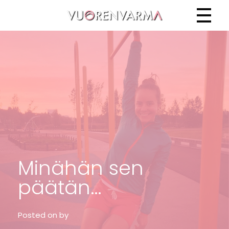
Vuorenvarma
Minähän sen
päätän…
Posted on
by