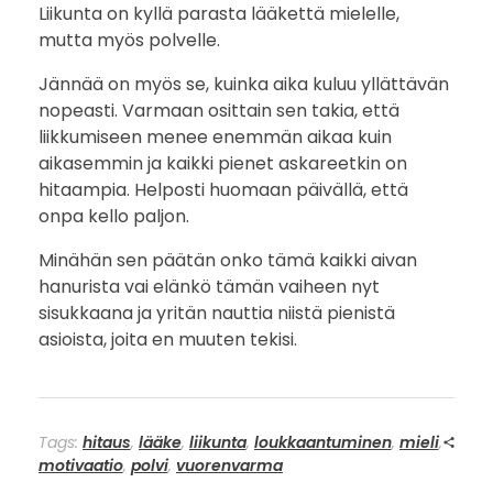
Liikunta on kyllä parasta lääkettä mielelle,
mutta myös polvelle.
Jännää on myös se, kuinka aika kuluu yllättävän
nopeasti. Varmaan osittain sen takia, että
liikkumiseen menee enemmän aikaa kuin
aikasemmin ja kaikki pienet askareetkin on
hitaampia. Helposti huomaan päivällä, että
onpa kello paljon.
Minähän sen päätän onko tämä kaikki aivan
hanurista vai elänkö tämän vaiheen nyt
sisukkaana ja yritän nauttia niistä pienistä
asioista, joita en muuten tekisi.
Tags:
hitaus
,
lääke
,
liikunta
,
loukkaantuminen
,
mieli
,
motivaatio
,
polvi
,
vuorenvarma