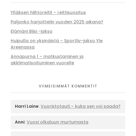
Ylläksen hiihtoreitit – reittisuositus
Paljonko harjoittelin vuoden 2025 aikana?
Elämäni Biisi -jakso
Huipulla on yksinäistä – Sportliv-jakso Yle
Areenassa
Annapurna 1 – matkustaminen ja
akklimatisoituminen vuorelle
VIIMEISIMMÄT KOMMENTIT
Harri Laine
:
Vuoristotauti – kuka sen voi saada?
Anni
:
Vuosi olkaluun murtumasta