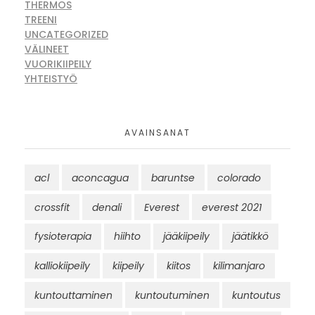
THERMOS
TREENI
UNCATEGORIZED
VÄLINEET
VUORIKIIPEILY
YHTEISTYÖ
AVAINSANAT
acl
aconcagua
baruntse
colorado
crossfit
denali
Everest
everest 2021
fysioterapia
hiihto
jääkiipeily
jäätikkö
kalliokiipeily
kiipeily
kiitos
kilimanjaro
kuntouttaminen
kuntoutuminen
kuntoutus