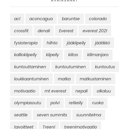
AVAINSANAT
acl
aconcagua
baruntse
colorado
crossfit
denali
Everest
everest 2021
fysioterapia
hiihto
jääkiipeily
jäätikkö
kalliokiipeily
kiipeily
kiitos
kilimanjaro
kuntouttaminen
kuntoutuminen
kuntoutus
loukkaantuminen
matka
matkustaminen
motivaatio
mt everest
nepali
olkaluu
olympiasoutu
polvi
retkeily
ruoka
seattle
seven summits
suunnitelma
tavoitteet
Treeni
treenimotivaatio