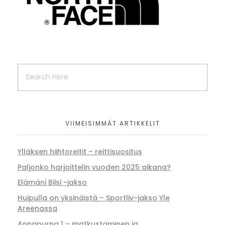
VIIMEISIMMÄT ARTIKKELIT
Ylläksen hiihtoreitit – reittisuositus
Paljonko harjoittelin vuoden 2025 aikana?
Elämäni Biisi -jakso
Huipulla on yksinäistä – Sportliv-jakso Yle
Areenassa
Annapurna 1 – matkustaminen ja