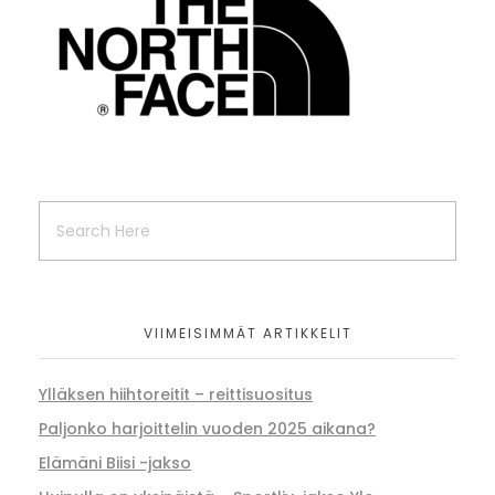
VIIMEISIMMÄT ARTIKKELIT
Ylläksen hiihtoreitit – reittisuositus
Paljonko harjoittelin vuoden 2025 aikana?
Elämäni Biisi -jakso