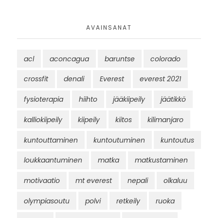
AVAINSANAT
acl
aconcagua
baruntse
colorado
crossfit
denali
Everest
everest 2021
fysioterapia
hiihto
jääkiipeily
jäätikkö
kalliokiipeily
kiipeily
kiitos
kilimanjaro
kuntouttaminen
kuntoutuminen
kuntoutus
loukkaantuminen
matka
matkustaminen
motivaatio
mt everest
nepali
olkaluu
olympiasoutu
polvi
retkeily
ruoka