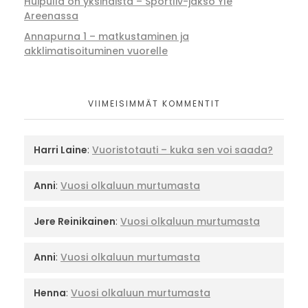
Huipulla on yksinäistä – Sportliv-jakso Yle
Areenassa
Annapurna 1 – matkustaminen ja
akklimatisoituminen vuorelle
VIIMEISIMMÄT KOMMENTIT
Harri Laine
:
Vuoristotauti – kuka sen voi saada?
Anni
:
Vuosi olkaluun murtumasta
Jere Reinikainen
:
Vuosi olkaluun murtumasta
Anni
:
Vuosi olkaluun murtumasta
Henna
:
Vuosi olkaluun murtumasta