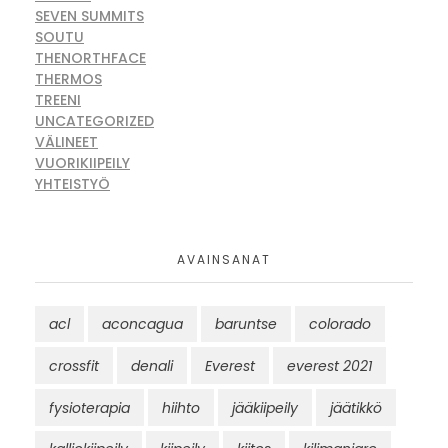
SEVEN SUMMITS
SOUTU
THENORTHFACE
THERMOS
TREENI
UNCATEGORIZED
VÄLINEET
VUORIKIIPEILY
YHTEISTYÖ
AVAINSANAT
acl
aconcagua
baruntse
colorado
crossfit
denali
Everest
everest 2021
fysioterapia
hiihto
jääkiipeily
jäätikkö