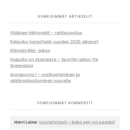
VIIMEISIMMÄT ARTIKKELIT
Ylläksen hiihtoreitit – reittisuositus
Paljonko harjoittelin vuoden 2025 aikana?
Elämäni Biisi -jakso
Huipulla on yksinäistä – Sportliv-jakso Yle
Areenassa
Annapurna 1 – matkustaminen ja
akklimatisoituminen vuorelle
VIIMEISIMMÄT KOMMENTIT
Harri Laine
:
Vuoristotauti – kuka sen voi saada?