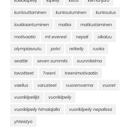
kalliokiipeily
kiipeily
kiitos
kilimanjaro
kuntouttaminen
kuntoutuminen
kuntoutus
loukkaantuminen
matka
matkustaminen
motivaatio
mt everest
nepali
olkaluu
olympiasoutu
polvi
retkeily
ruoka
seattle
seven summits
suunnitelma
tavoitteet
Treeni
treenimotivaatio
vaellus
varusteet
vuorenvarma
vuoret
vuorikiipeilijä
vuorikiipeily
vuorikiipeily himalajalla
vuorikiipeily nepalissa
yhteistyö