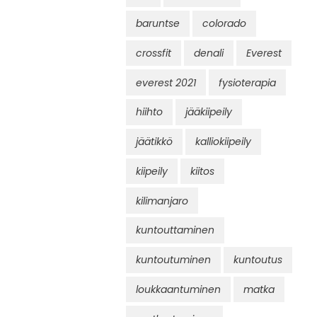
baruntse
colorado
crossfit
denali
Everest
everest 2021
fysioterapia
hiihto
jääkiipeily
jäätikkö
kalliokiipeily
kiipeily
kiitos
kilimanjaro
kuntouttaminen
kuntoutuminen
kuntoutus
loukkaantuminen
matka