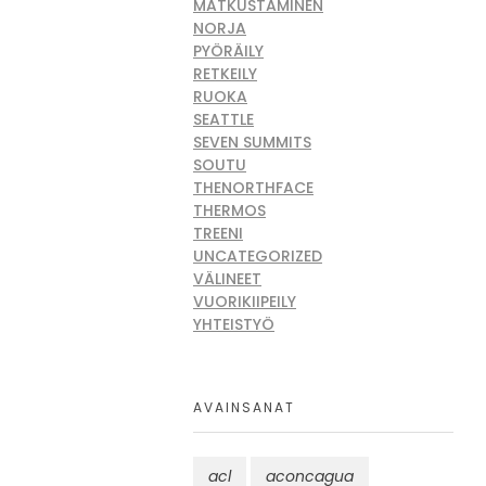
MATKUSTAMINEN
NORJA
PYÖRÄILY
RETKEILY
RUOKA
SEATTLE
SEVEN SUMMITS
SOUTU
THENORTHFACE
THERMOS
TREENI
UNCATEGORIZED
VÄLINEET
VUORIKIIPEILY
YHTEISTYÖ
AVAINSANAT
acl
aconcagua