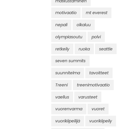
matkustaminen
motivaatio
mt everest
nepali
olkaluu
olympiasoutu
polvi
retkeily
ruoka
seattle
seven summits
suunnitelma
tavoitteet
Treeni
treenimotivaatio
vaellus
varusteet
vuorenvarma
vuoret
vuorikiipeilijä
vuorikiipeily