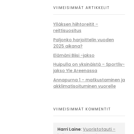
VIIMEISIMMÄT ARTIKKELIT
Ylläksen hiihtoreitit –
reittisuositus
Paljonko harjoittelin vuoden
2025 aikana?
Elämäni Biisi -jakso
Huipulla on yksinäistä – Sportliv-
jakso Yle Areenassa
Annapurna 1 – matkustaminen ja
akklimatisoituminen vuorelle
VIIMEISIMMÄT KOMMENTIT
Harri Laine
:
Vuoristotauti –