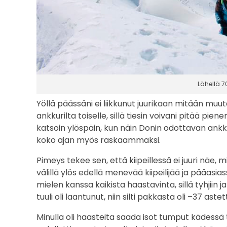
Lähellä 
Yöllä päässäni ei liikkunut juurikaan mitään muuta
ankkurilta toiselle, sillä tiesin voivani pitää pi
katsoin ylöspäin, kun näin Donin odottavan ankkur
koko ajan myös raskaammaksi.
Pimeys tekee sen, että kiipeillessä ei juuri nä
välillä ylös edellä menevää kiipeilijää ja pääasi
mielen kanssa kaikista haastavinta, sillä tyhjiin 
tuuli oli laantunut, niin silti pakkasta oli –37 astet
Minulla oli haasteita saada isot tumput kädess