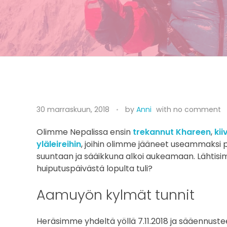
B
30 marraskuun, 2018
by
Anni
with
no comment
a
Olimme Nepalissa ensin
trekannut Khareen
,
ki
r
yläleireihin
, joihin olimme jääneet useammaksi 
u
suuntaan ja sääikkuna alkoi aukeamaan. Lähtisi
huiputuspäivästä lopulta tuli?
n
Aamuyön kylmät tunnit
t
s
Heräsimme yhdeltä yöllä 7.11.2018 ja sääennust