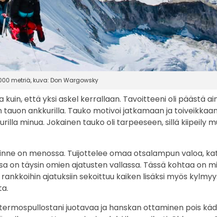
7000 metriä, kuva: Don Wargowsky
 kuin, että yksi askel kerrallaan. Tavoitteeni oli päästä ai
enen tauon ankkurilla. Tauko motivoi jatkamaan ja toiveikkaa
illa minua. Jokainen tauko oli tarpeeseen, sillä kiipeily m
e, minne on menossa. Tuijottelee omaa otsalampun valoa, ka
assa on täysin omien ajatusten vallassa. Tässä kohtaa on m
ja rankkoihin ajatuksiin sekoittuu kaiken lisäksi myös kylmyy
ta.
ä termospullostani juotavaa ja hanskan ottaminen pois kä