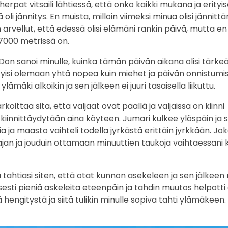
herpat vitsaili lähtiessä, että onko kaikki mukana ja erityis
li jännitys. En muista, milloin viimeksi minua olisi jännittä
arvellut, että edessä olisi elämäni rankin päivä, mutta en 
 7000 metrissä on.
n sanoi minulle, kuinka tämän päivän aikana olisi tärk
pystyisi olemaan yhtä nopea kuin miehet ja päivän onnistumi
mäki alkoikin ja sen jälkeen ei juuri tasaisella liikuttu.
koittaa sitä, että valjaat ovat päällä ja valjaissa on kiinni
iinnittäydytään aina köyteen. Jumari kulkee ylöspäin ja si
 ja maasto vaihteli todella jyrkästä erittäin jyrkkään. Jok
 ajan ja jouduin ottamaan minuuttien taukoja vaihtaessani
a tahtiasi siten, että otat kunnon asekeleen ja sen jälkeen r
sti pieniä askeleita eteenpäin ja tahdin muutos helpotti 
ngitystä ja siitä tulikin minulle sopiva tahti ylämäkeen. 