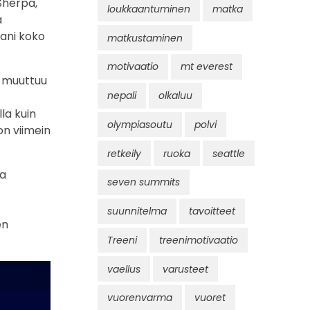
 Sherpa,
loukkaantuminen
matka
a
nani koko
matkustaminen
motivaatio
mt everest
s muuttuu
nepali
olkaluu
la kuin
olympiasoutu
polvi
on viimein
retkeily
ruoka
seattle
ta
seven summits
suunnitelma
tavoitteet
en
Treeni
treenimotivaatio
vaellus
varusteet
vuorenvarma
vuoret