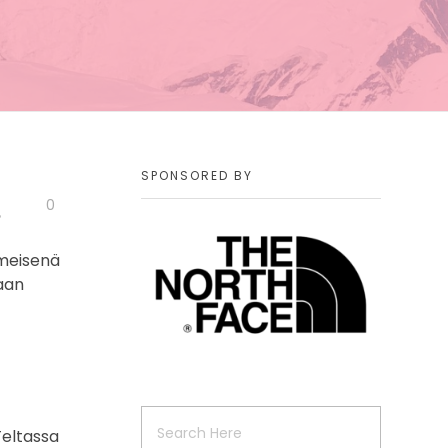
SPONSORED BY
0
imeisenä
aan
Teltassa