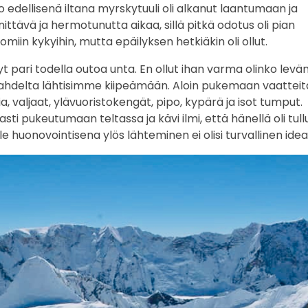
 Jo edellisenä iltana myrskytuuli oli alkanut laantumaan ja
nnittävä ja hermotunutta aikaa, sillä pitkä odotus oli pian
miin kykyihin, mutta epäilyksen hetkiäkin oli ollut.
yt pari todella outoa unta. En ollut ihan varma olinko levä
. Kahdelta lähtisimme kiipeämään. Aloin pukemaan vaatteit
, valjaat, ylävuoristokengät, pipo, kypärä ja isot tumput.
ti pukeutumaan teltassa ja kävi ilmi, että hänellä oli tul
ealle huonovointisena ylös lähteminen ei olisi turvallinen idea