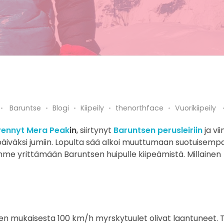
Baruntse
Blogi
Kiipeily
thenorthface
Vuorikiipeily
ivennyt Mera Peak
in
, siirtynyt
Baruntsen perusleiriin
ja vi
päiväksi jumiin. Lopulta sää alkoi muuttumaan suotuisemp
mme yrittämään Baruntsen huipulle kiipeämistä. Millainen
een mukaisesta 100 km/h myrskytuulet olivat laantuneet. 