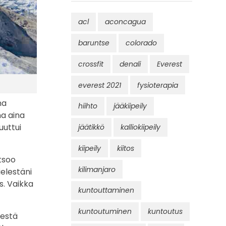
acl
aconcagua
baruntse
colorado
crossfit
denali
Everest
everest 2021
fysioterapia
na
hiihto
jääkiipeily
na aina
uuttui
jäätikkö
kalliokiipeily
kiipeily
kiitos
tsoo
kilimanjaro
ielestäni
s. Vaikka
kuntouttaminen
kuntoutuminen
kuntoutus
destä