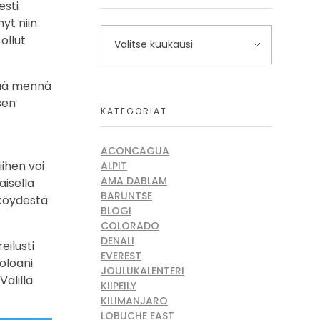
esti
nyt niin
ollut
eää mennä
sen
KATEGORIAT
ACONCAGUA
ihen voi
ALPIT
AMA DABLAM
aisella
BARUNTSE
 köydestä
BLOGI
COLORADO
DENALI
eilusti
EVEREST
oloani.
JOULUKALENTERI
Välillä
KIIPEILY
KILIMANJARO
LOBUCHE EAST