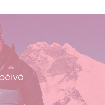
päivä