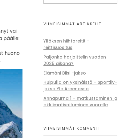
VIIMEISIMMÄT ARTIKKELIT
nnyt vai
a päälle:
Ylläksen hiihtoreitit –
reittisuositus
lut huono
Paljonko harjoittelin vuoden
.
2025 aikana?
Elämäni Biisi -jakso
Huipulla on yksinäistä – Sportliv-
jakso Yle Areenassa
Annapurna 1 – matkustaminen ja
akklimatisoituminen vuorelle
VIIMEISIMMÄT KOMMENTIT