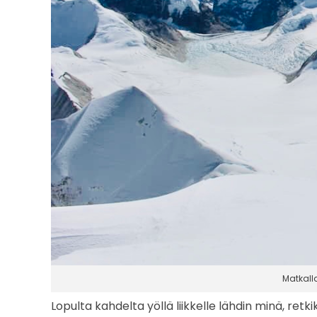
p
ä
i
v
ä
Matkall
Lopulta kahdelta yöllä liikkelle lähdin minä, retk