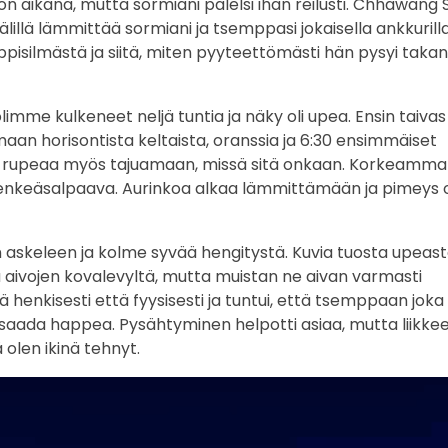
 yön aikana, mutta sormiani palelsi ihan reilusti. Chhawang
älillä lämmittää sormiani ja tsemppasi jokaisella ankkurill
pisilmästä ja siitä, miten pyyteettömästi hän pysyi taka
limme kulkeneet neljä tuntia ja näky oli upea. Ensin taiva
aan horisontista keltaista, oranssia ja 6:30 ensimmäiset
sa rupeaa myös tajuamaan, missä sitä onkaan. Korkeammal
n henkeäsalpaava. Aurinkoa alkaa lämmittämään ja pimeys 
n askeleen ja kolme syvää hengitystä. Kuvia tuosta upeas
ä aivojen kovalevyltä, mutta muistan ne aivan varmasti
ekä henkisesti että fyysisesti ja tuntui, että tsemppaan joka
a saada happea. Pysähtyminen helpotti asiaa, mutta liikke
 olen ikinä tehnyt.