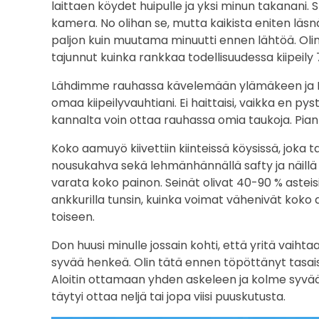
laittaen köydet huipulle ja yksi minun takanani. S
kamera. No olihan se, mutta kaikista eniten läsnä o
paljon kuin muutama minuutti ennen lähtöä. Olin 
tajunnut kuinka rankkaa todellisuudessa kiipeily
Lähdimme rauhassa kävelemään ylämäkeen ja Do
omaa kiipeilyvauhtiani. Ei haittaisi, vaikka en 
kannalta voin ottaa rauhassa omia taukoja. Pian ylä
Koko aamuyö kiivettiin kiinteissä köysissä, joka tar
nousukahva sekä lehmänhännällä safty ja näillä k
varata koko painon. Seinät olivat 40-90 % asteisia
ankkurilla tunsin, kuinka voimat vähenivät koko
toiseen.
Don huusi minulle jossain kohti, että yritä vaihta
syvää henkeä. Olin tätä ennen töpöttänyt tasaise
Aloitin ottamaan yhden askeleen ja kolme syvää he
täytyi ottaa neljä tai jopa viisi puuskutusta.