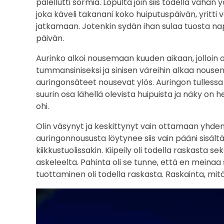
palellutti sormia. Lopulta join siis todella vähän
joka käveli takanani koko huiputuspäivän, yritti v
jatkamaan. Jotenkin sydän ihan sulaa tuosta nap
päivän.
Aurinko alkoi nousemaan kuuden aikaan, jolloin o
tummansiniseksi ja sinisen väreihin alkaa nousem
auringonsäteet nousevat ylös. Auringon tulles
suurin osa lähellä olevista huipuista ja näky o
ohi.
Olin väsynyt ja keskittynyt vain ottamaan yhde
auringonnoususta löytynee siis vain pääni sisält
kiikkustuolissakin. Kiipeily oli todella raskasta s
askeleelta. Pahinta oli se tunne, että en meina
tuottaminen oli todella raskasta. Raskainta, mitä