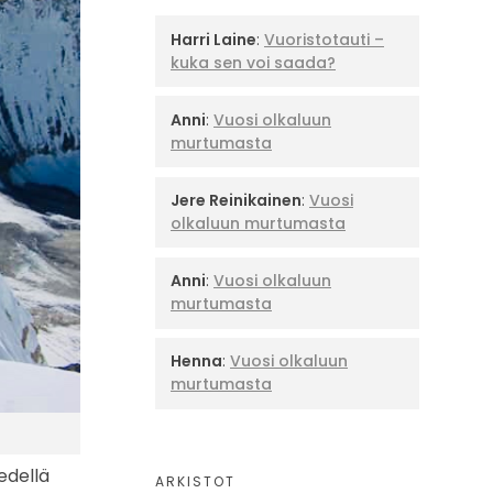
Harri Laine
:
Vuoristotauti –
kuka sen voi saada?
Anni
:
Vuosi olkaluun
murtumasta
Jere Reinikainen
:
Vuosi
olkaluun murtumasta
Anni
:
Vuosi olkaluun
murtumasta
Henna
:
Vuosi olkaluun
murtumasta
 edellä
ARKISTOT